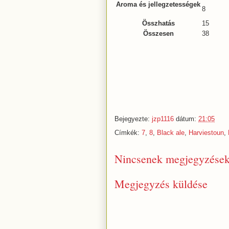
Aroma és jellegzetességek
8
Összhatás
15
Összesen
38
Bejegyezte:
jzp1116
dátum:
21:05
Címkék:
7
,
8
,
Black ale
,
Harviestoun
,
Nincsenek megjegyzések
Megjegyzés küldése