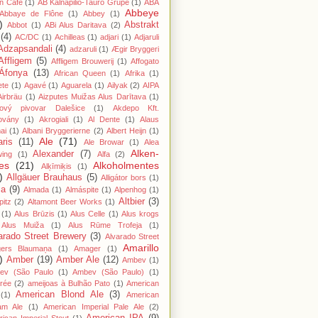
n Cafe
(1)
AB Kalnapilio-Tauro Grupė
(1)
ABA
Abbeye
Abbaye de Flône
(1)
Abbey
(1)
)
Abstrakt
Abbot
(1)
ABi Alus Daritava
(2)
(4)
AC/DC
(1)
Achilleas
(1)
adjari
(1)
Adjaruli
Adzapsandali
(4)
adzaruli
(1)
Ægir Bryggeri
Affligem
(5)
Affligem Brouwerij
(1)
Affogato
Áfonya
(13)
African Queen
(1)
Afrika
(1)
ete
(1)
Agavé
(1)
Aguarela
(1)
Ailyak
(2)
AIPA
Airbräu
(1)
Aizputes Muižas Alus Darītava
(1)
iový pivovar Dalešice
(1)
Akdepo Kft.
ovány
(1)
Akrogiali
(1)
Al Dente
(1)
Alaus
ai
(1)
Albani Bryggerierne
(2)
Albert Heijn
(1)
Ale
(71)
aris
(11)
Ale Browar
(1)
Alea
Alken-
Alexander
(7)
wing
(1)
Alfa
(2)
es
(21)
Alkoholmentes
Alķīmiķis
(1)
)
Allgäuer Brauhaus
(5)
Alligátor bors
(1)
ma
(9)
Almada
(1)
Almáspite
(1)
Alpenhog
(1)
Altbier
(3)
pitz
(2)
Altamont Beer Works
(1)
(1)
Alus Brūzis
(1)
Alus Celle
(1)
Alus krogs
Alus Muiža
(1)
Alus Rūme Trofeja
(1)
arado Street Brewery
(3)
Alvarado Street
Amarillo
gers Blaumaņa
(1)
Amager
(1)
)
Amber
(19)
Amber Ale
(12)
Ambev
(1)
ev (São Paulo
(1)
Ambev (São Paulo)
(1)
rée
(2)
ameijoas à Bulhão Pato
(1)
American
American Blond Ale
(3)
(1)
American
am Ale
(1)
American Imperial Pale Ale
(2)