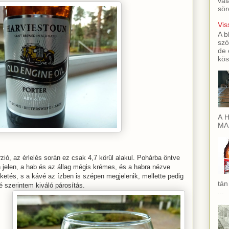
val
sör
Vis
A b
szó
de 
kös
A H
MAI
zió, az érlelés során ez csak 4,7 körül alakul. Pohárba öntve
 jelen, a hab és az állag mégis krémes, és a habra nézve
ketés, s a kávé az ízben is szépen megjelenik, mellette pedig
tán
é szerintem kiváló párosítás.
...