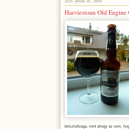
2015. január 26., hétfő
Harviestoun Old Engine 
letisztultsága, mint ahogy az sem, hogy