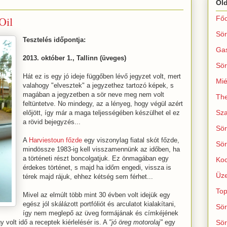
Ol
Oil
Főo
Sör
Tesztelés időpontja:
Ga
2013. október 1., Tallinn (üveges)
Sör
Hát ez is egy jó ideje függőben lévő jegyzet volt, mert
Mié
valahogy "elvesztek" a jegyzethez tartozó képek, s
magában a jegyzetben a sör neve meg nem volt
The
feltüntetve. No mindegy, az a lényeg, hogy végül azért
Sza
előjött, így már a maga teljességében készülhet el ez
a rövid bejegyzés...
Sör
A
Harviestoun főzde
egy viszonylag fiatal skót főzde,
Sör
mindössze 1983-ig kell visszamennünk az időben, ha
a történeti részt boncolgatjuk. Ez önmagában egy
Koc
érdekes történet, s majd ha időm engedi, vissza is
Üze
térek majd rájuk, ehhez kétség sem férhet...
Top
Mivel az elmúlt több mint 30 évben volt idejük egy
egész jól skálázott portfóliót és arculatot kialakítani,
Sör
így nem meglepő az üveg formájának és címkéjének
 volt idő a receptek kiérlelésér is. A
"jó öreg motorolaj"
egy
Sör