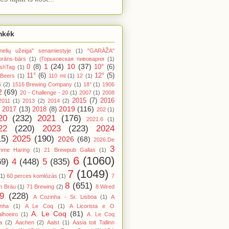
mkék
nelių užeiga" senamiestyje
(1)
"GARĀŽA"
orāns-bārs
(1)
(Горьковская пивоварня
(1)
1
(24)
10
(37)
0
(8)
10°
(6)
shTag
(1)
11°
(6)
12°
(5)
 Beers
(1)
110 ml
(1)
12
(1)
6
(2)
1516 Brewing Company
(1)
18°
(1)
1906
2
(69)
20 - Challenge - 20
(1)
2007
(1)
2008
2015
(7)
2016
2011
(1)
2013
(2)
2014
(2)
2019
(116)
2017
(13)
2018
(8)
202
(1)
20
(232)
2021
(176)
2021.6
(1)
22
(220)
2023
(223)
2024
15)
2025
(190)
2026
(68)
2026.De
3
mme Haring
(1)
21 Brewpub Gallas
(1)
6
(1060)
69)
4
(448)
5
(835)
7
(1049)
(1)
60 perces komlózás
(1)
7
8
(651)
n Bräu
(1)
71 Brewing
(2)
8 Wired
9
(228)
A Cozinha - Sr. Lisboa
(1)
A
inha
(1)
A Le Coq
(1)
A Licorista e O
A. Le Coq
(81)
lhoeiro
(1)
A. Le Coq
a
(2)
Aachen
(2)
Aalst
(1)
Aasia toit Tallinn