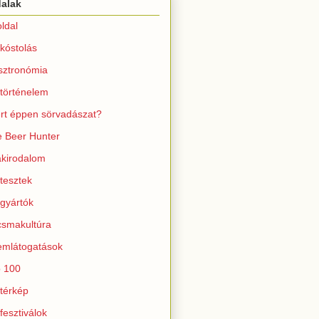
dalak
ldal
kóstolás
sztronómia
történelem
rt éppen sörvadászat?
 Beer Hunter
kirodalom
tesztek
gyártók
smakultúra
mlátogatások
 100
térkép
fesztiválok