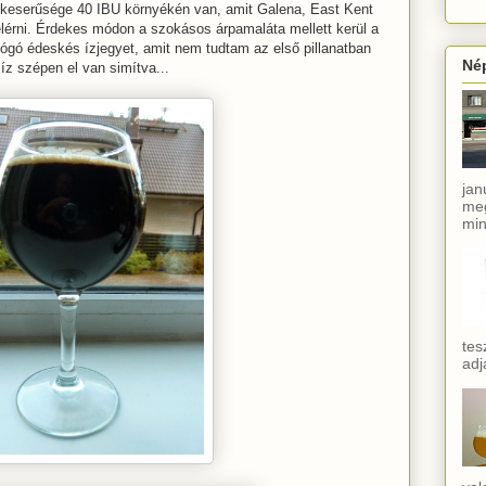
k keserűsége 40 IBU környékén van, amit Galena, East Kent
elérni. Érdekes módon a szokásos árpamaláta mellett kerül a
ilógó édeskés ízjegyet, amit nem tudtam az első pillanatban
Né
íz szépen el van simítva...
jan
meg
min
tes
adj