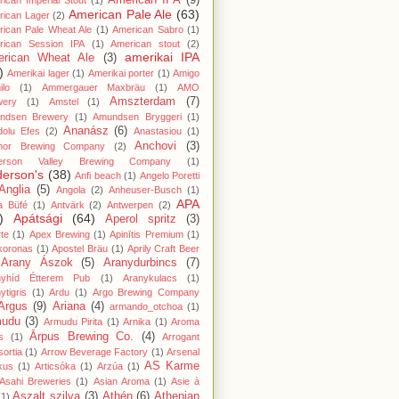
American IPA
(9)
ican Imperial Stout
(1)
American Pale Ale
(63)
rican Lager
(2)
ican Pale Wheat Ale
(1)
American Sabro
(1)
rican Session IPA
(1)
American stout
(2)
amerikai IPA
rican Wheat Ale
(3)
)
Amerikai lager
(1)
Amerikai porter
(1)
Amigo
lo
(1)
Ammergauer Maxbräu
(1)
AMO
Amszterdam
(7)
wery
(1)
Amstel
(1)
ndsen Brewery
(1)
Amundsen Bryggeri
(1)
Ananász
(6)
dolu Efes
(2)
Anastasiou
(1)
Anchovi
(3)
hor Brewing Company
(2)
erson Valley Brewing Company
(1)
erson's
(38)
Anfi beach
(1)
Angelo Poretti
Anglia
(5)
Angola
(2)
Anheuser-Busch
(1)
APA
a Büfé
(1)
Antvärk
(2)
Antwerpen
(2)
)
Apátsági
(64)
Aperol spritz
(3)
te
(1)
Apex Brewing
(1)
Apinītis Premium
(1)
koronas
(1)
Apostel Bräu
(1)
Aprily Craft Beer
Arany Ászok
(5)
Aranydurbincs
(7)
nyhíd Étterem Pub
(1)
Aranykulacs
(1)
ytigris
(1)
Ardu
(1)
Argo Brewing Company
Argus
(9)
Ariana
(4)
armando_otchoa
(1)
mudu
(3)
Armudu Pirita
(1)
Arnika
(1)
Aroma
Ārpus Brewing Co.
(4)
s
(1)
Arrogant
ortia
(1)
Arrow Beverage Factory
(1)
Arsenal
AS Karme
kus
(1)
Articsóka
(1)
Arzúa
(1)
Asahi Breweries
(1)
Asian Aroma
(1)
Asie à
Aszalt szilva
(3)
Athén
(6)
Athenian
(1)