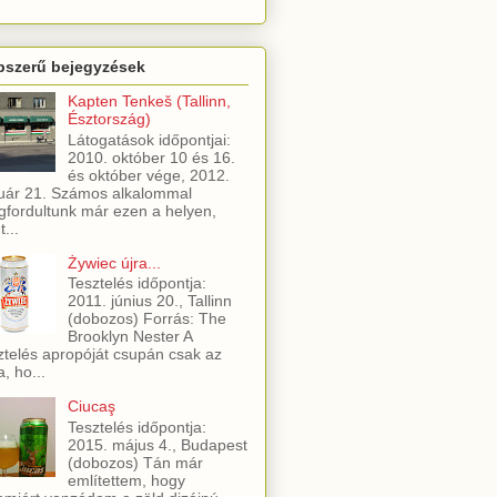
pszerű bejegyzések
Kapten Tenkeš (Tallinn,
Észtország)
Látogatások időpontjai:
2010. október 10 és 16.
és október vége, 2012.
uár 21. Számos alkalommal
fordultunk már ezen a helyen,
t...
Żywiec újra...
Tesztelés időpontja:
2011. június 20., Tallinn
(dobozos) Forrás: The
Brooklyn Nester A
ztelés apropóját csupán csak az
a, ho...
Ciucaş
Tesztelés időpontja:
2015. május 4., Budapest
(dobozos) Tán már
említettem, hogy