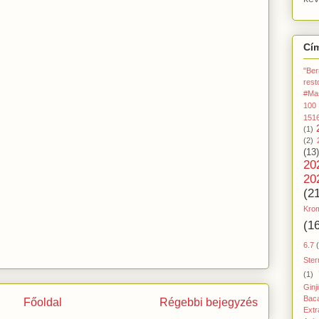
Cí
"Ber
rest
#Ma
100
151
(1)
(2)
(13)
20
20
(2
Kro
(1
6.7
Ster
(1)
Ginj
Baca
Főoldal
Régebbi bejegyzés
Extr