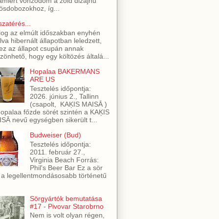
amiért vonzódom a zöld dizájnú
ösdobozokhoz, íg...
szatérés...
log az elmúlt időszakban enyhén
lva hibernált állapotban leledzett,
ez az állapot csupán annak
zönhető, hogy egy költözés általá...
Hopalaa BAKERMANS
ARE US
Tesztelés időpontja:
2026. június 2., Tallinn
(csapolt, KAĶIS MAISĀ )
opalaa főzde sörét szintén a KAĶIS
SĀ nevű egységben sikerült t...
Budweiser (Bud)
Tesztelés időpontja:
2011. február 27.,
Virginia Beach Forrás:
Phil's Beer Bar Ez a sör
 a legellentmondásosabb történetű
Sörgyártók bemutatása
#17 - Pivovar Starobrno
Nem is volt olyan régen,