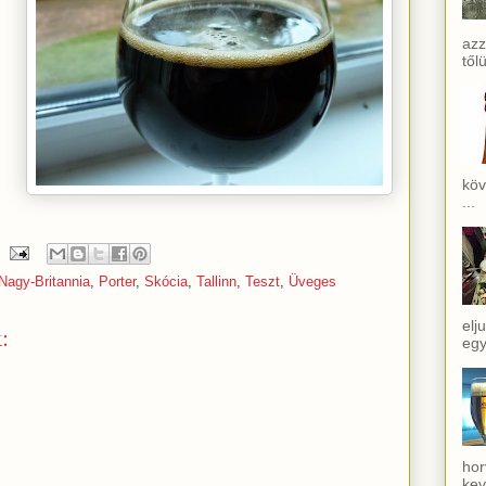
azz
től
köv
...
Nagy-Britannia
,
Porter
,
Skócia
,
Tallinn
,
Teszt
,
Üveges
elj
:
egy
hor
kev