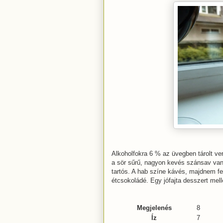
Alkoholfokra 6 % az üvegben tárolt ver
a sör sűrű, nagyon kevés szánsav van
tartós. A hab színe kávés, majdnem fe
étcsokoládé. Egy jófajta desszert mell
Megjelenés
8
Íz
7