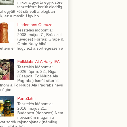
mikor a gyártó egyik söre
tesztelésre került eleddig
al együtt két sör volt a blogban
ük, ez a másik .Úgy ho...
Lindemans Gueuze
Tesztelés időpontja:
2008. május 7., Brüsszel
(üveges) Forrás: Grape &
Grain Nagy hibát
ettem el, hogy ezt a sört egészen a
Folkklubs ALA Hazy IPA
Tesztelés időpontja:
2026. április 22., Riga
(Csapolt, Folkklubs Ala
Pagrabs) Ismét sikerült
utnom a Folkklubs Ala Pagrabs nevű
ségbe ...
Pan Zlatni
Tesztelés időpontja:
2016. május 21.,
Budapest (dobozos) Nem
nevezném magam a
vát sörök rajongójának (némileg
és fajtát is kóst...