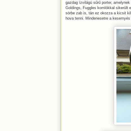
gazdag ízvilágú sűrű porter, amelyne
Goldings, Fuggles komlókkal sikerült 
sörbe zab is, tán ez okozza a kicsit k
hova tenni. Mindenesetre a kesernyés 