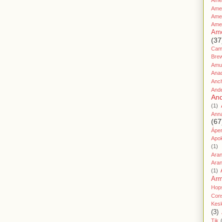
Amer
Ame
Amer
Ame
Ame
(37
Cami
Bre
Amu
Ana
Anc
And
And
(1)
Ann
(67
Áper
Apo
(1)
Ara
Aran
(1)
Ar
Hop
Cons
Kes
(3)
Tik