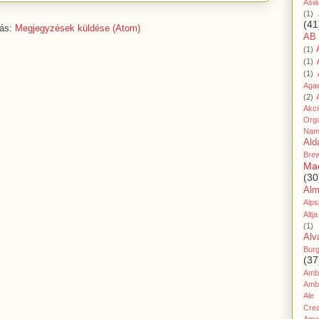
Asia
(1)
(41
zás:
Megjegyzések küldése (Atom)
AB
(1)
(1)
(1)
Aga
(2)
Akc
Org
Nam
Ald
Bre
Ma
(30
Al
Alps
Altja
(1)
Alv
Bur
(37
Amb
Amb
Ale
Cre