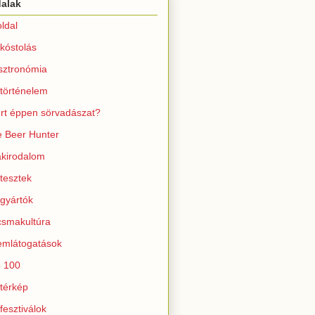
dalak
ldal
kóstolás
sztronómia
történelem
rt éppen sörvadászat?
 Beer Hunter
kirodalom
tesztek
gyártók
smakultúra
mlátogatások
 100
térkép
fesztiválok