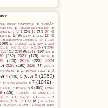
mkék
nelių užeiga" senamiestyje
(1)
"GARĀŽA"
orāns-bārs
(1)
(Горьковская пивоварня
(1)
1
(24)
10
(37)
0
(8)
10°
(6)
shTag
(1)
11°
(6)
12°
(5)
 Beers
(1)
110 ml
(1)
12
(1)
6
(2)
1516 Brewing Company
(1)
18°
(1)
1906
2
(69)
20 - Challenge - 20
(1)
2007
(1)
2008
2015
(7)
2016
2011
(1)
2013
(2)
2014
(2)
2019
(116)
2017
(13)
2018
(8)
202
(1)
20
(232)
2021
(176)
2021.6
(1)
22
(220)
2023
(223)
2024
15)
2025
(190)
2026
(68)
2026.De
3
mme Haring
(1)
21 Brewpub Gallas
(1)
6
(1060)
69)
4
(448)
5
(835)
7
(1049)
(1)
60 perces komlózás
(1)
7
8
(651)
n Bräu
(1)
71 Brewing
(2)
8 Wired
9
(228)
A Cozinha - Sr. Lisboa
(1)
A
inha
(1)
A Le Coq
(1)
A Licorista e O
A. Le Coq
(81)
lhoeiro
(1)
A. Le Coq
a
(2)
Aachen
(2)
Aalst
(1)
Aasia toit Tallinn