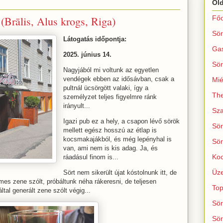
Ol
(Brālis, Alus krogs, Riga)
Főo
Sör
Látogatás időpontja:
Ga
2025. június 14.
Sör
Nagyjából mi voltunk az egyetlen
vendégek ebben az idősávban, csak a
Mié
pultnál ücsörgött valaki, így a
The
személyzet teljes figyelmre ránk
irányult...
Sza
Igazi pub ez a hely, a csapon lévő sörök
Sör
mellett egész hosszú az étlap is
kocsmakajákból, és még lepényhal is
Sör
van, ami nem is kis adag. Ja, és
Koc
ráadásul finom is...
Üze
Sört nem sikerült újat kóstolnunk itt, de
mes zene szólt, próbáltunk néha rákeresni, de teljesen
Top
tal generált zene szólt végig...
Sör
Sör