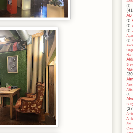
Asia
(1)
(41
AB
(1)
(1)
(1)
Aga
(2)
Akc
Org
Nam
Ald
Bre
Ma
(30
Al
Alps
Altja
(1)
Alv
Bur
(37
Amb
Amb
Ale
Cre