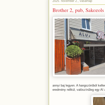
2025. november 2., vasárnap
Brother 2, pub, Sakozols 
annyi baj legyen. A hangszóróból kelle
eredmény nélkül, valószínűleg egy AI ál