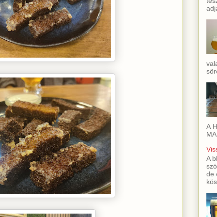
tes
adj
val
sör
A H
MAI
Vis
A b
szó
de 
kös