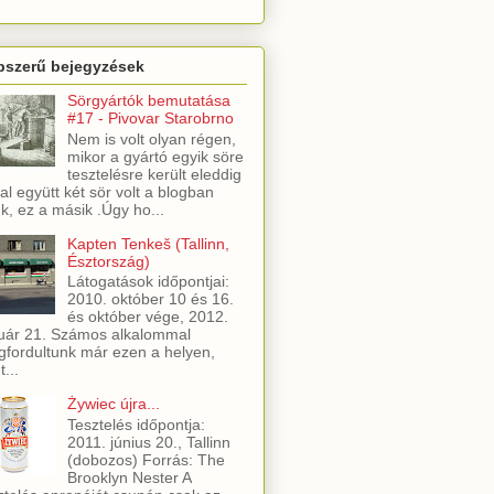
pszerű bejegyzések
Sörgyártók bemutatása
#17 - Pivovar Starobrno
Nem is volt olyan régen,
mikor a gyártó egyik söre
tesztelésre került eleddig
al együtt két sör volt a blogban
ük, ez a másik .Úgy ho...
Kapten Tenkeš (Tallinn,
Észtország)
Látogatások időpontjai:
2010. október 10 és 16.
és október vége, 2012.
uár 21. Számos alkalommal
fordultunk már ezen a helyen,
t...
Żywiec újra...
Tesztelés időpontja:
2011. június 20., Tallinn
(dobozos) Forrás: The
Brooklyn Nester A