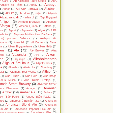
n Cafe
(1)
AB Kalnapilio-Tauro Grupė
(1)
ABA
Abbeye
Abbaye de Flône
(1)
Abbey
(1)
)
Abstrakt
Abbot
(1)
ABi Alus Daritava
(2)
(4)
AC/DC
(1)
Achilleas
(1)
adjari
(1)
Adjaruli
Adzapsandali
(4)
adzaruli
(1)
Ægir Bryggeri
Affligem
(5)
Affligem Brouwerij
(1)
Affogato
Áfonya
(13)
African Queen
(1)
Afrika
(1)
ete
(1)
Agavé
(1)
Aguarela
(1)
Ailyak
(2)
AIPA
Airbräu
(1)
Aizputes Muižas Alus Darītava
(1)
iový pivovar Dalešice
(1)
Akdepo Kft.
ovány
(1)
Akrogiali
(1)
Al Dente
(1)
Alaus
ai
(1)
Albani Bryggerierne
(2)
Albert Heijn
(1)
Ale
(71)
aris
(11)
Ale Browar
(1)
Alea
Alken-
Alexander
(7)
wing
(1)
Alfa
(2)
es
(21)
Alkoholmentes
Alķīmiķis
(1)
)
Allgäuer Brauhaus
(5)
Alligátor bors
(1)
ma
(9)
Almada
(1)
Almáspite
(1)
Alpenhog
(1)
Altbier
(3)
pitz
(2)
Altamont Beer Works
(1)
(1)
Alus Brūzis
(1)
Alus Celle
(1)
Alus krogs
Alus Muiža
(1)
Alus Rūme Trofeja
(1)
arado Street Brewery
(3)
Alvarado Street
Amarillo
gers Blaumaņa
(1)
Amager
(1)
)
Amber
(19)
Amber Ale
(12)
Ambev
(1)
ev (São Paulo
(1)
Ambev (São Paulo)
(1)
rée
(2)
ameijoas à Bulhão Pato
(1)
American
American Blond Ale
(3)
(1)
American
am Ale
(1)
American Imperial Pale Ale
(2)