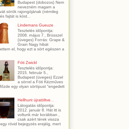
Budapest (dobozos) Nem
nevezném magam a
vát sörök rajongójának (némileg
és fajtát is kóst...
Lindemans Gueuze
Tesztelés időpontja:
2008. május 7., Brüsszel
(üveges) Forrás: Grape &
Grain Nagy hibát
ettem el, hogy ezt a sört egészen a
Fóti Zwickl
Tesztelés időpontja:
2015. február 5.,
Budapest (üveges) Ezzel
a sörrel a Fóti Kézműves
főzde egy olyan sörtípust "engedett
Hellhunt újratöltve...
Látogatás időpontja:
2012. január 8. Hát itt is
voltunk már korábban ,
csak azért térek vissza
 egy rövid bejegyzés erejéig, mert