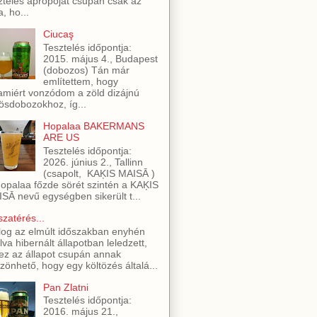
ztelés apropóját csupán csak az
a, ho...
Ciucaş
Tesztelés időpontja:
2015. május 4., Budapest
(dobozos) Tán már
említettem, hogy
amiért vonzódom a zöld dizájnú
ösdobozokhoz, íg...
Hopalaa BAKERMANS
ARE US
Tesztelés időpontja:
2026. június 2., Tallinn
(csapolt, KAĶIS MAISĀ )
opalaa főzde sörét szintén a KAĶIS
SĀ nevű egységben sikerült t...
szatérés...
log az elmúlt időszakban enyhén
lva hibernált állapotban leledzett,
ez az állapot csupán annak
zönhető, hogy egy költözés általá...
Pan Zlatni
Tesztelés időpontja:
2016. május 21.,