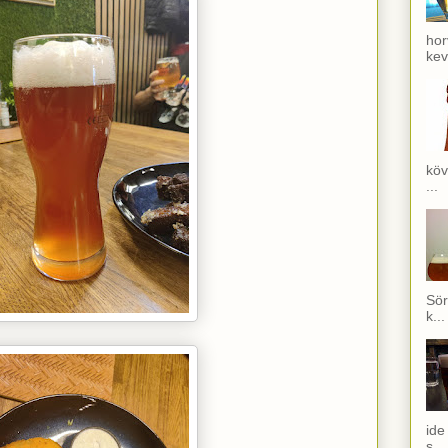
hor
kev
köv
...
Sör
k...
ide
s...