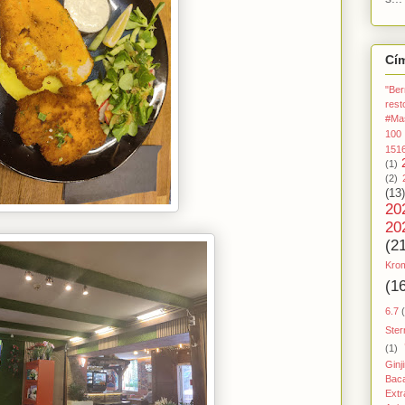
Cí
"Ber
rest
#Ma
100
151
(1)
(2)
(13)
20
20
(2
Kro
(1
6.7
Ster
(1)
Ginj
Baca
Extr