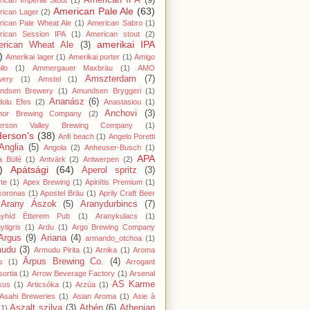
American IPA
(9)
ican Imperial Stout
(1)
American Pale Ale
(63)
rican Lager
(2)
ican Pale Wheat Ale
(1)
American Sabro
(1)
rican Session IPA
(1)
American stout
(2)
amerikai IPA
rican Wheat Ale
(3)
)
Amerikai lager
(1)
Amerikai porter
(1)
Amigo
lo
(1)
Ammergauer Maxbräu
(1)
AMO
Amszterdam
(7)
wery
(1)
Amstel
(1)
ndsen Brewery
(1)
Amundsen Bryggeri
(1)
Ananász
(6)
dolu Efes
(2)
Anastasiou
(1)
Anchovi
(3)
hor Brewing Company
(2)
erson Valley Brewing Company
(1)
erson's
(38)
Anfi beach
(1)
Angelo Poretti
Anglia
(5)
Angola
(2)
Anheuser-Busch
(1)
APA
a Büfé
(1)
Antvärk
(2)
Antwerpen
(2)
)
Apátsági
(64)
Aperol spritz
(3)
te
(1)
Apex Brewing
(1)
Apinītis Premium
(1)
koronas
(1)
Apostel Bräu
(1)
Aprily Craft Beer
Arany Ászok
(5)
Aranydurbincs
(7)
nyhíd Étterem Pub
(1)
Aranykulacs
(1)
ytigris
(1)
Ardu
(1)
Argo Brewing Company
Argus
(9)
Ariana
(4)
armando_otchoa
(1)
mudu
(3)
Armudu Pirita
(1)
Arnika
(1)
Aroma
Ārpus Brewing Co.
(4)
s
(1)
Arrogant
ortia
(1)
Arrow Beverage Factory
(1)
Arsenal
AS Karme
kus
(1)
Articsóka
(1)
Arzúa
(1)
Asahi Breweries
(1)
Asian Aroma
(1)
Asie à
Aszalt szilva
(3)
Athén
(6)
Athenian
(1)