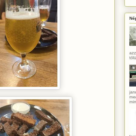
Né
azz
től
jan
meg
min