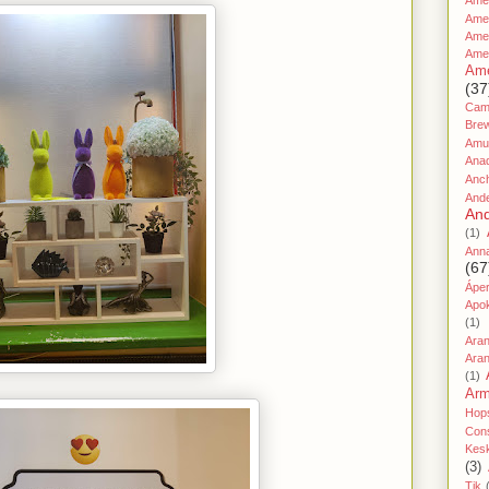
Amer
Ame
Amer
Ame
Ame
(37
Cami
Bre
Amu
Ana
Anc
And
And
(1)
Ann
(67
Áper
Apo
(1)
Ara
Aran
(1)
Ar
Hop
Cons
Kes
(3)
Tik