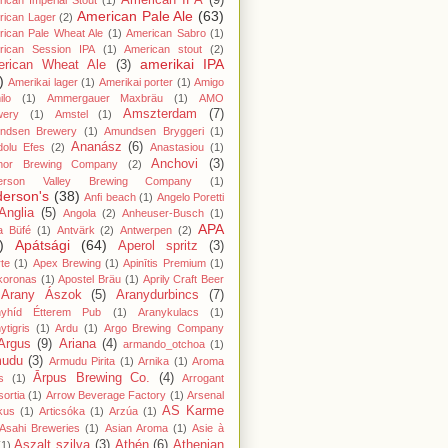
American IPA
(9)
ican Imperial Stout
(1)
American Pale Ale
(63)
rican Lager
(2)
ican Pale Wheat Ale
(1)
American Sabro
(1)
rican Session IPA
(1)
American stout
(2)
amerikai IPA
rican Wheat Ale
(3)
)
Amerikai lager
(1)
Amerikai porter
(1)
Amigo
lo
(1)
Ammergauer Maxbräu
(1)
AMO
Amszterdam
(7)
wery
(1)
Amstel
(1)
ndsen Brewery
(1)
Amundsen Bryggeri
(1)
Ananász
(6)
dolu Efes
(2)
Anastasiou
(1)
Anchovi
(3)
hor Brewing Company
(2)
erson Valley Brewing Company
(1)
erson's
(38)
Anfi beach
(1)
Angelo Poretti
Anglia
(5)
Angola
(2)
Anheuser-Busch
(1)
APA
a Büfé
(1)
Antvärk
(2)
Antwerpen
(2)
)
Apátsági
(64)
Aperol spritz
(3)
te
(1)
Apex Brewing
(1)
Apinītis Premium
(1)
koronas
(1)
Apostel Bräu
(1)
Aprily Craft Beer
Arany Ászok
(5)
Aranydurbincs
(7)
nyhíd Étterem Pub
(1)
Aranykulacs
(1)
ytigris
(1)
Ardu
(1)
Argo Brewing Company
Argus
(9)
Ariana
(4)
armando_otchoa
(1)
mudu
(3)
Armudu Pirita
(1)
Arnika
(1)
Aroma
Ārpus Brewing Co.
(4)
s
(1)
Arrogant
ortia
(1)
Arrow Beverage Factory
(1)
Arsenal
AS Karme
kus
(1)
Articsóka
(1)
Arzúa
(1)
Asahi Breweries
(1)
Asian Aroma
(1)
Asie à
Aszalt szilva
(3)
Athén
(6)
Athenian
(1)