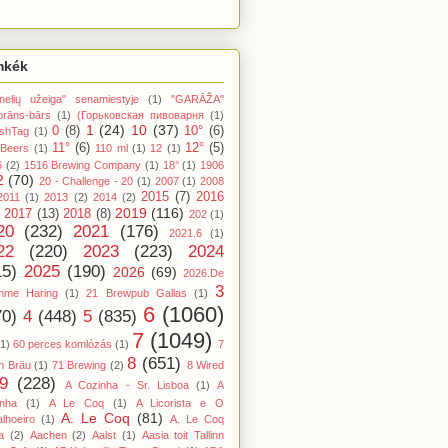
mkék
nelių užeiga" senamiestyje
(1)
"GARĀŽA"
orāns-bārs
(1)
(Горьковская пивоварня
(1)
1
(24)
10
(37)
0
(8)
10°
(6)
shTag
(1)
11°
(6)
12°
(5)
 Beers
(1)
110 ml
(1)
12
(1)
6
(2)
1516 Brewing Company
(1)
18°
(1)
1906
2
(70)
20 - Challenge - 20
(1)
2007
(1)
2008
2015
(7)
2016
2011
(1)
2013
(2)
2014
(2)
2019
(116)
2017
(13)
2018
(8)
202
(1)
20
(232)
2021
(176)
2021.6
(1)
22
(220)
2023
(223)
2024
15)
2025
(190)
2026
(69)
2026.De
3
mme Haring
(1)
21 Brewpub Gallas
(1)
6
(1060)
70)
4
(448)
5
(835)
7
(1049)
(1)
60 perces komlózás
(1)
7
8
(651)
n Bräu
(1)
71 Brewing
(2)
8 Wired
9
(228)
A Cozinha - Sr. Lisboa
(1)
A
inha
(1)
A Le Coq
(1)
A Licorista e O
A. Le Coq
(81)
lhoeiro
(1)
A. Le Coq
a
(2)
Aachen
(2)
Aalst
(1)
Aasia toit Tallinn