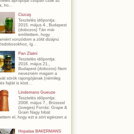
ztelés apropóját csupán csak az
a, ho...
Ciucaş
Tesztelés időpontja:
2015. május 4., Budapest
(dobozos) Tán már
említettem, hogy
amiért vonzódom a zöld dizájnú
ösdobozokhoz, íg...
Pan Zlatni
Tesztelés időpontja:
2016. május 21.,
Budapest (dobozos) Nem
nevezném magam a
vát sörök rajongójának (némileg
és fajtát is kóst...
Lindemans Gueuze
Tesztelés időpontja:
2008. május 7., Brüsszel
(üveges) Forrás: Grape &
Grain Nagy hibát
ettem el, hogy ezt a sört egészen a
Hopalaa BAKERMANS