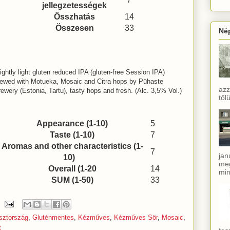
jellegzetességek
Összhatás
14
Összesen
33
Né
ightly light gluten reduced IPA (gluten-free Session IPA)
rewed with Motueka, Mosaic and Citra hops by Pühaste
azz
ewery (Estonia, Tartu), tasty hops and fresh. (Alc. 3,5% Vol.)
től
Appearance (1-10)
5
Taste (1-10)
7
Aromas and other characteristics (1-
7
jan
10)
meg
Overall (1-20
14
min
SUM (1-50)
33
sztország
,
Gluténmentes
,
Kézműves
,
Kézműves Sör
,
Mosaic
,
t