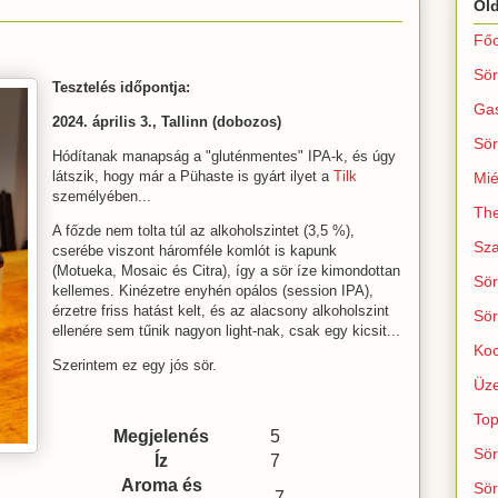
Ol
Főo
Sör
Tesztelés időpontja:
Ga
2024. április 3., Tallinn (dobozos)
Sör
Hódítanak manapság a "gluténmentes" IPA-k, és úgy
látszik, hogy már a Pühaste is gyárt ilyet a
Tilk
Mié
személyében...
The
A főzde nem tolta túl az alkoholszintet (3,5 %),
Sza
cserébe viszont háromféle komlót is kapunk
(Motueka, Mosaic és Citra), így a sör íze kimondottan
Sör
kellemes. Kinézetre enyhén opálos (session IPA),
érzetre friss hatást kelt, és az alacsony alkoholszint
Sör
ellenére sem tűnik nagyon light-nak, csak egy kicsit...
Koc
Szerintem ez egy jós sör.
Üze
Top
Megjelenés
5
Sör
Íz
7
Aroma és
Sör
7