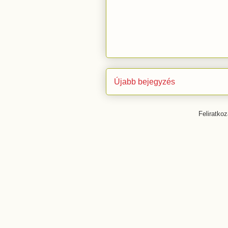
Újabb bejegyzés
Feliratko