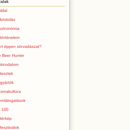
dalak
ldal
kóstolás
sztronómia
történelem
rt éppen sörvadászat?
 Beer Hunter
kirodalom
tesztek
gyártók
smakultúra
mlátogatások
 100
térkép
fesztiválok