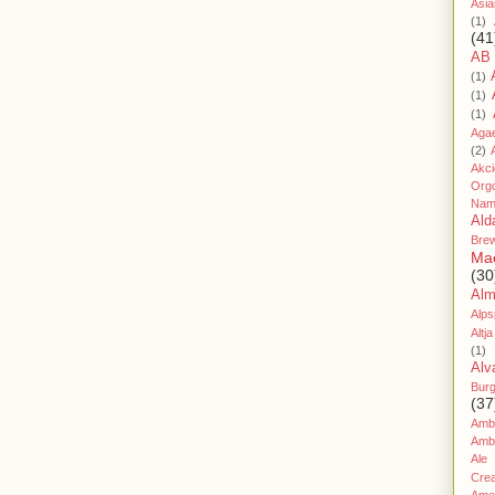
Asia
(1)
(41
AB
(1)
(1)
(1)
Aga
(2)
Akc
Org
Nam
Ald
Bre
Ma
(30
Al
Alps
Altja
(1)
Alv
Bur
(37
Amb
Amb
Ale
Cre