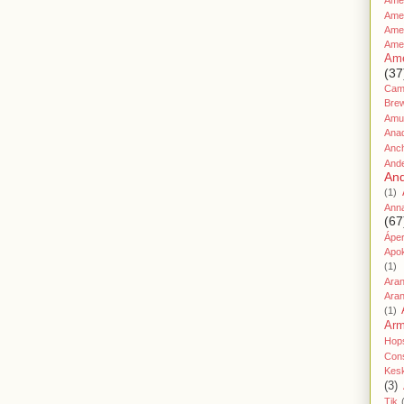
Amer
Ame
Amer
Ame
Ame
(37
Cami
Bre
Amu
Ana
Anc
And
And
(1)
Ann
(67
Áper
Apo
(1)
Ara
Aran
(1)
Ar
Hop
Cons
Kes
(3)
Tik