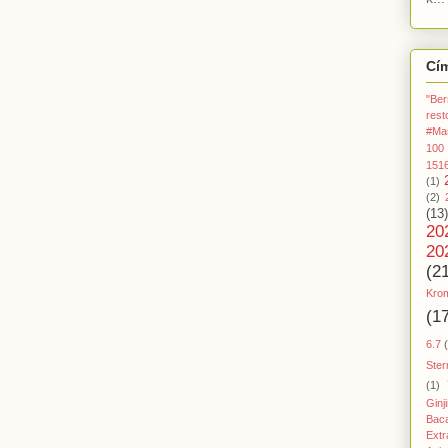
Cí
"Ber
rest
#Ma
100
151
(1)
(2)
(13)
20
20
(2
Kro
(1
6.7
Ster
(1)
Ginj
Baca
Extr