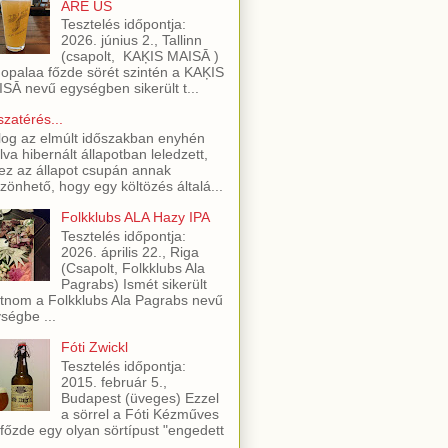
ARE US
Tesztelés időpontja:
2026. június 2., Tallinn
(csapolt, KAĶIS MAISĀ )
opalaa főzde sörét szintén a KAĶIS
SĀ nevű egységben sikerült t...
szatérés...
log az elmúlt időszakban enyhén
lva hibernált állapotban leledzett,
ez az állapot csupán annak
zönhető, hogy egy költözés általá...
Folkklubs ALA Hazy IPA
Tesztelés időpontja:
2026. április 22., Riga
(Csapolt, Folkklubs Ala
Pagrabs) Ismét sikerült
utnom a Folkklubs Ala Pagrabs nevű
ségbe ...
Fóti Zwickl
Tesztelés időpontja:
2015. február 5.,
Budapest (üveges) Ezzel
a sörrel a Fóti Kézműves
főzde egy olyan sörtípust "engedett