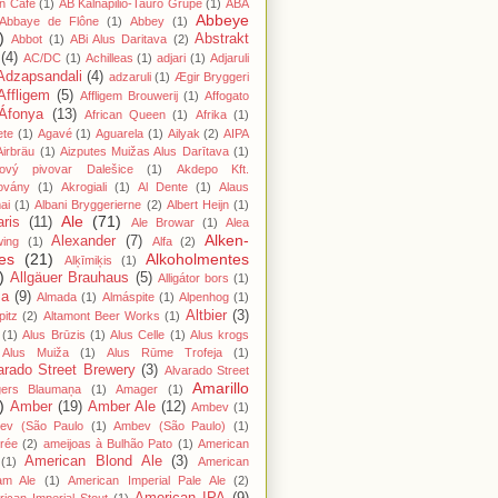
n Cafe
(1)
AB Kalnapilio-Tauro Grupė
(1)
ABA
Abbeye
Abbaye de Flône
(1)
Abbey
(1)
)
Abstrakt
Abbot
(1)
ABi Alus Daritava
(2)
(4)
AC/DC
(1)
Achilleas
(1)
adjari
(1)
Adjaruli
Adzapsandali
(4)
adzaruli
(1)
Ægir Bryggeri
Affligem
(5)
Affligem Brouwerij
(1)
Affogato
Áfonya
(13)
African Queen
(1)
Afrika
(1)
ete
(1)
Agavé
(1)
Aguarela
(1)
Ailyak
(2)
AIPA
Airbräu
(1)
Aizputes Muižas Alus Darītava
(1)
iový pivovar Dalešice
(1)
Akdepo Kft.
ovány
(1)
Akrogiali
(1)
Al Dente
(1)
Alaus
ai
(1)
Albani Bryggerierne
(2)
Albert Heijn
(1)
Ale
(71)
aris
(11)
Ale Browar
(1)
Alea
Alken-
Alexander
(7)
wing
(1)
Alfa
(2)
es
(21)
Alkoholmentes
Alķīmiķis
(1)
)
Allgäuer Brauhaus
(5)
Alligátor bors
(1)
ma
(9)
Almada
(1)
Almáspite
(1)
Alpenhog
(1)
Altbier
(3)
pitz
(2)
Altamont Beer Works
(1)
(1)
Alus Brūzis
(1)
Alus Celle
(1)
Alus krogs
Alus Muiža
(1)
Alus Rūme Trofeja
(1)
arado Street Brewery
(3)
Alvarado Street
Amarillo
gers Blaumaņa
(1)
Amager
(1)
)
Amber
(19)
Amber Ale
(12)
Ambev
(1)
ev (São Paulo
(1)
Ambev (São Paulo)
(1)
rée
(2)
ameijoas à Bulhão Pato
(1)
American
American Blond Ale
(3)
(1)
American
am Ale
(1)
American Imperial Pale Ale
(2)