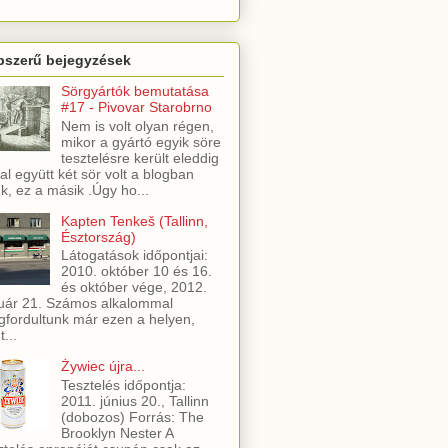
pszerű bejegyzések
Sörgyártók bemutatása
#17 - Pivovar Starobrno
Nem is volt olyan régen,
mikor a gyártó egyik söre
tesztelésre került eleddig
al együtt két sör volt a blogban
ük, ez a másik .Úgy ho...
Kapten Tenkeš (Tallinn,
Észtország)
Látogatások időpontjai:
2010. október 10 és 16.
és október vége, 2012.
uár 21. Számos alkalommal
fordultunk már ezen a helyen,
t...
Żywiec újra...
Tesztelés időpontja:
2011. június 20., Tallinn
(dobozos) Forrás: The
Brooklyn Nester A