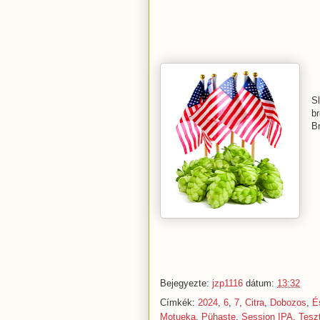
Sl
b
Br
Bejegyezte:
jzp1116
dátum:
13:32
Címkék:
2024
,
6
,
7
,
Citra
,
Dobozos
,
É
Motueka
,
Pühaste
,
Session IPA
,
Tesz