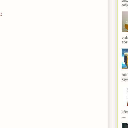
tes
adj
:
val
sör
hor
kev
köv
...