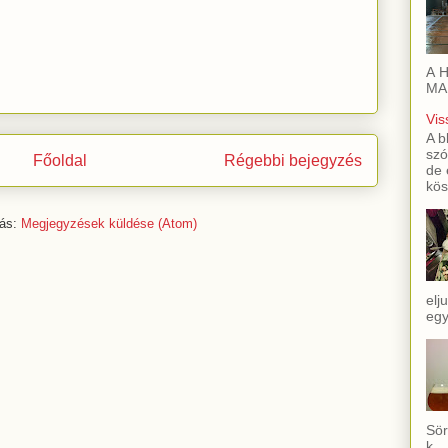
A H
MAI
Vis
A b
szó
Főoldal
Régebbi bejegyzés
de 
kös
zás:
Megjegyzések küldése (Atom)
elj
egy
Sör
k...