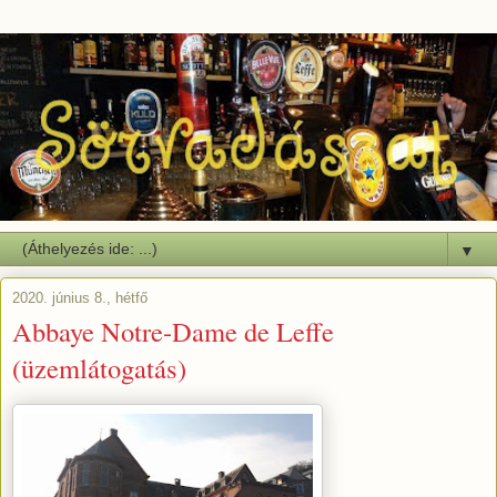
▼
2020. június 8., hétfő
Abbaye Notre-Dame de Leffe
(üzemlátogatás)