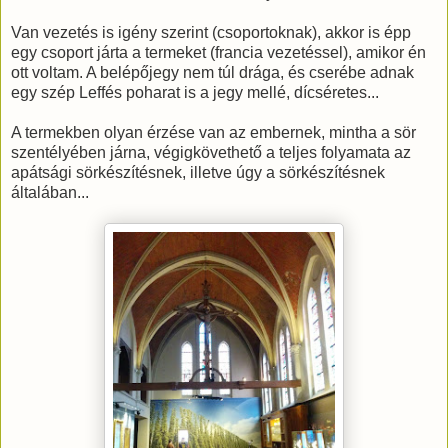
Van vezetés is igény szerint (csoportoknak), akkor is épp
egy csoport járta a termeket (francia vezetéssel), amikor én
ott voltam. A belépőjegy nem túl drága, és cserébe adnak
egy szép Leffés poharat is a jegy mellé, dícséretes...
A termekben olyan érzése van az embernek, mintha a sör
szentélyében járna, végigkövethető a teljes folyamata az
apátsági sörkészítésnek, illetve úgy a sörkészítésnek
általában...