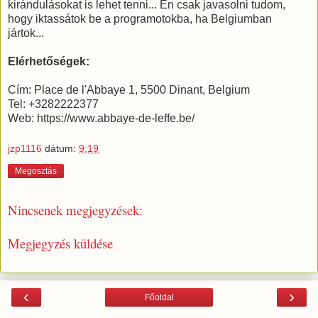
kirándulásokat is lehet tenni... Én csak javasolni tudom,
hogy iktassátok be a programotokba, ha Belgiumban
jártok...
Elérhetőségek:
Cím: Place de l'Abbaye 1, 5500 Dinant, Belgium
Tel: +3282222377
Web: https://www.abbaye-de-leffe.be/
jzp1116
dátum:
9:19
Megosztás
Nincsenek megjegyzések:
Megjegyzés küldése
‹
›
Főoldal