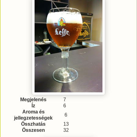
Megjelenés
7
Íz
6
Aroma és
6
jellegzetességek
Összhatás
13
Összesen
32