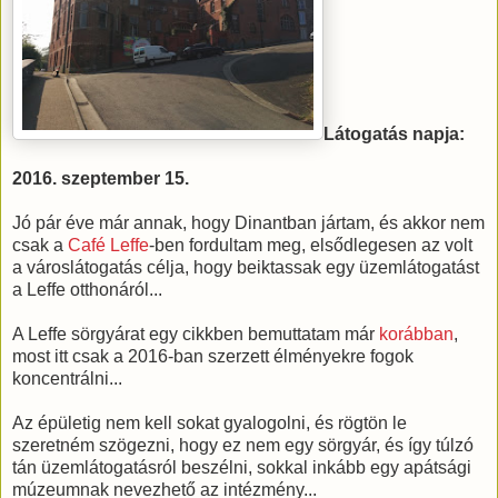
Látogatás napja:
2016. szeptember 15.
Jó pár éve már annak, hogy Dinantban jártam, és akkor nem
csak a
Café Leffe
-ben fordultam meg, elsődlegesen az volt
a városlátogatás célja, hogy beiktassak egy üzemlátogatást
a Leffe otthonáról...
A Leffe sörgyárat egy cikkben bemuttatam már
korábban
,
most itt csak a 2016-ban szerzett élményekre fogok
koncentrálni...
Az épületig nem kell sokat gyalogolni, és rögtön le
szeretném szögezni, hogy ez nem egy sörgyár, és így túlzó
tán üzemlátogatásról beszélni, sokkal inkább egy apátsági
múzeumnak nevezhető az intézmény...