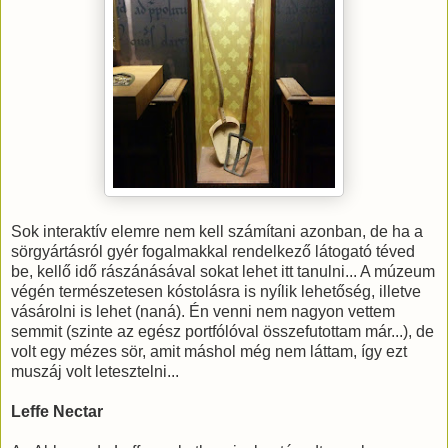
Sok interaktív elemre nem kell számítani azonban, de ha a
sörgyártásról gyér fogalmakkal rendelkező látogató téved
be, kellő idő rászánásával sokat lehet itt tanulni... A múzeum
végén természetesen kóstolásra is nyílik lehetőség, illetve
vásárolni is lehet (naná). Én venni nem nagyon vettem
semmit (szinte az egész portfólóval összefutottam már...), de
volt egy mézes sör, amit máshol még nem láttam, így ezt
muszáj volt letesztelni...
Leffe Nectar