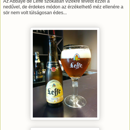
Az Abbaye de Leffe szokatlan vizekre tévedt ezzel a
nedűvel, de érdekes módon az érzékelhető méz ellenére a
sör nem volt túlságosan édes...