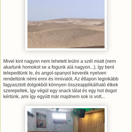
Mivel kint nagyon nem lehetett leülni a szél miatt (nem
akartunk homokot se a fogunk alá nagyon...), így bent
telepedtünk le, és angol-spanyol keverék nyelven
rendeltünk némi enni és innivalót. Az étlapon leginkább
fagyasztott dolgokból könnyen összeapplikálható étkek
szerepeltek, így végül egy snack tálat és egy hot dogot
kértünk, ami így együtt már majdnem sok is volt...