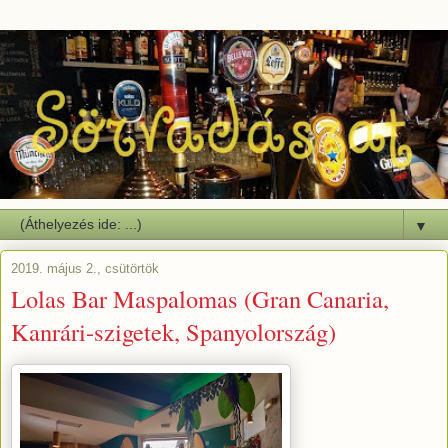
▼
2019. május 2., csütörtök
Lolas Bar Maspalomas (Gran Canaria,
Kanrári-szigetek, Spanyolország)