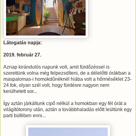
Látogatás napja:
2019. február 27.
Aznap kirándulós napunk volt, amit fürdőzéssel is
szerettünk volna még felpezsdíteni, de a délelőtti órákban a
maspalomas-i homokdűnéknél hiába volt a hőrméséklet 23-
24 fok, olyan szél volt, hogy fürdésre nagyon nem
kerülhetett sor...
Így aztán járkáltunk cipő nélkül a homokban egy fél órát a
világítótorony után, aztán a továbbhaladás előtt leültünk egy
parti büfében enni...