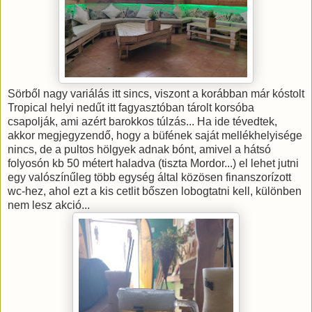
Sörből nagy variálás itt sincs, viszont a korábban már kóstolt
Tropical helyi nedűt itt fagyasztóban tárolt korsóba
csapolják, ami azért barokkos túlzás... Ha ide tévedtek,
akkor megjegyzendő, hogy a büfének saját mellékhelyisége
nincs, de a pultos hölgyek adnak bónt, amivel a hátsó
folyosón kb 50 métert haladva (tiszta Mordor...) el lehet jutni
egy valószínűleg több egység által közösen finanszorízott
wc-hez, ahol ezt a kis cetlit bőszen lobogtatni kell, különben
nem lesz akció...