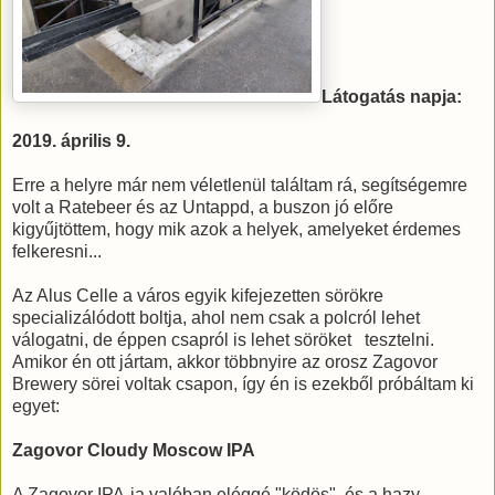
Látogatás napja:
2019. április 9.
Erre a helyre már nem véletlenül találtam rá, segítségemre
volt a Ratebeer és az Untappd, a buszon jó előre
kigyűjtöttem, hogy mik azok a helyek, amelyeket érdemes
felkeresni...
Az Alus Celle a város egyik kifejezetten sörökre
specializálódott boltja, ahol nem csak a polcról lehet
válogatni, de éppen csapról is lehet söröket tesztelni.
Amikor én ott jártam, akkor többnyire az orosz Zagovor
Brewery sörei voltak csapon, így én is ezekből próbáltam ki
egyet:
Zagovor Cloudy Moscow IPA
A Zagovor IPA-ja valóban eléggé "ködös", és a hazy