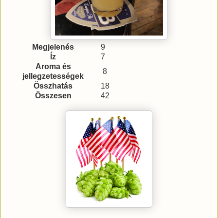
Megjelenés
9
Íz
7
Aroma és
8
jellegzetességek
Összhatás
18
Összesen
42