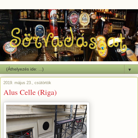
▼
2019. május 23., csütörtök
Alus Celle (Riga)