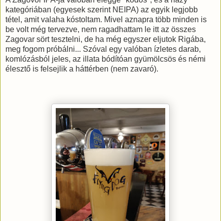
kategóriában (egyesek szerint NEIPA) az egyik legjobb
tétel, amit valaha kóstoltam. Mivel aznapra több minden is
be volt még tervezve, nem ragadhattam le itt az összes
Zagovar sört tesztelni, de ha még egyszer eljutok Rigába,
meg fogom próbálni... Szóval egy valóban ízletes darab,
komlózásból jeles, az illata bódítóan gyümölcsös és némi
élesztő is felsejlik a háttérben (nem zavaró).