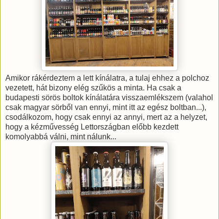
Amikor rákérdeztem a lett kínálatra, a tulaj ehhez a polchoz
vezetett, hát bizony elég szűkös a minta. Ha csak a
budapesti sörös boltok kínálatára visszaemlékszem (valahol
csak magyar sörből van ennyi, mint itt az egész boltban...),
csodálkozom, hogy csak ennyi az annyi, mert az a helyzet,
hogy a kézművesség Lettországban előbb kezdett
komolyabbá válni, mint nálunk...