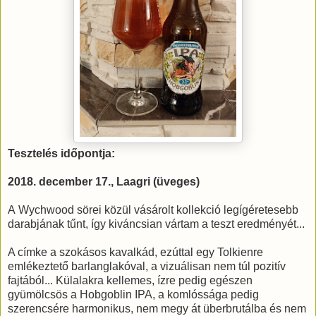
Tesztelés időpontja:
2018. december 17., Laagri (üveges)
A Wychwood sörei közül vásárolt kollekció legígéretesebb
darabjának tűnt, így kiváncsian vártam a teszt eredményét...
A címke a szokásos kavalkád, ezúttal egy Tolkienre
emlékeztető barlanglakóval, a vizuálisan nem túl pozitív
fajtából... Külalakra kellemes, ízre pedig egészen
gyümölcsös a Hobgoblin IPA, a komlóssága pedig
szerencsére harmonikus, nem megy át überbrutálba és nem