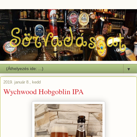
▼
2019. január 8., kedd
Wychwood Hobgoblin IPA