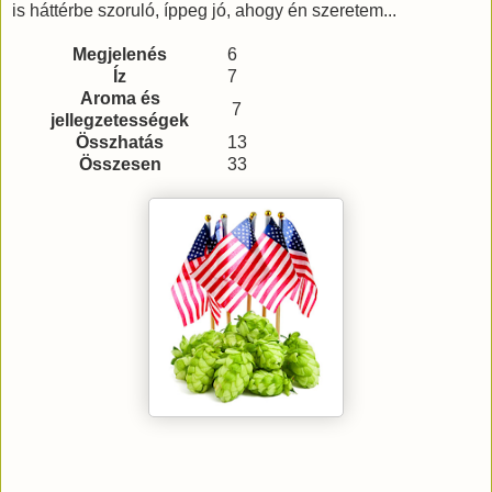
is háttérbe szoruló, íppeg jó, ahogy én szeretem...
Megjelenés
6
Íz
7
Aroma és
7
jellegzetességek
Összhatás
13
Összesen
33