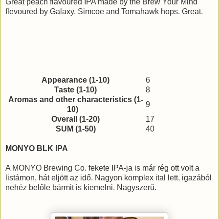
Great peach flavoured IPA made by the Brew Your Mind
flevoured by Galaxy, Simcoe and Tomahawk hops. Great.
Appearance (1-10)
6
Taste (1-10)
8
Aromas and other characteristics (1-
9
10)
Overall (1-20)
17
SUM (1-50)
40
MONYO BLK IPA
A MONYO Brewing Co. fekete IPA-ja is már rég ott volt a
listámon, hát eljött az idő. Nagyon komplex ital lett, igazából
nehéz belőle bármit is kiemelni. Nagyszerű.