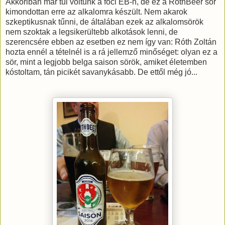
Akkoriban már túl voltunk a foci EB-n, de ez a RothBeer sör
kimondottan erre az alkalomra készült. Nem akarok
szkeptikusnak tűnni, de általában ezek az alkalomsörök
nem szoktak a legsikerültebb alkotások lenni, de
szerencsére ebben az esetben ez nem így van: Róth Zoltán
hozta ennél a tételnél is a rá jellemző minőséget: olyan ez a
sör, mint a legjobb belga saison sörök, amiket életemben
kóstoltam, tán picikét savanykásabb. De ettől még jó...