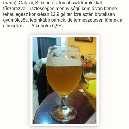
(naná), Galaxy, Simcoe és Tomahawk komlókkal
fűszerezve. Tisztességes mennyiségű komló van benne
tehát, egész konkrétan 12,9 g/liter. Ízre aztán brutálisan
gyümölcsös, leginkább barack, de természetesen jönnek a
citrusok is..... Alkoholra 6,5%.