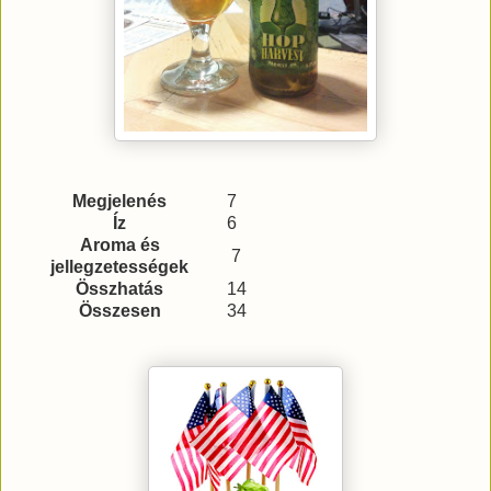
Megjelenés
7
Íz
6
Aroma és
7
jellegzetességek
Összhatás
14
Összesen
34