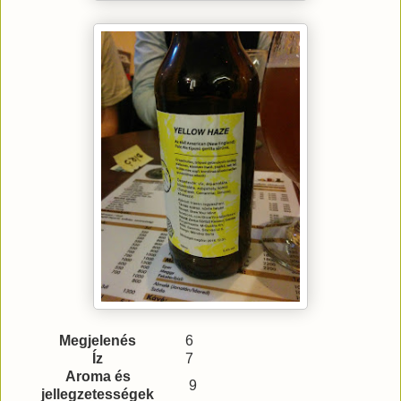
Megjelenés
6
Íz
7
Aroma és
9
jellegzetességek