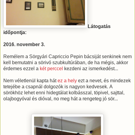
Látogatás
időpontja:
2016. november 3.
Remélem a Sörgyári Capriccio Pepin bácsiját senkinek nem
kell bemutatni a sörivó szubkultúrában, de ha mégis, akkor
érdemes ezzel a
két perccel
kezdeni az ismerkedést...
Nem véletlenül kapta hát
ez a hely
ezt a nevet, és mindezek
tetejébe a csapnál dolgozók is nagyon kedvesek. A
sörökhöz lehet enni hidegtálat kolbásszal, töpivel, sajttal,
olajbogyóval és dióval, no meg hát a rengeteg jó sör...