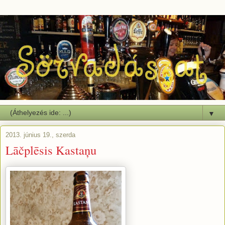
▼
2013. június 19., szerda
Lāčplēsis Kastaņu