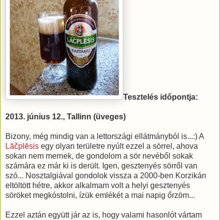
Tesztelés időpontja:
2013. június 12., Tallinn (üveges)
Bizony, még mindig van a lettországi ellátmányból is...:) A
Lāčplēsis
egy olyan területre nyúlt ezzel a sörrel, ahova
sokan nem mernek, de gondolom a sör nevéből sokak
számára ez már ki is derült. Igen, gesztenyés sörről van
szó... Nosztalgiával gondolok vissza a 2000-ben Korzikán
eltöltött hétre, akkor alkalmam volt a helyi gesztenyés
söröket megkóstolni, ízük emlékét a mai napig őrzöm...
Ezzel aztán együtt jár az is, hogy valami hasonlót vártam