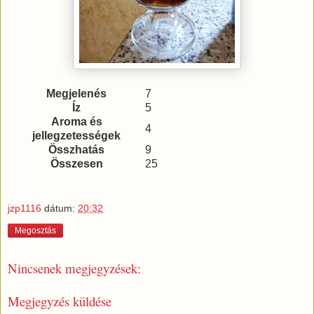
Megjelenés
7
Íz
5
Aroma és
4
jellegzetességek
Összhatás
9
Összesen
25
jzp1116
dátum:
20:32
Megosztás
Nincsenek megjegyzések:
Megjegyzés küldése