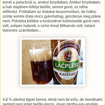
ennél a palacknál is, amikor kinyitottam. Amikor kinyitottam,
a hab majdnem kifolyt belőle, semmi gond, ez néha
előfordul. Próbáltam az illatokat beazonosítani, de hiába:
szinte semmi illata nincs gykorlatilag, gesztenye meg pláne
nem. Pohárba kitöltve a kinézetével különösebb gond nem
volt, szépen habzott, a színe kissé félbarnás volt, valami
ilyesmire számítottam...
4,8 % alkohol figyel benne, tehát nem túl erős, de mondhatni
semmit nem lehet belőle érezni, olyan mintha egy enyhén