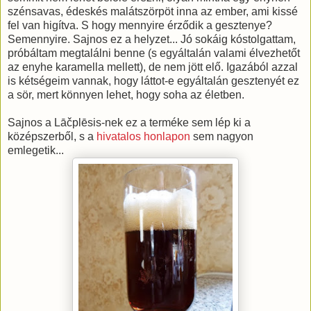
szénsavas, édeskés malátszörpöt inna az ember, ami kissé
fel van higítva. S hogy mennyire érződik a gesztenye?
Semennyire. Sajnos ez a helyzet... Jó sokáig kóstolgattam,
próbáltam megtalálni benne (s egyáltalán valami élvezhetőt
az enyhe karamella mellett), de nem jött elő. Igazából azzal
is kétségeim vannak, hogy láttot-e egyáltalán gesztenyét ez
a sör, mert könnyen lehet, hogy soha az életben.
Sajnos a Lāčplēsis-nek ez a terméke sem lép ki a
középszerből, s a
hivatalos honlapon
sem nagyon
emlegetik...