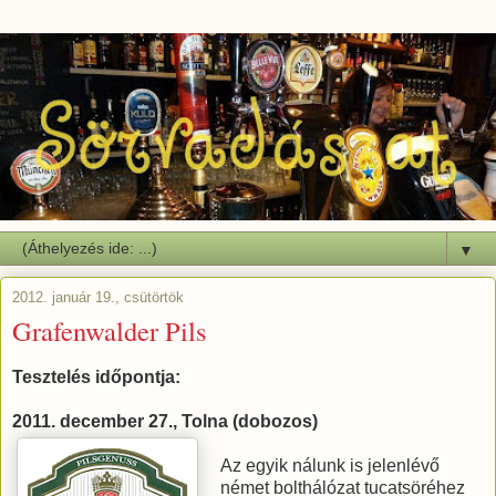
▼
2012. január 19., csütörtök
Grafenwalder Pils
Tesztelés időpontja:
2011. december 27., Tolna (dobozos)
Az egyik nálunk is jelenlévő
német bolthálózat tucatsöréhez