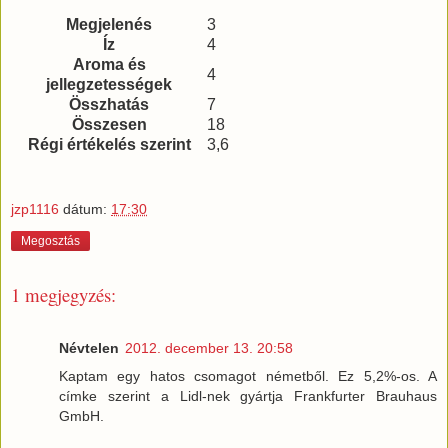
Megjelenés
3
Íz
4
Aroma és
4
jellegzetességek
Összhatás
7
Összesen
18
Régi értékelés szerint
3,6
jzp1116
dátum:
17:30
Megosztás
1 megjegyzés:
Névtelen
2012. december 13. 20:58
Kaptam egy hatos csomagot németből. Ez 5,2%-os. A
címke szerint a Lidl-nek gyártja Frankfurter Brauhaus
GmbH.