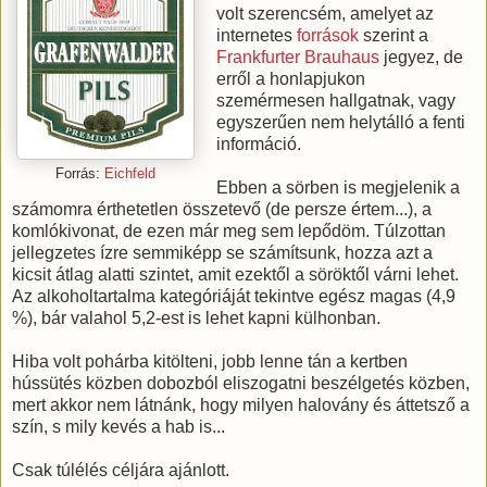
volt szerencsém, amelyet az
internetes
források
szerint a
Frankfurter Brauhaus
jegyez, de
erről a honlapjukon
szemérmesen hallgatnak, vagy
egyszerűen nem helytálló a fenti
információ.
Forrás:
Eichfeld
Ebben a sörben is megjelenik a
számomra érthetetlen összetevő (de persze értem...), a
komlókivonat, de ezen már meg sem lepődöm. Túlzottan
jellegzetes ízre semmiképp se számítsunk, hozza azt a
kicsit átlag alatti szintet, amit ezektől a söröktől várni lehet.
Az alkoholtartalma kategóriáját tekintve egész magas (4,9
%), bár valahol 5,2-est is lehet kapni külhonban.
Hiba volt pohárba kitölteni, jobb lenne tán a kertben
hússütés közben dobozból eliszogatni beszélgetés közben,
mert akkor nem látnánk, hogy milyen halovány és áttetsző a
szín, s mily kevés a hab is...
Csak túlélés céljára ajánlott.