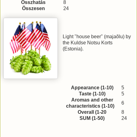
Összhatás
8
Összesen
24
Light "house beer" (majaõlu) by
the Kuldse Notsu Korts
(Estonia).
Appearance (1-10)
5
Taste (1-10)
5
Aromas and other
6
characteristics (1-10)
Overall (1-20
8
SUM (1-50)
24