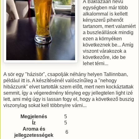
A Baklažaan nevű
egységben már több
alkalommal is kellett
kényszerű pihenőt
tartanom, mert valamiért
a buszleállások mindig
ezen a környéken
következnek be... Amíg
viszont várakozok a
következőre, ide be
lehet térni...
A sör egy "házisör", csapolják néhány helyen Tallinnban,
például itt is. A készítésénél valószínűleg a "nehogy
hibázzunk" elvet tartották szem előtt, mert nem kockáztattak
semmit, így a végeredmény tényleg egy jellegtelen light izé
lett, ami még úgy is lassan fogy el, hogy a következő buszig
viszonylag sokat kell többnyire várni...
Megjelenés
5
Íz
5
Aroma és
6
jellegzetességek