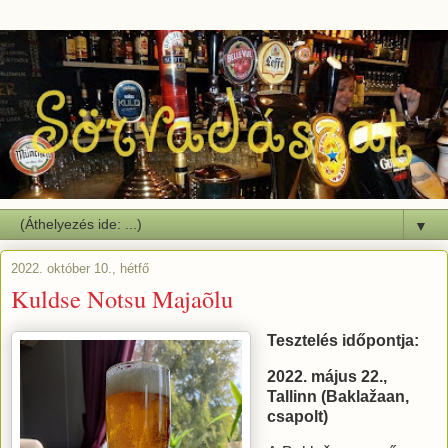
▼
2022. október 10., hétfő
Kuldse Notsu Majaõlu
Tesztelés időpontja:
2022. május 22.,
Tallinn (Baklažaan,
csapolt)