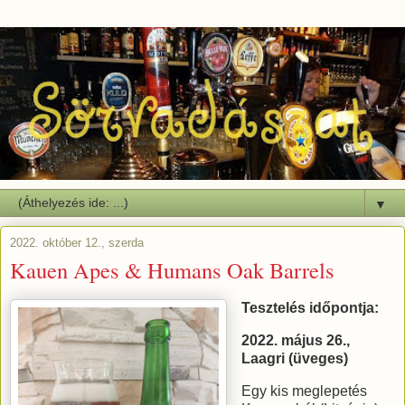
▼
2022. október 12., szerda
Kauen Apes & Humans Oak Barrels
Tesztelés időpontja:
2022. május 26.,
Laagri (üveges)
Egy kis meglepetés