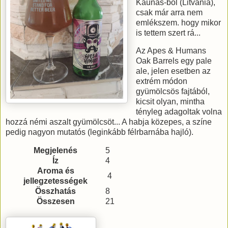
Kaunas-ból (Litvánia),
csak már arra nem
emlékszem. hogy mikor
is tettem szert rá...
Az Apes & Humans
Oak Barrels egy pale
ale, jelen esetben az
extrém módon
gyümölcsös fajtából,
kicsit olyan, mintha
tényleg adagoltak volna
hozzá némi aszalt gyümölcsöt... A habja közepes, a színe
pedig nagyon mutatós (leginkább félrbarnába hajló).
Megjelenés
5
Íz
4
Aroma és
4
jellegzetességek
Összhatás
8
Összesen
21