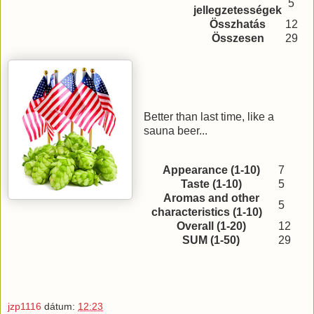
5
jellegzetességek
Összhatás
12
Összesen
29
Better than last time, like a
sauna beer...
Appearance (1-10)
7
Taste (1-10)
5
Aromas and other
5
characteristics (1-10)
Overall (1-20)
12
SUM (1-50)
29
jzp1116
dátum:
12:23