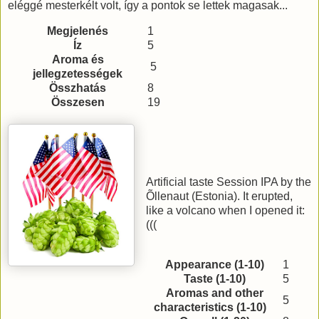
eléggé mesterkélt volt, így a pontok se lettek magasak...
Megjelenés
1
Íz
5
Aroma és
5
jellegzetességek
Összhatás
8
Összesen
19
Artificial taste Session IPA by the
Õllenaut (Estonia). It erupted,
like a volcano when I opened it:
(((
Appearance (1-10)
1
Taste (1-10)
5
Aromas and other
5
characteristics (1-10)