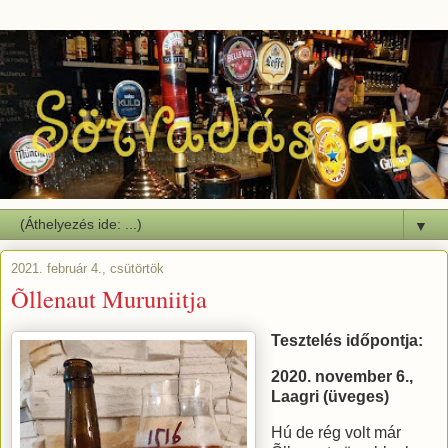
▼
2021. február 4., csütörtök
Õllenaut Muruniitja
Tesztelés időpontja:
2020. november 6.,
Laagri (üveges)
Hú de rég volt már