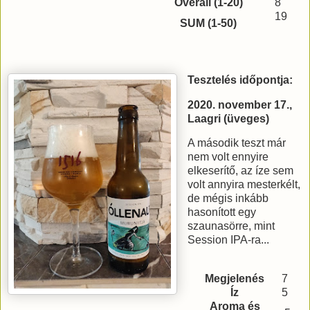
Overall (1-20)
8
19
SUM (1-50)
Tesztelés időpontja:
2020. november 17.,
Laagri (üveges)
A második teszt már
nem volt ennyire
elkeserítő, az íze sem
volt annyira mesterkélt,
de mégis inkább
hasonított egy
szaunasörre, mint
Session IPA-ra...
Megjelenés
7
Íz
5
Aroma és