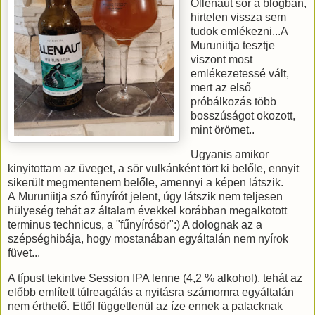
Õllenaut sör a blogban,
hirtelen vissza sem
tudok emlékezni...A
Muruniitja tesztje
viszont most
emlékezetessé vált,
mert az első
próbálkozás több
bosszúságot okozott,
mint örömet..
Ugyanis amikor
kinyitottam az üveget, a sör vulkánként tört ki belőle, ennyit
sikerült megmentenem belőle, amennyi a képen látszik.
A Muruniitja szó fűnyírót jelent, úgy látszik nem teljesen
hülyeség tehát az általam évekkel korábban megalkotott
terminus technicus, a "fűnyírósör":) A dolognak az a
szépséghibája, hogy mostanában egyáltalán nem nyírok
füvet...
A típust tekintve Session IPA lenne (4,2 % alkohol), tehát az
előbb említett túlreagálás a nyitásra számomra egyáltalán
nem érthető. Ettől függetlenül az íze ennek a palacknak