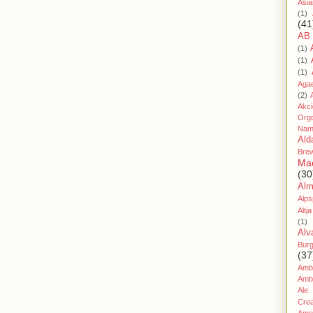
Asia
(1)
(41
AB
(1)
(1)
(1)
Aga
(2)
Akc
Org
Nam
Ald
Bre
Ma
(30
Al
Alps
Altja
(1)
Alv
Bur
(37
Amb
Amb
Ale
Cre