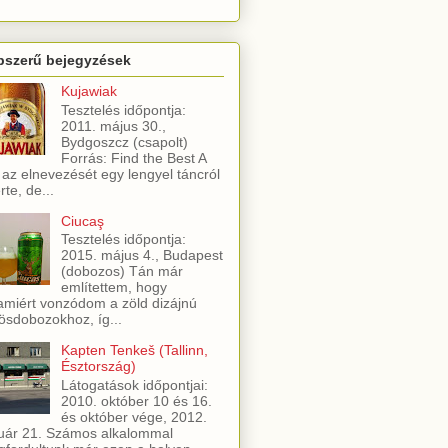
pszerű bejegyzések
Kujawiak
Tesztelés időpontja:
2011. május 30.,
Bydgoszcz (csapolt)
Forrás: Find the Best A
 az elnevezését egy lengyel táncról
rte, de...
Ciucaş
Tesztelés időpontja:
2015. május 4., Budapest
(dobozos) Tán már
említettem, hogy
amiért vonzódom a zöld dizájnú
ösdobozokhoz, íg...
Kapten Tenkeš (Tallinn,
Észtország)
Látogatások időpontjai:
2010. október 10 és 16.
és október vége, 2012.
uár 21. Számos alkalommal