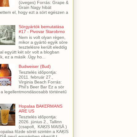
(üveges) Forrás: Grape &
Grain Nagy hibát
ettem el, hogy ezt a sört egészen a
Sörgyártók bemutatása
#17 - Pivovar Starobrno
Nem is volt olyan régen,
mikor a gyártó egyik söre
tesztelésre került eleddig
al együtt két sör volt a blogban
ük, ez a másik .Úgy ho...
Budweiser (Bud)
Tesztelés időpontja:
2011. február 27.,
Virginia Beach Forrás:
Phil's Beer Bar Ez a sör
 a legellentmondásosabb történetű
Hopalaa BAKERMANS
ARE US
Tesztelés időpontja:
2026. június 2., Tallinn
(csapolt, KAĶIS MAISĀ )
opalaa főzde sörét szintén a KAĶIS
SĀ nevű egységben sikerült t...