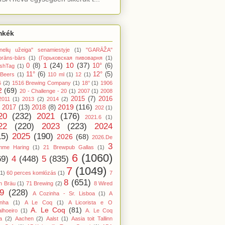
mkék
nelių užeiga" senamiestyje
(1)
"GARĀŽA"
orāns-bārs
(1)
(Горьковская пивоварня
(1)
1
(24)
10
(37)
0
(8)
10°
(6)
shTag
(1)
11°
(6)
12°
(5)
 Beers
(1)
110 ml
(1)
12
(1)
6
(2)
1516 Brewing Company
(1)
18°
(1)
1906
2
(69)
20 - Challenge - 20
(1)
2007
(1)
2008
2015
(7)
2016
2011
(1)
2013
(2)
2014
(2)
2019
(116)
2017
(13)
2018
(8)
202
(1)
20
(232)
2021
(176)
2021.6
(1)
22
(220)
2023
(223)
2024
15)
2025
(190)
2026
(68)
2026.De
3
mme Haring
(1)
21 Brewpub Gallas
(1)
6
(1060)
69)
4
(448)
5
(835)
7
(1049)
(1)
60 perces komlózás
(1)
7
8
(651)
n Bräu
(1)
71 Brewing
(2)
8 Wired
9
(228)
A Cozinha - Sr. Lisboa
(1)
A
inha
(1)
A Le Coq
(1)
A Licorista e O
A. Le Coq
(81)
lhoeiro
(1)
A. Le Coq
a
(2)
Aachen
(2)
Aalst
(1)
Aasia toit Tallinn