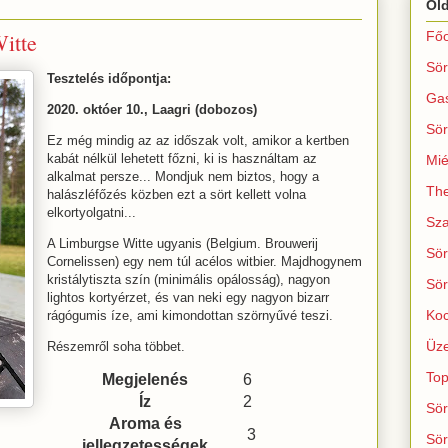
Ol
itte
Főo
Sör
Tesztelés időpontja:
Ga
2020. októer 10., Laagri (dobozos)
Sör
Ez még mindig az az időszak volt, amikor a kertben
kabát nélkül lehetett főzni, ki is használtam az
Mié
alkalmat persze... Mondjuk nem biztos, hogy a
The
halászléfőzés közben ezt a sört kellett volna
elkortyolgatni...
Sza
A Limburgse Witte ugyanis (Belgium. Brouwerij
Sör
Cornelissen) egy nem túl acélos witbier. Majdhogynem
kristálytiszta szín (minimális opálosság), nagyon
Sör
lightos kortyérzet, és van neki egy nagyon bizarr
Koc
rágógumis íze, ami kimondottan szörnyűvé teszi.
Üze
Részemről soha többet.
Top
Megjelenés
6
Íz
2
Sör
Aroma és
3
Sör
jellegzetességek