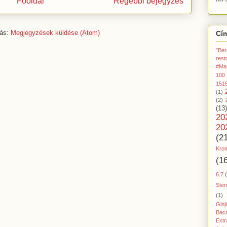
Főoldal
Régebbi bejegyzés
zás:
Megjegyzések küldése (Atom)
Cí
"Ber
rest
#Ma
100
151
(1)
(2)
(13)
20
20
(2
Kro
(1
6.7
Ster
(1)
Ginj
Baca
Extr