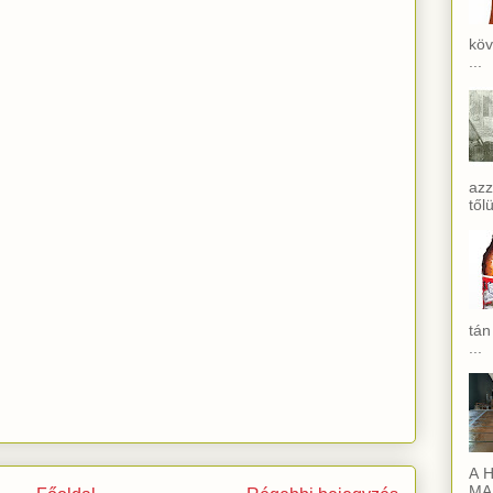
köv
...
azz
től
tán
...
A H
MAI