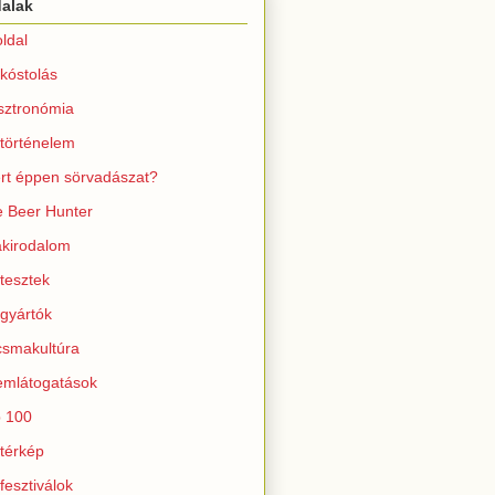
dalak
ldal
kóstolás
sztronómia
történelem
rt éppen sörvadászat?
 Beer Hunter
kirodalom
tesztek
gyártók
smakultúra
mlátogatások
 100
térkép
fesztiválok