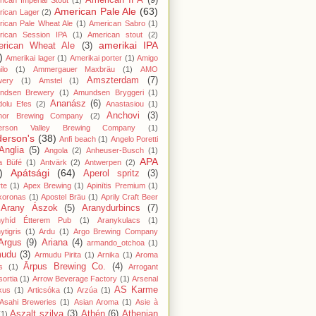
American IPA
(9)
ican Imperial Stout
(1)
American Pale Ale
(63)
rican Lager
(2)
ican Pale Wheat Ale
(1)
American Sabro
(1)
rican Session IPA
(1)
American stout
(2)
amerikai IPA
rican Wheat Ale
(3)
)
Amerikai lager
(1)
Amerikai porter
(1)
Amigo
lo
(1)
Ammergauer Maxbräu
(1)
AMO
Amszterdam
(7)
wery
(1)
Amstel
(1)
ndsen Brewery
(1)
Amundsen Bryggeri
(1)
Ananász
(6)
dolu Efes
(2)
Anastasiou
(1)
Anchovi
(3)
hor Brewing Company
(2)
erson Valley Brewing Company
(1)
erson's
(38)
Anfi beach
(1)
Angelo Poretti
Anglia
(5)
Angola
(2)
Anheuser-Busch
(1)
APA
a Büfé
(1)
Antvärk
(2)
Antwerpen
(2)
)
Apátsági
(64)
Aperol spritz
(3)
te
(1)
Apex Brewing
(1)
Apinītis Premium
(1)
koronas
(1)
Apostel Bräu
(1)
Aprily Craft Beer
Arany Ászok
(5)
Aranydurbincs
(7)
nyhíd Étterem Pub
(1)
Aranykulacs
(1)
ytigris
(1)
Ardu
(1)
Argo Brewing Company
Argus
(9)
Ariana
(4)
armando_otchoa
(1)
mudu
(3)
Armudu Pirita
(1)
Arnika
(1)
Aroma
Ārpus Brewing Co.
(4)
s
(1)
Arrogant
ortia
(1)
Arrow Beverage Factory
(1)
Arsenal
AS Karme
kus
(1)
Articsóka
(1)
Arzúa
(1)
Asahi Breweries
(1)
Asian Aroma
(1)
Asie à
Aszalt szilva
(3)
Athén
(6)
Athenian
(1)