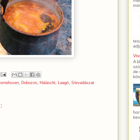
meg
min
tes
adj
Vis
A b
szó
de 
kös
Cornelissen
,
Dobozos
,
Halászlé
,
Laagri
,
Sörvadászat
:
hor
kev