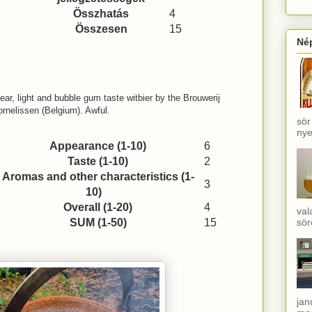
Összhatás
4
Összesen
15
Né
ear, light and bubble gum taste witbier by the Brouwerij
rnelissen (Belgium). Awful.
sör
nye
Appearance (1-10)
6
Taste (1-10)
2
Aromas and other characteristics (1-
3
10)
Overall (1-20)
4
val
SUM (1-50)
15
sör
jan