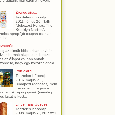
fordultunk már ezen a helyen,
t...
Żywiec újra...
Tesztelés időpontja:
2011. június 20., Tallinn
(dobozos) Forrás: The
Brooklyn Nester A
ztelés apropóját csupán csak az
a, ho...
szatérés...
log az elmúlt időszakban enyhén
lva hibernált állapotban leledzett,
ez az állapot csupán annak
zönhető, hogy egy költözés általá...
Pan Zlatni
Tesztelés időpontja:
2016. május 21.,
Budapest (dobozos) Nem
nevezném magam a
vát sörök rajongójának (némileg
és fajtát is kóst...
Lindemans Gueuze
Tesztelés időpontja:
2008. május 7., Brüsszel