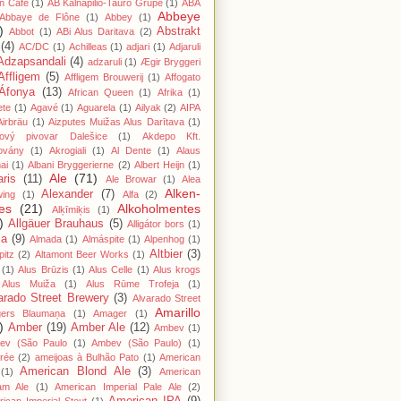
n Cafe
(1)
AB Kalnapilio-Tauro Grupė
(1)
ABA
Abbeye
Abbaye de Flône
(1)
Abbey
(1)
)
Abstrakt
Abbot
(1)
ABi Alus Daritava
(2)
(4)
AC/DC
(1)
Achilleas
(1)
adjari
(1)
Adjaruli
Adzapsandali
(4)
adzaruli
(1)
Ægir Bryggeri
Affligem
(5)
Affligem Brouwerij
(1)
Affogato
Áfonya
(13)
African Queen
(1)
Afrika
(1)
ete
(1)
Agavé
(1)
Aguarela
(1)
Ailyak
(2)
AIPA
Airbräu
(1)
Aizputes Muižas Alus Darītava
(1)
iový pivovar Dalešice
(1)
Akdepo Kft.
ovány
(1)
Akrogiali
(1)
Al Dente
(1)
Alaus
ai
(1)
Albani Bryggerierne
(2)
Albert Heijn
(1)
Ale
(71)
aris
(11)
Ale Browar
(1)
Alea
Alken-
Alexander
(7)
wing
(1)
Alfa
(2)
es
(21)
Alkoholmentes
Alķīmiķis
(1)
)
Allgäuer Brauhaus
(5)
Alligátor bors
(1)
ma
(9)
Almada
(1)
Almáspite
(1)
Alpenhog
(1)
Altbier
(3)
pitz
(2)
Altamont Beer Works
(1)
(1)
Alus Brūzis
(1)
Alus Celle
(1)
Alus krogs
Alus Muiža
(1)
Alus Rūme Trofeja
(1)
arado Street Brewery
(3)
Alvarado Street
Amarillo
gers Blaumaņa
(1)
Amager
(1)
)
Amber
(19)
Amber Ale
(12)
Ambev
(1)
ev (São Paulo
(1)
Ambev (São Paulo)
(1)
rée
(2)
ameijoas à Bulhão Pato
(1)
American
American Blond Ale
(3)
(1)
American
am Ale
(1)
American Imperial Pale Ale
(2)