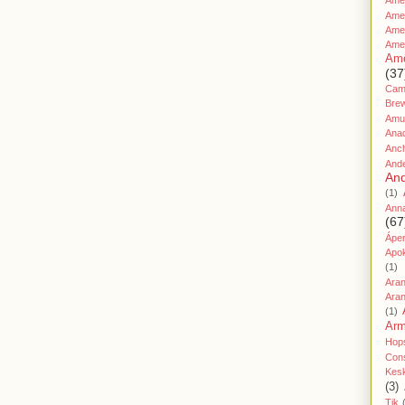
Amer
Ame
Amer
Ame
Ame
(37
Cami
Bre
Amu
Ana
Anc
And
And
(1)
Ann
(67
Áper
Apo
(1)
Ara
Aran
(1)
Ar
Hop
Cons
Kes
(3)
Tik