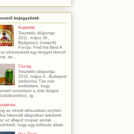
pszerű bejegyzések
Kujawiak
Tesztelés időpontja:
2011. május 30.,
Bydgoszcz (csapolt)
Forrás: Find the Best A
 az elnevezését egy lengyel táncról
rte, de...
Ciucaş
Tesztelés időpontja:
2015. május 4., Budapest
(dobozos) Tán már
említettem, hogy
amiért vonzódom a zöld dizájnú
ösdobozokhoz, íg...
szatérés...
log az elmúlt időszakban enyhén
lva hibernált állapotban leledzett,
ez az állapot csupán annak
zönhető, hogy egy költözés általá...