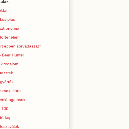
dalak
ldal
kóstolás
sztronómia
történelem
rt éppen sörvadászat?
 Beer Hunter
kirodalom
tesztek
gyártók
smakultúra
mlátogatások
 100
térkép
fesztiválok