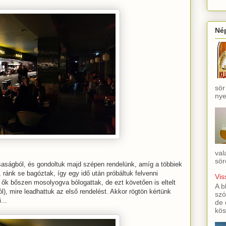
Né
sör
nye
val
sör
aságból, és gondoltuk majd szépen rendelünk, amíg a többiek
 ránk se bagóztak, így egy idő után próbáltuk felvenni
Vis
e ők bőszen mosolyogva bólogattak, de ezt követően is eltelt
A b
), mire leadhattuk az első rendelést. Akkor rögtön kértünk
szó
...
de 
kös