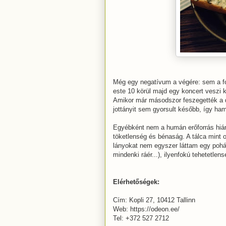
Még egy negatívum a végére: sem a f
este 10 körül majd egy koncert veszi k
Amikor már másodszor feszegették a do
jottányit sem gyorsult később, így ham
Egyébként nem a humán erőforrás hiány
töketlenség és bénaság. A tálca mint 
lányokat nem egyszer láttam egy pohár 
mindenki ráér...), ilyenfokú tehetetlen
Elérhetőségek:
Cím: Kopli 27, 10412 Tallinn
Web: https://odeon.ee/
Tel: +372 527 2712