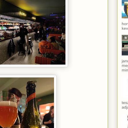
hor
kev
jan
meg
min
tes
adj