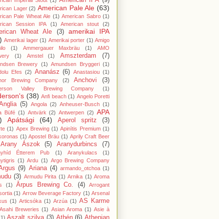
American IPA
(9)
ican Imperial Stout
(1)
American Pale Ale
(63)
rican Lager
(2)
ican Pale Wheat Ale
(1)
American Sabro
(1)
rican Session IPA
(1)
American stout
(2)
amerikai IPA
rican Wheat Ale
(3)
)
Amerikai lager
(1)
Amerikai porter
(1)
Amigo
lo
(1)
Ammergauer Maxbräu
(1)
AMO
Amszterdam
(7)
wery
(1)
Amstel
(1)
ndsen Brewery
(1)
Amundsen Bryggeri
(1)
Ananász
(6)
dolu Efes
(2)
Anastasiou
(1)
Anchovi
(3)
hor Brewing Company
(2)
erson Valley Brewing Company
(1)
erson's
(38)
Anfi beach
(1)
Angelo Poretti
Anglia
(5)
Angola
(2)
Anheuser-Busch
(1)
APA
a Büfé
(1)
Antvärk
(2)
Antwerpen
(2)
)
Apátsági
(64)
Aperol spritz
(3)
te
(1)
Apex Brewing
(1)
Apinītis Premium
(1)
koronas
(1)
Apostel Bräu
(1)
Aprily Craft Beer
Arany Ászok
(5)
Aranydurbincs
(7)
nyhíd Étterem Pub
(1)
Aranykulacs
(1)
ytigris
(1)
Ardu
(1)
Argo Brewing Company
Argus
(9)
Ariana
(4)
armando_otchoa
(1)
mudu
(3)
Armudu Pirita
(1)
Arnika
(1)
Aroma
Ārpus Brewing Co.
(4)
s
(1)
Arrogant
ortia
(1)
Arrow Beverage Factory
(1)
Arsenal
AS Karme
kus
(1)
Articsóka
(1)
Arzúa
(1)
Asahi Breweries
(1)
Asian Aroma
(1)
Asie à
Aszalt szilva
(3)
Athén
(6)
Athenian
(1)