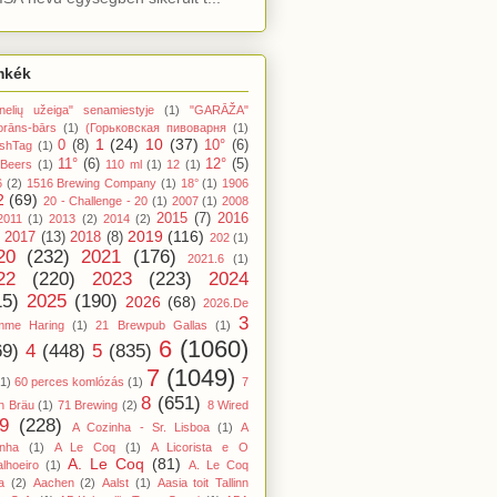
mkék
nelių užeiga" senamiestyje
(1)
"GARĀŽA"
orāns-bārs
(1)
(Горьковская пивоварня
(1)
1
(24)
10
(37)
0
(8)
10°
(6)
shTag
(1)
11°
(6)
12°
(5)
 Beers
(1)
110 ml
(1)
12
(1)
6
(2)
1516 Brewing Company
(1)
18°
(1)
1906
2
(69)
20 - Challenge - 20
(1)
2007
(1)
2008
2015
(7)
2016
2011
(1)
2013
(2)
2014
(2)
2019
(116)
2017
(13)
2018
(8)
202
(1)
20
(232)
2021
(176)
2021.6
(1)
22
(220)
2023
(223)
2024
15)
2025
(190)
2026
(68)
2026.De
3
mme Haring
(1)
21 Brewpub Gallas
(1)
6
(1060)
69)
4
(448)
5
(835)
7
(1049)
(1)
60 perces komlózás
(1)
7
8
(651)
n Bräu
(1)
71 Brewing
(2)
8 Wired
9
(228)
A Cozinha - Sr. Lisboa
(1)
A
inha
(1)
A Le Coq
(1)
A Licorista e O
A. Le Coq
(81)
lhoeiro
(1)
A. Le Coq
a
(2)
Aachen
(2)
Aalst
(1)
Aasia toit Tallinn