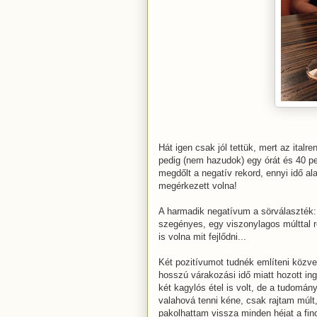
Hát igen csak jól tettük, mert az italr
pedig (nem hazudok) egy órát és 40 pe
megdőlt a negatív rekord, ennyi idő al
megérkezett volna!
A harmadik negatívum a sörválaszték:
szegényes, egy viszonylagos múlttal re
is volna mit fejlődni...
Két pozitívumot tudnék említeni közve
hosszú várakozási idő miatt hozott ing
két kagylós étel is volt, de a tudomán
valahová tenni kéne, csak rajtam múl
pakolhattam vissza minden héjat a fi