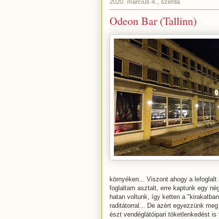
2020. március 4., szerda
Odeon Bar (Tallinn)
környéken... Viszont ahogy a lefoglalt 
foglaltam asztalt, erre kaptunk egy n
hatan voltunk, így ketten a "kirakatban
raditátorral... De azért egyezzünk m
észt vendéglátóipari töketlenkedést is