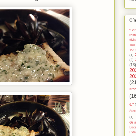
Cí
"Ber
rest
#Ma
100
151
(1)
(2)
(13)
20
20
(2
Kro
(1
6.7
Ster
(1)
Ginj
Baca
Extr