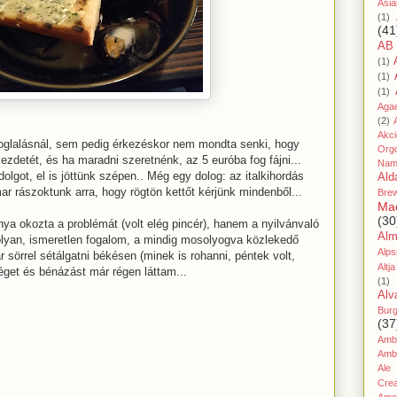
Asia
(1)
(41
AB
(1)
(1)
(1)
Aga
(2)
Akc
oglalásnál, sem pedig érkezéskor nem mondta senki, hogy
Org
ezdetét, és ha maradni szeretnénk, az 5 euróba fog fájni...
Nam
lgot, el is jöttünk szépen.. Még egy dolog: az italkihordás
Ald
ar rászoktunk arra, hogy rögtön kettőt kérjünk mindenből...
Bre
Ma
(30
a okozta a problémát (volt elég pincér), hanem a nyilvánvaló
Al
olyan, ismeretlen fogalom, a mindig mosolyogva közlekedő
Alps
sörrel sétálgatni békésen (minek is rohanni, péntek volt,
Altja
séget és bénázást már régen láttam...
(1)
Alv
Bur
(37
Amb
Amb
Ale
Cre