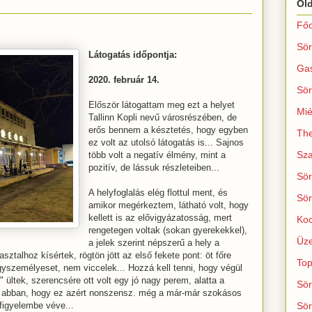
Ol
Főo
Sör
Látogatás időpontja:
Ga
2020. február 14.
Sör
Először látogattam meg ezt a helyet
Mié
Tallinn Kopli nevű városrészében, de
erős bennem a késztetés, hogy egyben
The
ez volt az utolsó látogatás is... Sajnos
Sza
több volt a negatív élmény, mint a
pozitív, de lássuk részleteiben...
Sör
A helyfoglalás elég flottul ment, és
Sör
amikor megérkeztem, látható volt, hogy
kellett is az elővigyázatosság, mert
Koc
rengetegen voltak (sokan gyerekekkel),
Üze
a jelek szerint népszerű a hely a
asztalhoz kísértek, rögtön jött az első fekete pont: öt főre
Top
égyszemélyeset, nem viccelek... Hozzá kell tenni, hogy végül
" ültek, szerencsére ott volt egy jó nagy perem, alatta a
Sör
eg abban, hogy ez azért nonszensz. még a már-már szokásos
 figyelembe véve...
Sör