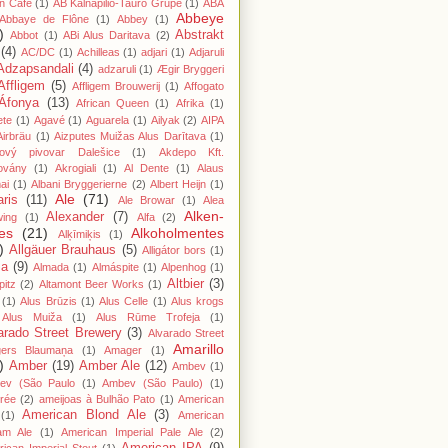
n Cafe
(1)
AB Kalnapilio-Tauro Grupė
(1)
ABA
Abbeye
Abbaye de Flône
(1)
Abbey
(1)
)
Abstrakt
Abbot
(1)
ABi Alus Daritava
(2)
(4)
AC/DC
(1)
Achilleas
(1)
adjari
(1)
Adjaruli
Adzapsandali
(4)
adzaruli
(1)
Ægir Bryggeri
Affligem
(5)
Affligem Brouwerij
(1)
Affogato
Áfonya
(13)
African Queen
(1)
Afrika
(1)
ete
(1)
Agavé
(1)
Aguarela
(1)
Ailyak
(2)
AIPA
Airbräu
(1)
Aizputes Muižas Alus Darītava
(1)
iový pivovar Dalešice
(1)
Akdepo Kft.
ovány
(1)
Akrogiali
(1)
Al Dente
(1)
Alaus
ai
(1)
Albani Bryggerierne
(2)
Albert Heijn
(1)
Ale
(71)
aris
(11)
Ale Browar
(1)
Alea
Alken-
Alexander
(7)
wing
(1)
Alfa
(2)
es
(21)
Alkoholmentes
Alķīmiķis
(1)
)
Allgäuer Brauhaus
(5)
Alligátor bors
(1)
ma
(9)
Almada
(1)
Almáspite
(1)
Alpenhog
(1)
Altbier
(3)
pitz
(2)
Altamont Beer Works
(1)
(1)
Alus Brūzis
(1)
Alus Celle
(1)
Alus krogs
Alus Muiža
(1)
Alus Rūme Trofeja
(1)
arado Street Brewery
(3)
Alvarado Street
Amarillo
gers Blaumaņa
(1)
Amager
(1)
)
Amber
(19)
Amber Ale
(12)
Ambev
(1)
ev (São Paulo
(1)
Ambev (São Paulo)
(1)
rée
(2)
ameijoas à Bulhão Pato
(1)
American
American Blond Ale
(3)
(1)
American
am Ale
(1)
American Imperial Pale Ale
(2)