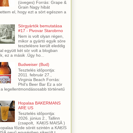
(üveges) Forrás: Grape &
Grain Nagy hibát
ettem el, hogy ezt a sört egészen a
Sörgyártók bemutatása
#17 - Pivovar Starobrno
Nem is volt olyan régen,
mikor a gyártó egyik söre
tesztelésre került eleddig
al együtt két sör volt a blogban
ük, ez a másik .Úgy ho...
Budweiser (Bud)
Tesztelés időpontja:
2011. február 27.,
Virginia Beach Forrás:
Phil's Beer Bar Ez a sör
 a legellentmondásosabb történetű
Hopalaa BAKERMANS
ARE US
Tesztelés időpontja:
2026. június 2., Tallinn
(csapolt, KAĶIS MAISĀ )
opalaa főzde sörét szintén a KAĶIS
SĀ nevű egységben sikerült t...