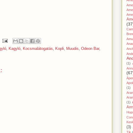
Amer
Ame
Amer
Ame
Ame
(37
Cami
Bre
Amu
Ana
gyló
,
Kagyló
,
Kocsmalátogatás
,
Kopli
,
Muudis
,
Odeon Bar
,
Anc
And
And
(1)
:
Ann
(67
Áper
Apo
(1)
Ara
Aran
(1)
Ar
Hop
Cons
Kes
(3)
Tik