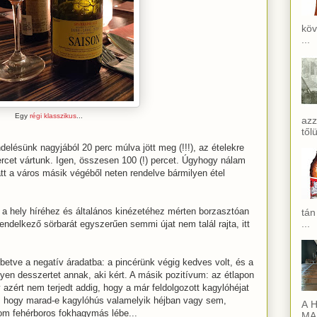
köv
...
Egy
régi klasszikus
...
azz
től
endelésünk nagyjából 20 perc múlva jött meg (!!!), az ételekre
rcet vártunk. Igen, összesen 100 (!) percet. Úgyhogy nálam
att a város másik végéből neten rendelve bármilyen étel
 a hely híréhez és általános kinézetéhez mérten borzasztóan
tán
...
ndelkező sörbarát egyszerűen semmi újat nem talál rajta, itt
betve a negatív áradatba: a pincérünk végig kedves volt, és a
yen desszertet annak, aki kért. A másik pozitívum: az étlapon
y azért nem terjedt addig, hogy a már feldolgozott kagylóhéjat
t, hogy marad-e kagylóhús valamelyik héjban vagy sem,
A H
nom fehérboros fokhagymás lébe...
MAI