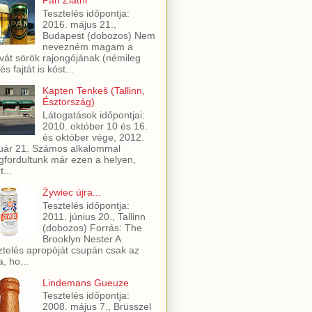
Pan Zlatni
Tesztelés időpontja:
2016. május 21.,
Budapest (dobozos) Nem
nevezném magam a
vát sörök rajongójának (némileg
és fajtát is kóst...
Kapten Tenkeš (Tallinn,
Észtország)
Látogatások időpontjai:
2010. október 10 és 16.
és október vége, 2012.
uár 21. Számos alkalommal
fordultunk már ezen a helyen,
t...
Żywiec újra...
Tesztelés időpontja:
2011. június 20., Tallinn
(dobozos) Forrás: The
Brooklyn Nester A
ztelés apropóját csupán csak az
a, ho...
Lindemans Gueuze
Tesztelés időpontja:
2008. május 7., Brüsszel