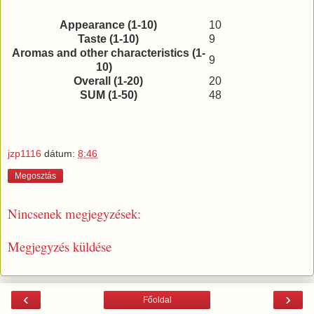
Appearance (1-10)
10
Taste (1-10)
9
Aromas and other characteristics (1-
9
10)
Overall (1-20)
20
SUM (1-50)
48
jzp1116
dátum:
8:46
Megosztás
Nincsenek megjegyzések:
Megjegyzés küldése
‹
›
Főoldal