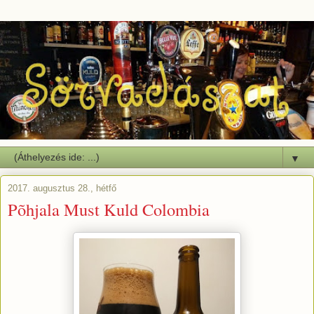
▼
2017. augusztus 28., hétfő
Põhjala Must Kuld Colombia