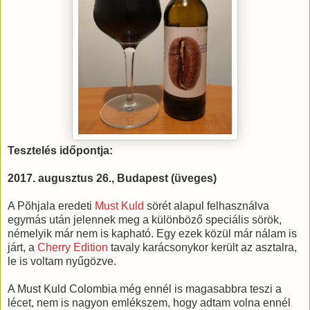
Tesztelés időpontja:
2017. augusztus 26., Budapest (üveges)
A Põhjala eredeti
Must Kuld
sörét alapul felhasználva
egymás után jelennek meg a különböző speciális sörök,
némelyik már nem is kapható. Egy ezek közül már nálam is
járt, a
Cherry Edition
tavaly karácsonykor került az asztalra,
le is voltam nyűgözve.
A Must Kuld Colombia még ennél is magasabbra teszi a
lécet, nem is nagyon emlékszem, hogy adtam volna ennél