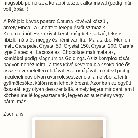
magsabb pontokat a korábbi tesztek alkalmával (pedig már
volt jópár...).
A Põhjala kávés portere Caturra kávéval készül,
amely Finca La Chorrera településről szrmazik
Kolumbiából. Ezen kívül került még bele kakaó, fekete
ribizli, mála és meggy és némi vanília. Malátákból Munich
malt, Cara pale, Crystal 50, Crystal 150, Crystal 200, Carafa
type 2 special, Lactose és Chocolate malt maláták,
komlóból pedig Magnum és Goldings. Az íz komplexitását
nagyon nehéz leírni, a friss kávé keveredik a csokoládé ősi
összekeverhetetlen illatával és aromájával, mindezt pedig
megfejeli egy olyan gyümölcsesszencia, amelyből a fenti
gyümölcsöket külön nem lehet kiérezni. Azonban ez együtt
összeáll egy olyan desszeritallá, amely legyűr mindent, amit
közben mellé fogyasztanánk, legyen az sütemény vagy
bármi más.
Zseniális!