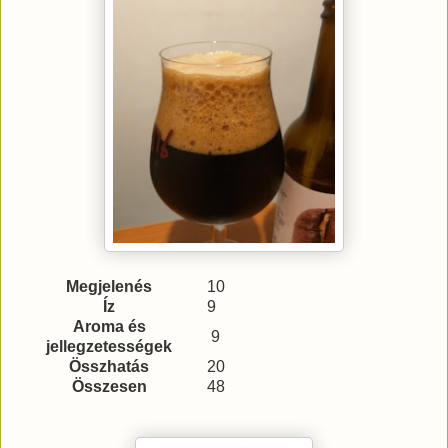
Megjelenés
10
Íz
9
Aroma és
9
jellegzetességek
Összhatás
20
Összesen
48