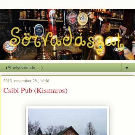
▼
2016. november 28., hétfő
Csibi Pub (Kismaros)