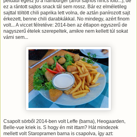
például egész jó a hamburger (arról sajnos nincs fotó...), de
ez a rántott sajtos snack tál sem rossz. Bár ez elméletileg
sajttal töltött chili paprika lett volna, de aztán panírozott sajt
érkezett, benne chili darabkákkal. No mindegy, azért finom
volt... A viccet félretéve: 2014-ben az étlapon egyszerű de
nagyszerű ételek szerepeltek, amikre nem kellett túl sokat
várni sem...
Csapolt sörből 2014-ben volt Leffe (barna), Heogaarden,
Belle-vue kriek is. S hogy én mit ittam? Hát mindezek
mellett volt Staropramen barna is csapolva, így azt: