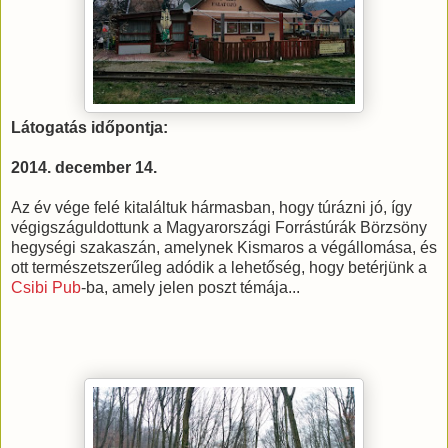
Látogatás időpontja:
2014. december 14.
Az év vége felé kitaláltuk hármasban, hogy túrázni jó, így
végigszáguldottunk a Magyarországi Forrástúrák Börzsöny
hegységi szakaszán, amelynek Kismaros a végállomása, és
ott természetszerűleg adódik a lehetőség, hogy betérjünk a
Csibi Pub
-ba, amely jelen poszt témája...