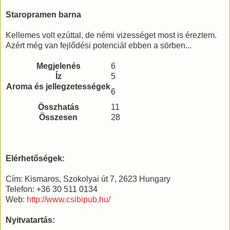
Staropramen barna
Kellemes volt ezúttal, de némi vizességet most is éreztem.
Azért még van fejlődési potenciál ebben a sörben...
Megjelenés
6
Íz
5
Aroma és jellegzetességek
6
Összhatás
11
Összesen
28
Elérhetőségek:
Cím: Kismaros, Szokolyai út 7, 2623 Hungary
Telefon: +36 30 511 0134
Web:
http://www.csibipub.hu/
Nyitvatartás: