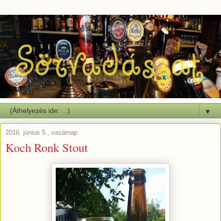
▼
2016. június 5., vasárnap
Koch Ronk Stout