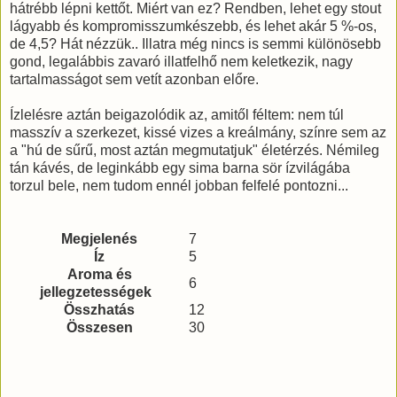
hátrébb lépni kettőt. Miért van ez? Rendben, lehet egy stout
lágyabb és kompromisszumkészebb, és lehet akár 5 %-os,
de 4,5? Hát nézzük.. Illatra még nincs is semmi különösebb
gond, legalábbis zavaró illatfelhő nem keletkezik, nagy
tartalmasságot sem vetít azonban előre.
Ízlelésre aztán beigazolódik az, amitől féltem: nem túl
masszív a szerkezet, kissé vizes a kreálmány, színre sem az
a "hú de sűrű, most aztán megmutatjuk" életérzés. Némileg
tán kávés, de leginkább egy sima barna sör ízvilágába
torzul bele, nem tudom ennél jobban felfelé pontozni...
Megjelenés
7
Íz
5
Aroma és
6
jellegzetességek
Összhatás
12
Összesen
30