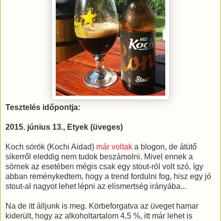
Tesztelés időpontja:
2015. június 13., Etyek (üveges)
Koch sörök (Kochi Aidad)
már voltak
a blogon, de átütő
sikerről eleddig nem tudok beszámolni. Mivel ennek a
sörnek az esetében mégis csak egy stout-ról volt szó, így
abban reménykedtem, hogy a trend fordulni fog, hisz egy jó
stout-al nagyot lehet lépni az elismertség irányába...
Na de itt álljunk is meg. Körbeforgatva az üveget hamar
kiderült, hogy az alkoholtartalom 4,5 %, itt már lehet is