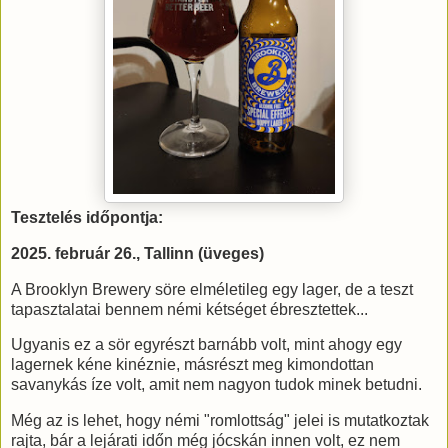
Tesztelés időpontja:
2025. február 26., Tallinn (üveges)
A Brooklyn Brewery söre elméletileg egy lager, de a teszt
tapasztalatai bennem némi kétséget ébresztettek...
Ugyanis ez a sör egyrészt barnább volt, mint ahogy egy
lagernek kéne kinéznie, másrészt meg kimondottan
savanykás íze volt, amit nem nagyon tudok minek betudni.
Még az is lehet, hogy némi "romlottság" jelei is mutatkoztak
rajta, bár a lejárati időn még jócskán innen volt, ez nem