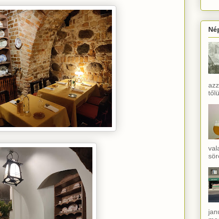
Né
azz
től
val
sör
jan