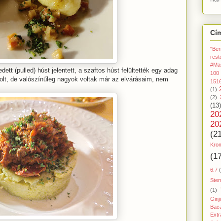
Cí
"Ber
rest
#Ma
dett (pulled) húst jelentett, a szaftos húst felültették egy adag
100
volt, de valószínűleg nagyok voltak már az elvárásaim, nem
151
(1)
(2)
(13)
20
20
(2
Kro
(1
6.7
Ster
(1)
Ginj
Baca
Extr