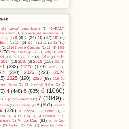
mkék
nelių užeiga" senamiestyje
(1)
"GARĀŽA"
orāns-bārs
(1)
(Горьковская пивоварня
(1)
1
(24)
10
(37)
0
(8)
10°
(6)
shTag
(1)
11°
(6)
12°
(5)
 Beers
(1)
110 ml
(1)
12
(1)
6
(2)
1516 Brewing Company
(1)
18°
(1)
1906
2
(70)
20 - Challenge - 20
(1)
2007
(1)
2008
2015
(7)
2016
2011
(1)
2013
(2)
2014
(2)
2019
(116)
2017
(13)
2018
(8)
202
(1)
20
(232)
2021
(176)
2021.6
(1)
22
(220)
2023
(223)
2024
15)
2025
(190)
2026
(69)
2026.De
3
mme Haring
(1)
21 Brewpub Gallas
(1)
6
(1060)
70)
4
(448)
5
(835)
7
(1049)
(1)
60 perces komlózás
(1)
7
8
(651)
n Bräu
(1)
71 Brewing
(2)
8 Wired
9
(228)
A Cozinha - Sr. Lisboa
(1)
A
inha
(1)
A Le Coq
(1)
A Licorista e O
A. Le Coq
(81)
lhoeiro
(1)
A. Le Coq
a
(2)
Aachen
(2)
Aalst
(1)
Aasia toit Tallinn