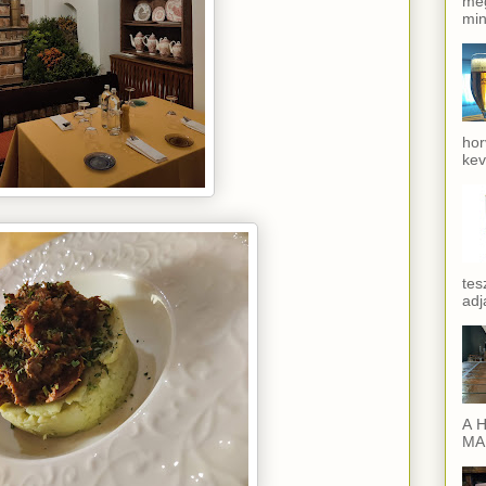
meg
min
hor
kev
tes
adj
A H
MAI