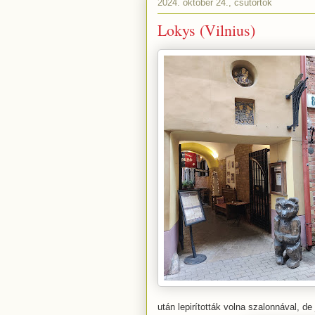
2024. október 24., csütörtök
Lokys (Vilnius)
után lepirították volna szalonnával, de j