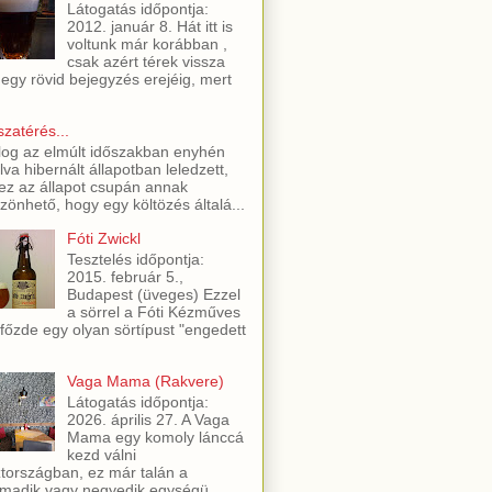
Látogatás időpontja:
2012. január 8. Hát itt is
voltunk már korábban ,
csak azért térek vissza
 egy rövid bejegyzés erejéig, mert
szatérés...
log az elmúlt időszakban enyhén
lva hibernált állapotban leledzett,
ez az állapot csupán annak
zönhető, hogy egy költözés általá...
Fóti Zwickl
Tesztelés időpontja:
2015. február 5.,
Budapest (üveges) Ezzel
a sörrel a Fóti Kézműves
főzde egy olyan sörtípust "engedett
Vaga Mama (Rakvere)
Látogatás időpontja:
2026. április 27. A Vaga
Mama egy komoly lánccá
kezd válni
tországban, ez már talán a
madik vagy negyedik egységü...