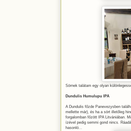
Sörnek talátam egy olyan különlegess
Dundulis Humulupu IPA
A Dundulis főzde Panevezysben találha
mellette már), és ha a sört illetőleg hi
forgalomban főzött IPA Litvániában. M
ízével pedig semmi gond nincs. Ráadás
hasonló...