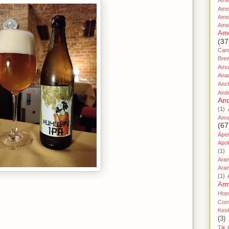
Amer
Ame
Amer
Ame
Ame
(37
Cami
Bre
Amu
Ana
Anc
And
And
(1)
Ann
(67
Áper
Apo
(1)
Ara
Aran
(1)
Ar
Hop
Cons
Kes
(3)
Tik