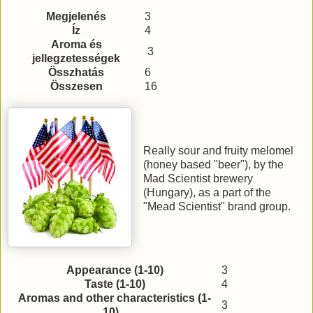
Megjelenés
3
Íz
4
Aroma és
3
jellegzetességek
Összhatás
6
Összesen
16
Really sour and fruity melomel
(honey based "beer"), by the
Mad Scientist brewery
(Hungary), as a part of the
"Mead Scientist" brand group.
Appearance (1-10)
3
Taste (1-10)
4
Aromas and other characteristics (1-
3
10)