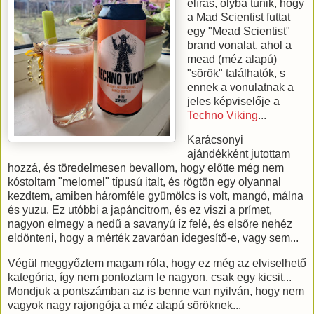
elírás, olybá tűnik, hogy
a Mad Scientist futtat
egy "Mead Scientist"
brand vonalat, ahol a
mead (méz alapú)
"sörök" találhatók, s
ennek a vonulatnak a
jeles képviselője a
Techno Viking
...
Karácsonyi
ajándékként jutottam
hozzá, és töredelmesen bevallom, hogy előtte még nem
kóstoltam "melomel" típusú italt, és rögtön egy olyannal
kezdtem, amiben háromféle gyümölcs is volt, mangó, málna
és yuzu. Ez utóbbi a japáncitrom, és ez viszi a prímet,
nagyon elmegy a nedű a savanyú íz felé, és elsőre nehéz
eldönteni, hogy a mérték zavaróan idegesítő-e, vagy sem...
Végül meggyőztem magam róla, hogy ez még az elviselhető
kategória, így nem pontoztam le nagyon, csak egy kicsit...
Mondjuk a pontszámban az is benne van nyilván, hogy nem
vagyok nagy rajongója a méz alapú söröknek...