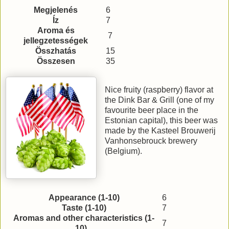
Megjelenés
6
Íz
7
Aroma és
7
jellegzetességek
Összhatás
15
Összesen
35
Nice fruity (raspberry) flavor at
the Dink Bar & Grill (one of my
favourite beer place in the
Estonian capital), this beer was
made by the Kasteel Brouwerij
Vanhonsebrouck brewery
(Belgium).
Appearance (1-10)
6
Taste (1-10)
7
Aromas and other characteristics (1-
7
10)