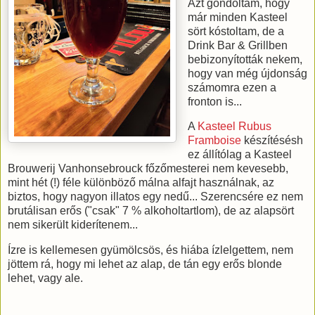
Azt gondoltam, hogy
már minden Kasteel
sört kóstoltam, de a
Drink Bar & Grillben
bebizonyították nekem,
hogy van még újdonság
számomra ezen a
fronton is...
A
Kasteel Rubus
Framboise
készítésésh
ez állítólag a Kasteel
Brouwerij Vanhonsebrouck főzőmesterei nem kevesebb,
mint hét (!) féle különböző málna alfajt használnak, az
biztos, hogy nagyon illatos egy nedű... Szerencsére ez nem
brutálisan erős ("csak" 7 % alkoholtartlom), de az alapsört
nem sikerült kiderítenem...
Ízre is kellemesen gyümölcsös, és hiába ízlelgettem, nem
jöttem rá, hogy mi lehet az alap, de tán egy erős blonde
lehet, vagy ale.