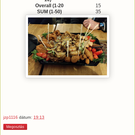
Overall (1-20
15
SUM (1-50)
35
jzp1116
dátum:
19:13
Megosztás