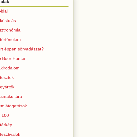
dalak
ldal
kóstolás
sztronómia
történelem
rt éppen sörvadászat?
 Beer Hunter
kirodalom
tesztek
gyártók
smakultúra
mlátogatások
 100
térkép
fesztiválok