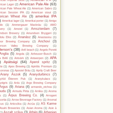
American IPA
(9)
ican Imperial Stout
(1)
American Pale Ale
(63)
rican Lager
(2)
ican Pale Wheat Ale
(1)
American Sabro
(1)
rican Session IPA
(1)
American stout
(2)
amerikai IPA
rican Wheat Ale
(3)
)
Amerikai lager
(1)
Amerikai porter
(1)
Amigo
lo
(1)
Ammergauer Maxbräu
(1)
AMO
Amszterdam
(7)
wery
(1)
Amstel
(1)
ndsen Brewery
(1)
Amundsen Bryggeri
(1)
Ananász
(6)
dolu Efes
(2)
Anastasiou
(1)
Anchovi
(3)
hor Brewing Company
(2)
erson Valley Brewing Company
(1)
erson's
(38)
Anfi beach
(1)
Angelo Poretti
Anglia
(5)
Angola
(2)
Anheuser-Busch
(1)
APA
a Büfé
(1)
Antvärk
(2)
Antwerpen
(2)
)
Apátsági
(64)
Aperol spritz
(3)
te
(1)
Apex Brewing
(1)
Apinītis Premium
(1)
koronas
(1)
Apostel Bräu
(1)
Aprily Craft Beer
Arany Ászok
(5)
Aranydurbincs
(7)
nyhíd Étterem Pub
(1)
Aranykulacs
(1)
ytigris
(1)
Ardu
(1)
Argo Brewing Company
Argus
(9)
Ariana
(4)
armando_otchoa
(1)
mudu
(3)
Armudu Pirita
(1)
Arnika
(1)
Aroma
Ārpus Brewing Co.
(4)
s
(1)
Arrogant
ortia
(1)
Arrow Beverage Factory
(1)
Arsenal
AS Karme
kus
(1)
Articsóka
(1)
Arzúa
(1)
Asahi Breweries
(1)
Asian Aroma
(1)
Asie à
Aszalt szilva
(3)
Athén
(6)
Athenian
(1)