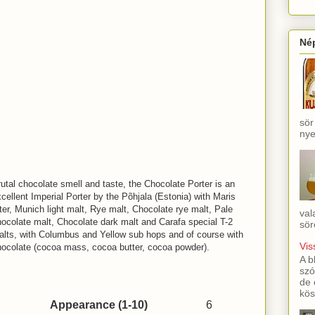
Né
sör
nye
utal chocolate smell and taste, the Chocolate Porter is an
cellent Imperial Porter by the Põhjala (Estonia) with Maris
ter, Munich light malt, Rye malt, Chocolate rye malt, Pale
val
ocolate malt, Chocolate dark malt and Carafa special T-2
sör
alts, with Columbus and Yellow sub hops and of course with
Vis
hocolate (cocoa mass, cocoa butter, cocoa powder).
A b
szó
de 
kös
Appearance (1-10)
6