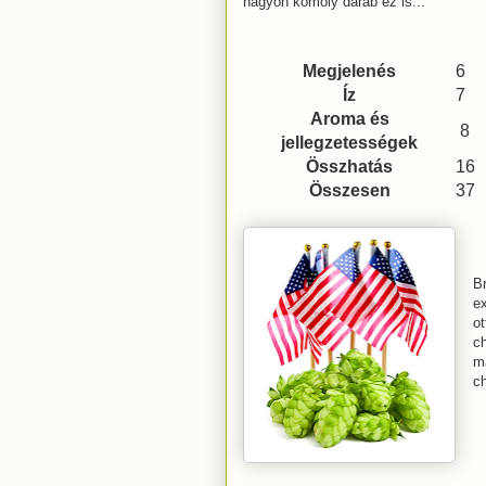
nagyon komoly darab ez is...
Megjelenés
6
Íz
7
Aroma és
8
jellegzetességek
Összhatás
16
Összesen
37
Br
ex
ot
ch
m
c