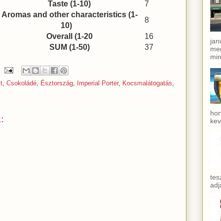
Taste (1-10)
7
Aromas and other characteristics (1-
8
10)
Overall (1-20
16
jan
SUM (1-50)
37
meg
min
t
,
Csokoládé
,
Észtország
,
Imperial Porter
,
Kocsmalátogatás
,
hor
:
kev
tes
adj