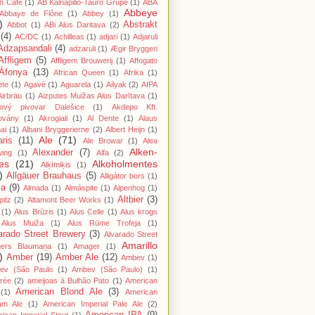
n Cafe
(1)
AB Kalnapilio-Tauro Grupė
(1)
ABA
Abbeye
Abbaye de Flône
(1)
Abbey
(1)
)
Abstrakt
Abbot
(1)
ABi Alus Daritava
(2)
(4)
AC/DC
(1)
Achilleas
(1)
adjari
(1)
Adjaruli
Adzapsandali
(4)
adzaruli
(1)
Ægir Bryggeri
Affligem
(5)
Affligem Brouwerij
(1)
Affogato
Áfonya
(13)
African Queen
(1)
Afrika
(1)
ete
(1)
Agavé
(1)
Aguarela
(1)
Ailyak
(2)
AIPA
Airbräu
(1)
Aizputes Muižas Alus Darītava
(1)
iový pivovar Dalešice
(1)
Akdepo Kft.
ovány
(1)
Akrogiali
(1)
Al Dente
(1)
Alaus
ai
(1)
Albani Bryggerierne
(2)
Albert Heijn
(1)
Ale
(71)
aris
(11)
Ale Browar
(1)
Alea
Alken-
Alexander
(7)
wing
(1)
Alfa
(2)
es
(21)
Alkoholmentes
Alķīmiķis
(1)
)
Allgäuer Brauhaus
(5)
Alligátor bors
(1)
ma
(9)
Almada
(1)
Almáspite
(1)
Alpenhog
(1)
Altbier
(3)
pitz
(2)
Altamont Beer Works
(1)
(1)
Alus Brūzis
(1)
Alus Celle
(1)
Alus krogs
Alus Muiža
(1)
Alus Rūme Trofeja
(1)
arado Street Brewery
(3)
Alvarado Street
Amarillo
gers Blaumaņa
(1)
Amager
(1)
)
Amber
(19)
Amber Ale
(12)
Ambev
(1)
ev (São Paulo
(1)
Ambev (São Paulo)
(1)
rée
(2)
ameijoas à Bulhão Pato
(1)
American
American Blond Ale
(3)
(1)
American
am Ale
(1)
American Imperial Pale Ale
(2)