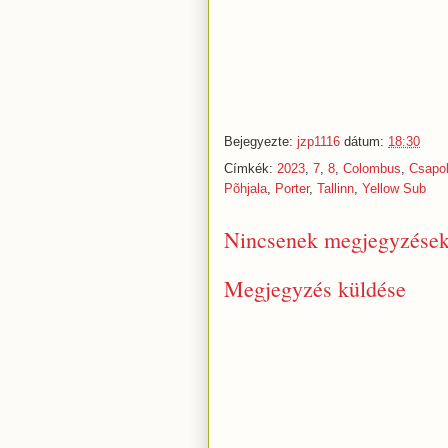
Bejegyezte:
jzp1116
dátum:
18:30
Címkék:
2023
,
7
,
8
,
Colombus
,
Csapol
Põhjala
,
Porter
,
Tallinn
,
Yellow Sub
Nincsenek megjegyzések
Megjegyzés küldése