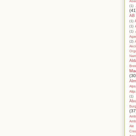
Asia
(1)
(41
AB
(1)
(1)
(1)
Aga
(2)
Akc
Org
Nam
Ald
Bre
Ma
(30
Al
Alps
Altja
(1)
Alv
Bur
(37
Amb
Amb
Ale
Cre