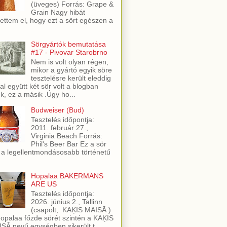
(üveges) Forrás: Grape &
Grain Nagy hibát
ettem el, hogy ezt a sört egészen a
Sörgyártók bemutatása
#17 - Pivovar Starobrno
Nem is volt olyan régen,
mikor a gyártó egyik söre
tesztelésre került eleddig
al együtt két sör volt a blogban
ük, ez a másik .Úgy ho...
Budweiser (Bud)
Tesztelés időpontja:
2011. február 27.,
Virginia Beach Forrás:
Phil's Beer Bar Ez a sör
 a legellentmondásosabb történetű
Hopalaa BAKERMANS
ARE US
Tesztelés időpontja:
2026. június 2., Tallinn
(csapolt, KAĶIS MAISĀ )
opalaa főzde sörét szintén a KAĶIS
SĀ nevű egységben sikerült t...