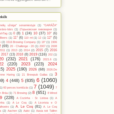
mkék
nelių užeiga" senamiestyje
(1)
"GARĀŽA"
orāns-bārs
(1)
(Горьковская пивоварня
(1)
1
(24)
10
(37)
0
(8)
10°
(6)
shTag
(1)
11°
(6)
12°
(5)
 Beers
(1)
110 ml
(1)
12
(1)
6
(2)
1516 Brewing Company
(1)
18°
(1)
1906
2
(69)
20 - Challenge - 20
(1)
2007
(1)
2008
2015
(7)
2016
2011
(1)
2013
(2)
2014
(2)
2019
(116)
2017
(13)
2018
(8)
202
(1)
20
(232)
2021
(176)
2021.6
(1)
22
(220)
2023
(223)
2024
15)
2025
(190)
2026
(68)
2026.De
3
mme Haring
(1)
21 Brewpub Gallas
(1)
6
(1060)
69)
4
(448)
5
(835)
7
(1049)
(1)
60 perces komlózás
(1)
7
8
(651)
n Bräu
(1)
71 Brewing
(2)
8 Wired
9
(228)
A Cozinha - Sr. Lisboa
(1)
A
inha
(1)
A Le Coq
(1)
A Licorista e O
A. Le Coq
(81)
lhoeiro
(1)
A. Le Coq
a
(2)
Aachen
(2)
Aalst
(1)
Aasia toit Tallinn