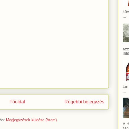
köv
...
azz
től
tán
...
Főoldal
Régebbi bejegyzés
zás:
Megjegyzések küldése (Atom)
A H
MAI