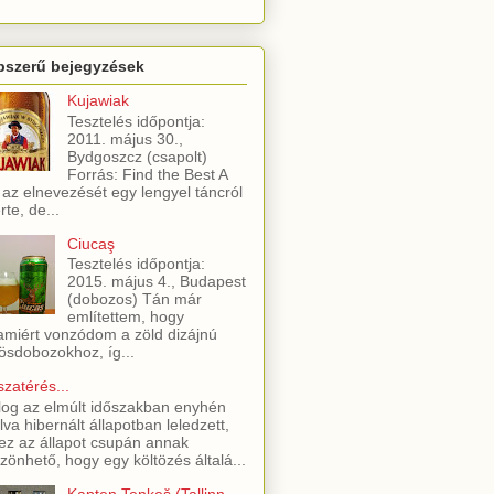
pszerű bejegyzések
Kujawiak
Tesztelés időpontja:
2011. május 30.,
Bydgoszcz (csapolt)
Forrás: Find the Best A
 az elnevezését egy lengyel táncról
rte, de...
Ciucaş
Tesztelés időpontja:
2015. május 4., Budapest
(dobozos) Tán már
említettem, hogy
amiért vonzódom a zöld dizájnú
ösdobozokhoz, íg...
szatérés...
log az elmúlt időszakban enyhén
lva hibernált állapotban leledzett,
ez az állapot csupán annak
zönhető, hogy egy költözés általá...