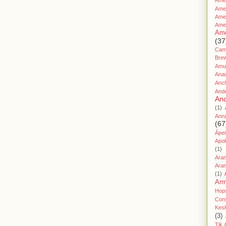
Amer
Ame
Amer
Ame
Ame
(37
Cami
Bre
Amu
Ana
Anc
And
And
(1)
Ann
(67
Áper
Apo
(1)
Ara
Aran
(1)
Ar
Hop
Cons
Kes
(3)
Tik