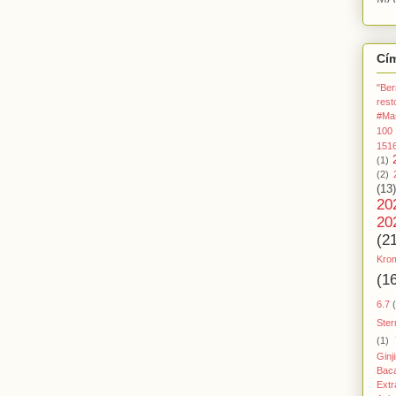
Cí
"Ber
rest
#Ma
100
151
(1)
(2)
(13)
20
20
(2
Kro
(1
6.7
Ster
(1)
Ginj
Baca
Extr