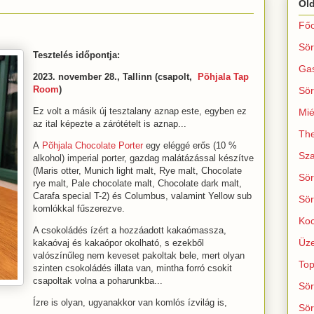
Ol
Főo
Sör
Tesztelés időpontja:
Ga
2023. november 28., Tallinn (csapolt,
Põhjala Tap
Room
)
Sör
Ez volt a másik új tesztalany aznap este, egyben ez
Mié
az ital képezte a zárótételt is aznap...
The
A
Põhjala Chocolate Porter
egy eléggé erős (10 %
Sza
alkohol) imperial porter, gazdag malátázással készítve
(Maris otter, Munich light malt, Rye malt, Chocolate
Sör
rye malt, Pale chocolate malt, Chocolate dark malt,
Carafa special T-2) és Columbus, valamint Yellow sub
Sör
komlókkal fűszerezve.
Koc
A csokoládés ízért a hozzáadott kakaómassza,
Üze
kakaóvaj és kakaópor okolható, s ezekből
valószínűleg nem keveset pakoltak bele, mert olyan
Top
szinten csokoládés illata van, mintha forró csokit
csapoltak volna a poharunkba...
Sör
Ízre is olyan, ugyanakkor van komlós ízvilág is,
Sör