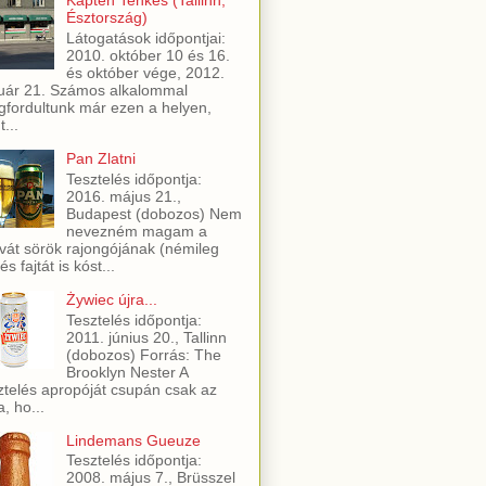
Kapten Tenkeš (Tallinn,
Észtország)
Látogatások időpontjai:
2010. október 10 és 16.
és október vége, 2012.
uár 21. Számos alkalommal
fordultunk már ezen a helyen,
t...
Pan Zlatni
Tesztelés időpontja:
2016. május 21.,
Budapest (dobozos) Nem
nevezném magam a
vát sörök rajongójának (némileg
és fajtát is kóst...
Żywiec újra...
Tesztelés időpontja:
2011. június 20., Tallinn
(dobozos) Forrás: The
Brooklyn Nester A
ztelés apropóját csupán csak az
a, ho...
Lindemans Gueuze
Tesztelés időpontja:
2008. május 7., Brüsszel