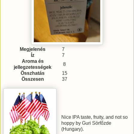
Megjelenés
7
Íz
7
Aroma és
8
jellegzetességek
Összhatás
15
Összesen
37
Nice IPA taste, fruity, and not so
hoppy by Guri Sörfőzde
(Hungary).