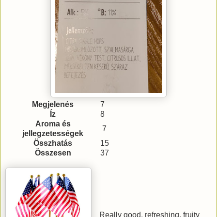
Megjelenés
7
Íz
8
Aroma és
7
jellegzetességek
Összhatás
15
Összesen
37
Really good, refreshing, fruity