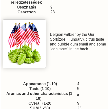
jellegzetességek
Összhatás
9
Összesen
23
Belgian witbier by the Guri
Sörfőzde (Hungary), citrus taste
and bubble gum smell and some
"can taste" in the back.
Appearance (1-10)
4
Taste (1-10)
5
Aromas and other characteristics (1-
5
10)
Overall (1-20
9
SUM (1-50)
23