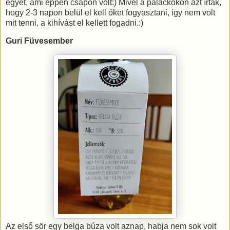
egyet, ami éppen csapon volt:) Mivel a palackokon azt írták,
hogy 2-3 napon belül el kell őket fogyasztani, így nem volt
mit tenni, a kihívást el kellett fogadni.:)
Guri Füvesember
Az első sör egy belga búza volt aznap, habja nem sok volt