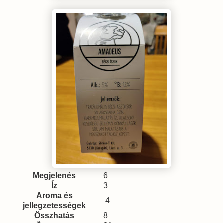
Megjelenés
6
Íz
3
Aroma és
4
jellegzetességek
Összhatás
8