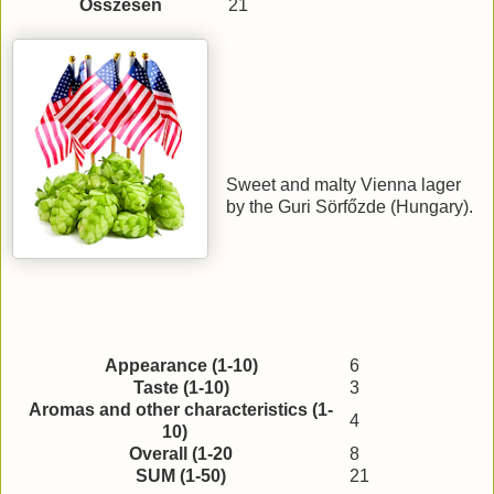
Összesen
21
Sweet and malty Vienna lager
by the Guri Sörfőzde (Hungary).
Appearance (1-10)
6
Taste (1-10)
3
Aromas and other characteristics (1-
4
10)
Overall (1-20
8
SUM (1-50)
21