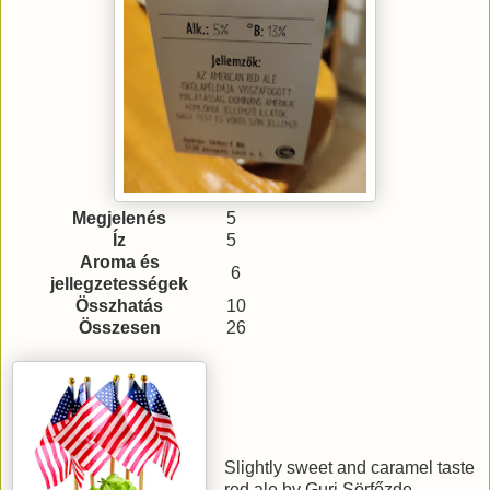
Megjelenés
5
Íz
5
Aroma és
6
jellegzetességek
Összhatás
10
Összesen
26
Slightly sweet and caramel taste
red ale by Guri Sörfőzde