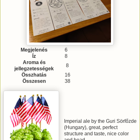
Megjelenés
6
Íz
8
Aroma és
8
jellegzetességek
Összhatás
16
Összesen
38
Imperial ale by the Guri Sörfőzde
(Hungary), great, perfect
structure and taste, nice color
and head.