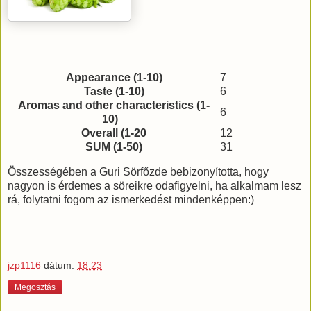
Appearance (1-10)
7
Taste (1-10)
6
Aromas and other characteristics (1-
6
10)
Overall (1-20
12
SUM (1-50)
31
Összességében a Guri Sörfőzde bebizonyította, hogy
nagyon is érdemes a söreikre odafigyelni, ha alkalmam lesz
rá, folytatni fogom az ismerkedést mindenképpen:)
jzp1116
dátum:
18:23
Megosztás