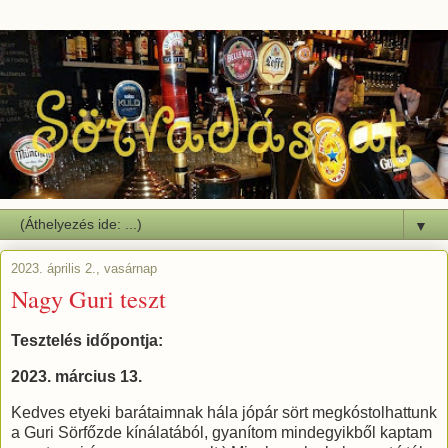
▼
2023. április 2., vasárnap
Nagy Guri teszt
Tesztelés időpontja:
2023. március 13.
Kedves etyeki barátaimnak hála jópár sört megkóstolhattunk
a Guri Sörfőzde kínálatából, gyanítom mindegyikből kaptam