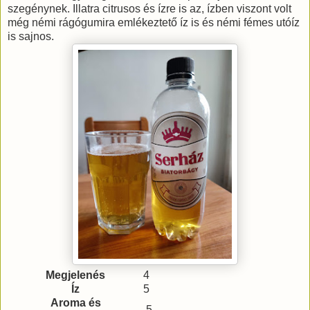
szegénynek. Illatra citrusos és ízre is az, ízben viszont volt
még némi rágógumira emlékeztető íz is és némi fémes utóíz
is sajnos.
Megjelenés
4
Íz
5
Aroma és
5