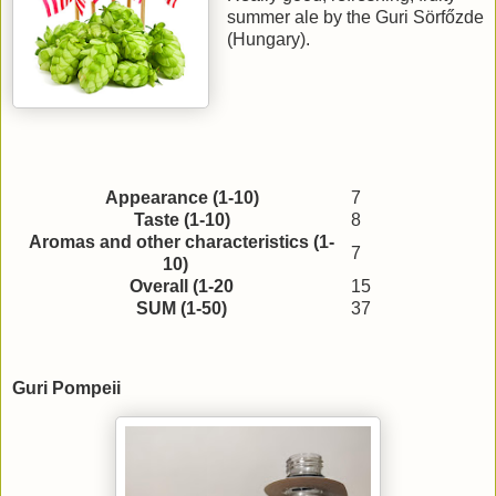
summer ale by the Guri Sörfőzde
(Hungary).
Appearance (1-10)
7
Taste (1-10)
8
Aromas and other characteristics (1-
7
10)
Overall (1-20
15
SUM (1-50)
37
Guri Pompeii