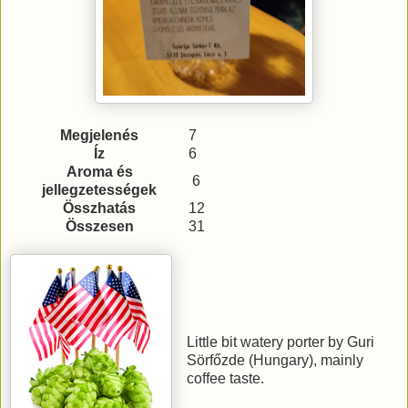
Megjelenés
7
Íz
6
Aroma és
6
jellegzetességek
Összhatás
12
Összesen
31
Little bit watery porter by Guri
Sörfőzde (Hungary), mainly
coffee taste.