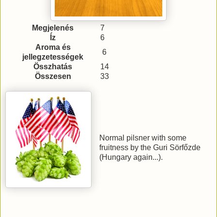
Megjelenés
7
Íz
6
Aroma és
6
jellegzetességek
Összhatás
14
Összesen
33
Normal pilsner with some
fruitness by the Guri Sörfőzde
(Hungary again...).