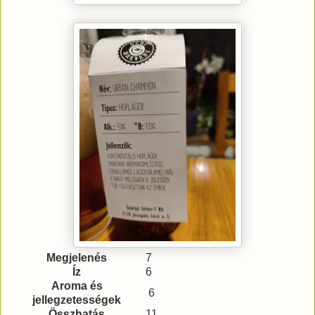
Megjelenés
7
Íz
6
Aroma és
6
jellegzetességek
Összhatás
11