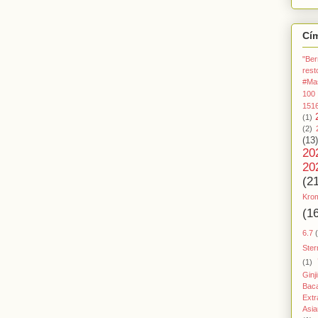
Cí
"Ber
rest
#Ma
100
151
(1)
(2)
(13)
20
20
(2
Kro
(1
6.7
Ster
(1)
Ginj
Baca
Extr
Asia