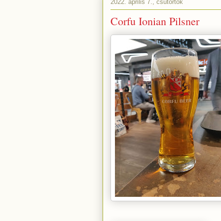
2022. április 7., csütörtök
Corfu Ionian Pilsner