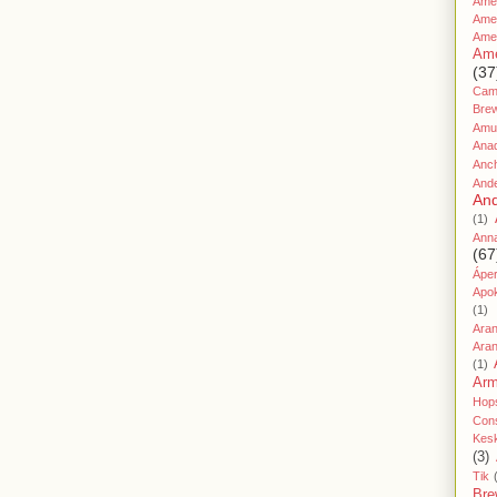
Ame
Amer
Ame
Ame
(37
Cami
Bre
Amu
Ana
Anc
And
And
(1)
Ann
(67
Áper
Apo
(1)
Ara
Aran
(1)
Ar
Hop
Cons
Kes
(3)
Tik
Bre