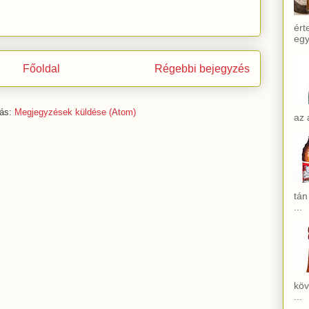
ért
egy
Főoldal
Régebbi bejegyzés
zás:
Megjegyzések küldése (Atom)
az 
tán
...
köv
...