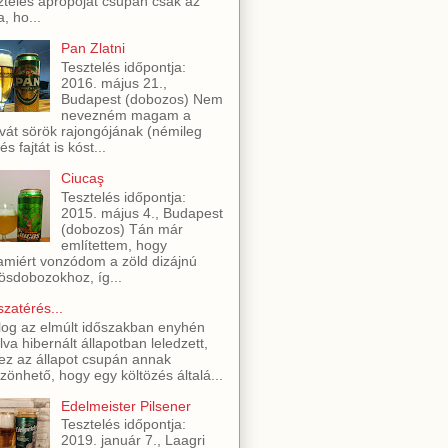
ztelés apropóját csupán csak az
a, ho...
Pan Zlatni
Tesztelés időpontja:
2016. május 21.,
Budapest (dobozos) Nem
nevezném magam a
vát sörök rajongójának (némileg
és fajtát is kóst...
Ciucaş
Tesztelés időpontja:
2015. május 4., Budapest
(dobozos) Tán már
említettem, hogy
amiért vonzódom a zöld dizájnú
ösdobozokhoz, íg...
szatérés...
log az elmúlt időszakban enyhén
lva hibernált állapotban leledzett,
ez az állapot csupán annak
zönhető, hogy egy költözés általá...
Edelmeister Pilsener
Tesztelés időpontja:
2019. január 7., Laagri