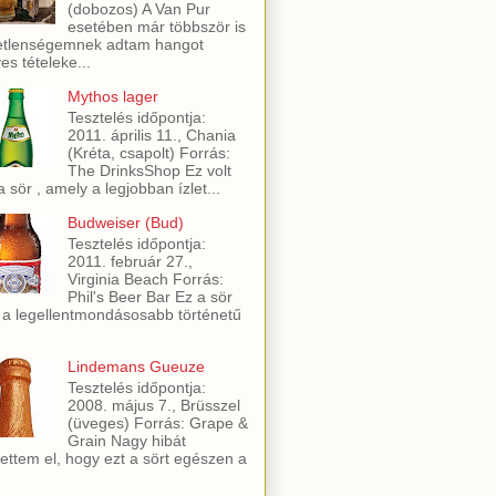
(dobozos) A Van Pur
esetében már többször is
etlenségemnek adtam hangot
es tételeke...
Mythos lager
Tesztelés időpontja:
2011. április 11., Chania
(Kréta, csapolt) Forrás:
The DrinksShop Ez volt
a sör , amely a legjobban ízlet...
Budweiser (Bud)
Tesztelés időpontja:
2011. február 27.,
Virginia Beach Forrás:
Phil's Beer Bar Ez a sör
 a legellentmondásosabb történetű
Lindemans Gueuze
Tesztelés időpontja:
2008. május 7., Brüsszel
(üveges) Forrás: Grape &
Grain Nagy hibát
ettem el, hogy ezt a sört egészen a