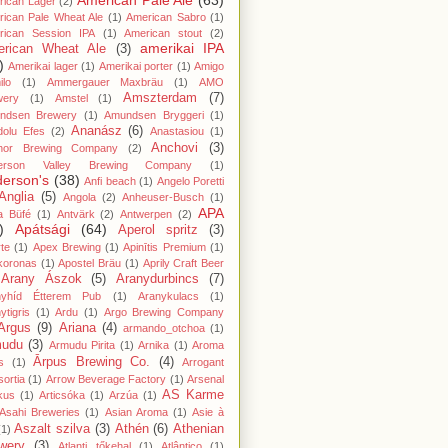
American Pale Ale
(63)
rican Lager
(2)
ican Pale Wheat Ale
(1)
American Sabro
(1)
rican Session IPA
(1)
American stout
(2)
amerikai IPA
rican Wheat Ale
(3)
)
Amerikai lager
(1)
Amerikai porter
(1)
Amigo
lo
(1)
Ammergauer Maxbräu
(1)
AMO
Amszterdam
(7)
wery
(1)
Amstel
(1)
ndsen Brewery
(1)
Amundsen Bryggeri
(1)
Ananász
(6)
dolu Efes
(2)
Anastasiou
(1)
Anchovi
(3)
hor Brewing Company
(2)
erson Valley Brewing Company
(1)
erson's
(38)
Anfi beach
(1)
Angelo Poretti
Anglia
(5)
Angola
(2)
Anheuser-Busch
(1)
APA
a Büfé
(1)
Antvärk
(2)
Antwerpen
(2)
)
Apátsági
(64)
Aperol spritz
(3)
te
(1)
Apex Brewing
(1)
Apinītis Premium
(1)
koronas
(1)
Apostel Bräu
(1)
Aprily Craft Beer
Arany Ászok
(5)
Aranydurbincs
(7)
nyhíd Étterem Pub
(1)
Aranykulacs
(1)
ytigris
(1)
Ardu
(1)
Argo Brewing Company
Argus
(9)
Ariana
(4)
armando_otchoa
(1)
mudu
(3)
Armudu Pirita
(1)
Arnika
(1)
Aroma
Ārpus Brewing Co.
(4)
s
(1)
Arrogant
ortia
(1)
Arrow Beverage Factory
(1)
Arsenal
AS Karme
kus
(1)
Articsóka
(1)
Arzúa
(1)
Asahi Breweries
(1)
Asian Aroma
(1)
Asie à
Aszalt szilva
(3)
Athén
(6)
Athenian
(1)
wery
(3)
Atlanti tőkehal
(1)
Atlântico
(1)