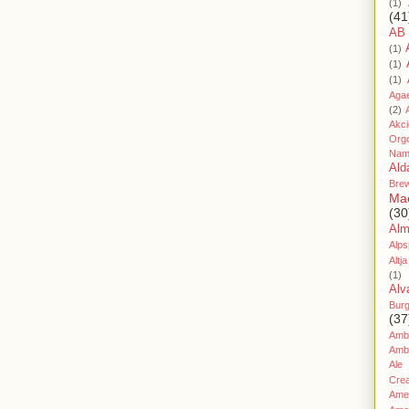
(1)
(41
AB
(1)
(1)
(1)
Aga
(2)
Akc
Org
Nam
Ald
Bre
Ma
(30
Al
Alps
Altja
(1)
Alv
Bur
(37
Amb
Amb
Ale
Cre
Amer