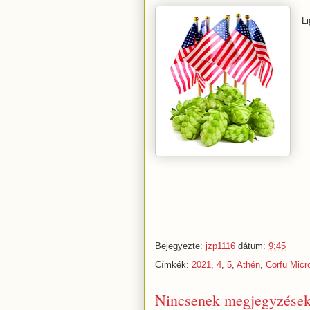
Li
Bejegyezte:
jzp1116
dátum:
9:45
Címkék:
2021
,
4
,
5
,
Athén
,
Corfu Micr
Nincsenek megjegyzések