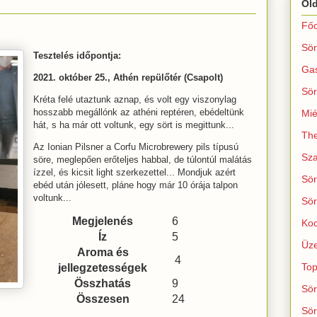
Ol
Főo
Sör
Tesztelés időpontja:
Ga
2021. október 25., Athén repülőtér (Csapolt)
Sör
Kréta felé utaztunk aznap, és volt egy viszonylag
hosszabb megállónk az athéni reptéren, ebédeltünk
Mié
hát, s ha már ott voltunk, egy sört is megittunk...
The
Az Ionian Pilsner a Corfu Microbrewery pils típusú
Sza
söre, meglepően erőteljes habbal, de túlontúl malátás
ízzel, és kicsit light szerkezettel... Mondjuk azért
Sör
ebéd után jólesett, pláne hogy már 10 órája talpon
voltunk...
Sör
Megjelenés
6
Koc
Íz
5
Üze
Aroma és
4
Top
jellegzetességek
Összhatás
9
Sör
Összesen
24
Sör