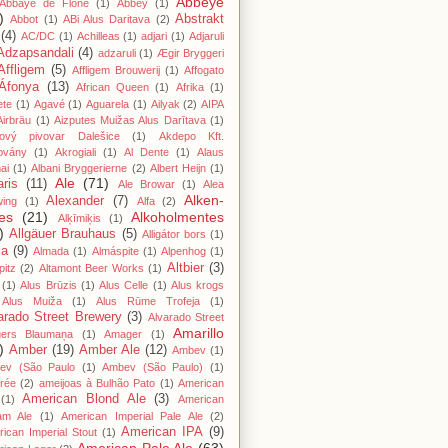
Abbeye
Abbaye de Flône
(1)
Abbey
(1)
)
Abstrakt
Abbot
(1)
ABi Alus Daritava
(2)
(4)
AC/DC
(1)
Achilleas
(1)
adjari
(1)
Adjaruli
Adzapsandali
(4)
adzaruli
(1)
Ægir Bryggeri
Affligem
(5)
Affligem Brouwerij
(1)
Affogato
Áfonya
(13)
African Queen
(1)
Afrika
(1)
ete
(1)
Agavé
(1)
Aguarela
(1)
Ailyak
(2)
AIPA
Airbräu
(1)
Aizputes Muižas Alus Darītava
(1)
iový pivovar Dalešice
(1)
Akdepo Kft.
ovány
(1)
Akrogiali
(1)
Al Dente
(1)
Alaus
ai
(1)
Albani Bryggerierne
(2)
Albert Heijn
(1)
Ale
(71)
aris
(11)
Ale Browar
(1)
Alea
Alken-
Alexander
(7)
wing
(1)
Alfa
(2)
es
(21)
Alkoholmentes
Alķīmiķis
(1)
)
Allgäuer Brauhaus
(5)
Alligátor bors
(1)
ma
(9)
Almada
(1)
Almáspite
(1)
Alpenhog
(1)
Altbier
(3)
pitz
(2)
Altamont Beer Works
(1)
(1)
Alus Brūzis
(1)
Alus Celle
(1)
Alus krogs
Alus Muiža
(1)
Alus Rūme Trofeja
(1)
arado Street Brewery
(3)
Alvarado Street
Amarillo
gers Blaumaņa
(1)
Amager
(1)
)
Amber
(19)
Amber Ale
(12)
Ambev
(1)
ev (São Paulo
(1)
Ambev (São Paulo)
(1)
rée
(2)
ameijoas à Bulhão Pato
(1)
American
American Blond Ale
(3)
(1)
American
am Ale
(1)
American Imperial Pale Ale
(2)
American IPA
(9)
ican Imperial Stout
(1)