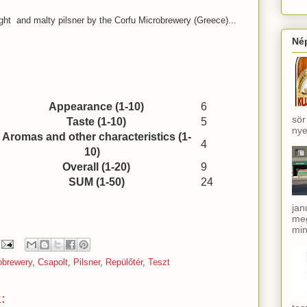
ght and malty pilsner by the Corfu Microbrewery (Greece)...
Né
Appearance (1-10)
6
sör
Taste (1-10)
5
nye
Aromas and other characteristics (1-
4
10)
Overall (1-20)
9
SUM (1-50)
24
jan
meg
min
obrewery
,
Csapolt
,
Pilsner
,
Repülőtér
,
Teszt
: