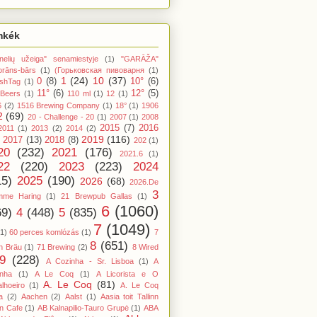
mkék
nelių užeiga" senamiestyje
(1)
"GARĀŽA"
orāns-bārs
(1)
(Горьковская пивоварня
(1)
1
(24)
10
(37)
0
(8)
10°
(6)
shTag
(1)
11°
(6)
12°
(5)
 Beers
(1)
110 ml
(1)
12
(1)
6
(2)
1516 Brewing Company
(1)
18°
(1)
1906
2
(69)
20 - Challenge - 20
(1)
2007
(1)
2008
2015
(7)
2016
2011
(1)
2013
(2)
2014
(2)
2019
(116)
2017
(13)
2018
(8)
202
(1)
20
(232)
2021
(176)
2021.6
(1)
22
(220)
2023
(223)
2024
15)
2025
(190)
2026
(68)
2026.De
3
mme Haring
(1)
21 Brewpub Gallas
(1)
6
(1060)
69)
4
(448)
5
(835)
7
(1049)
(1)
60 perces komlózás
(1)
7
8
(651)
n Bräu
(1)
71 Brewing
(2)
8 Wired
9
(228)
A Cozinha - Sr. Lisboa
(1)
A
inha
(1)
A Le Coq
(1)
A Licorista e O
A. Le Coq
(81)
lhoeiro
(1)
A. Le Coq
a
(2)
Aachen
(2)
Aalst
(1)
Aasia toit Tallinn
n Cafe
(1)
AB Kalnapilio-Tauro Grupė
(1)
ABA