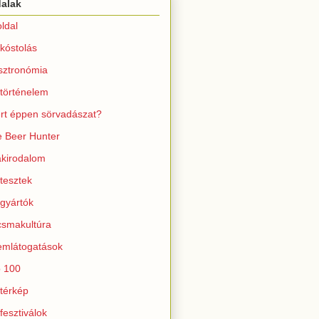
dalak
ldal
kóstolás
sztronómia
történelem
rt éppen sörvadászat?
 Beer Hunter
kirodalom
tesztek
gyártók
smakultúra
mlátogatások
 100
térkép
fesztiválok