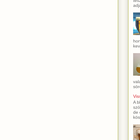
tes
adj
hor
kev
val
sör
Vis
A b
szó
de 
kös