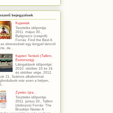
pszerű bejegyzések
Kujawiak
Tesztelés időpontja:
2011. május 30.,
Bydgoszcz (csapolt)
Forrás: Find the Best A
 az elnevezését egy lengyel táncról
rte, de...
Kapten Tenkeš (Tallinn,
Észtország)
Látogatások időpontjai:
2010. október 10 és 16.
és október vége, 2012.
uár 21. Számos alkalommal
fordultunk már ezen a helyen,
t...
Żywiec újra...
Tesztelés időpontja:
2011. június 20., Tallinn
(dobozos) Forrás: The
Brooklyn Nester A