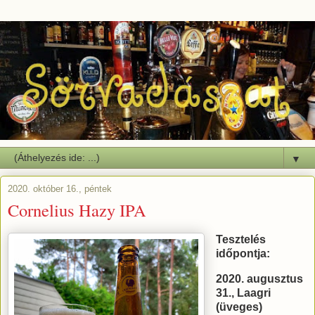
▼
2020. október 16., péntek
Cornelius Hazy IPA
Tesztelés
időpontja:
2020. augusztus
31., Laagri
(üveges)