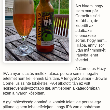
Azt hittem, hogy
ittam már pár
Cornelius sört
korábban, de
kiderült az
adatbázis
ellenőrzése
során, hogy nem...
Hiába, ennyi sör
után már mindkét
irányba lehet
tévedni...
A Cornelius Hazy
IPA a nyári utazás mellékhatása, persze semmi negatív
értelmet nem kell ennek társítani. A lengyel Sulimar - Browar
Cornelius szinte tökéletes IPA-t alkotott, tán ez volt
legkiegyensúlyozottabb ital, amit ebben a katergóriában
ezen a nyáron kósoltam.
A gyümölcsösség dominál a komlók felett, de persze egy
pillanatig sem lehet elfelejteni, hogy IPA van a pohárban.