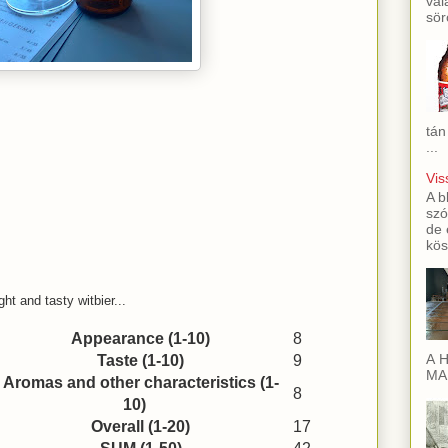
val
sör
tán
...
Vis
A b
szó
de 
kös
ght and tasty witbier...
Appearance (1-10)
8
A H
Taste (1-10)
9
MAI
Aromas and other characteristics (1-
8
10)
Overall (1-20)
17