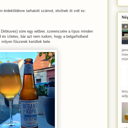
mi érdeklődésre tarhatott számot, elsőnek itt volt ez:
Né
 Dirbtuvės) söre egy witbier, szerencsére a típus minden
d és ízletes, bár azt nem tudom, hogy a belga/holland
milyen fűszerek kerültek bele.
jan
meg
min
tes
adj