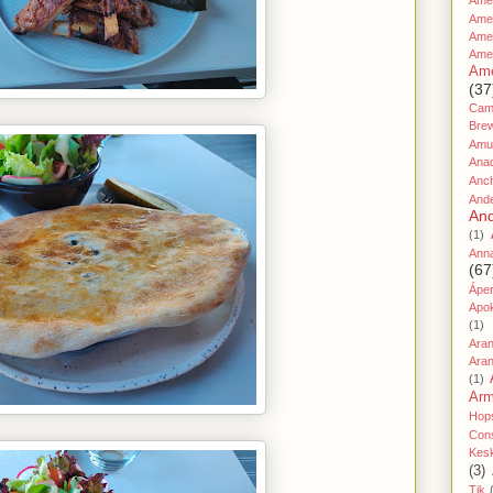
Amer
Ame
Amer
Ame
Ame
(37
Cami
Bre
Amu
Ana
Anc
And
And
(1)
Ann
(67
Áper
Apo
(1)
Ara
Aran
(1)
Ar
Hop
Cons
Kes
(3)
Tik