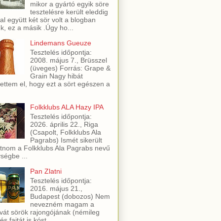
mikor a gyártó egyik söre
tesztelésre került eleddig
al együtt két sör volt a blogban
ük, ez a másik .Úgy ho...
Lindemans Gueuze
Tesztelés időpontja:
2008. május 7., Brüsszel
(üveges) Forrás: Grape &
Grain Nagy hibát
ettem el, hogy ezt a sört egészen a
Folkklubs ALA Hazy IPA
Tesztelés időpontja:
2026. április 22., Riga
(Csapolt, Folkklubs Ala
Pagrabs) Ismét sikerült
utnom a Folkklubs Ala Pagrabs nevű
ségbe ...
Pan Zlatni
Tesztelés időpontja:
2016. május 21.,
Budapest (dobozos) Nem
nevezném magam a
vát sörök rajongójának (némileg
és fajtát is kóst...