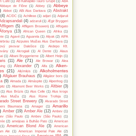
n Cafe
(1)
AB Kalnapilio-Tauro Grupė
(1)
ABA
Abbeye
Abbaye de Flône
(1)
Abbey
(1)
)
Abstrakt
Abbot
(1)
ABi Alus Daritava
(2)
(4)
AC/DC
(1)
Achilleas
(1)
adjari
(1)
Adjaruli
Adzapsandali
(4)
adzaruli
(1)
Ægir Bryggeri
Affligem
(5)
Affligem Brouwerij
(1)
Affogato
Áfonya
(13)
African Queen
(1)
Afrika
(1)
ete
(1)
Agavé
(1)
Aguarela
(1)
Ailyak
(2)
AIPA
Airbräu
(1)
Aizputes Muižas Alus Darītava
(1)
iový pivovar Dalešice
(1)
Akdepo Kft.
ovány
(1)
Akrogiali
(1)
Al Dente
(1)
Alaus
ai
(1)
Albani Bryggerierne
(2)
Albert Heijn
(1)
Ale
(71)
aris
(11)
Ale Browar
(1)
Alea
Alken-
Alexander
(7)
wing
(1)
Alfa
(2)
es
(21)
Alkoholmentes
Alķīmiķis
(1)
)
Allgäuer Brauhaus
(5)
Alligátor bors
(1)
ma
(9)
Almada
(1)
Almáspite
(1)
Alpenhog
(1)
Altbier
(3)
pitz
(2)
Altamont Beer Works
(1)
(1)
Alus Brūzis
(1)
Alus Celle
(1)
Alus krogs
Alus Muiža
(1)
Alus Rūme Trofeja
(1)
arado Street Brewery
(3)
Alvarado Street
Amarillo
gers Blaumaņa
(1)
Amager
(1)
)
Amber
(19)
Amber Ale
(12)
Ambev
(1)
ev (São Paulo
(1)
Ambev (São Paulo)
(1)
rée
(2)
ameijoas à Bulhão Pato
(1)
American
American Blond Ale
(3)
(1)
American
am Ale
(1)
American Imperial Pale Ale
(2)