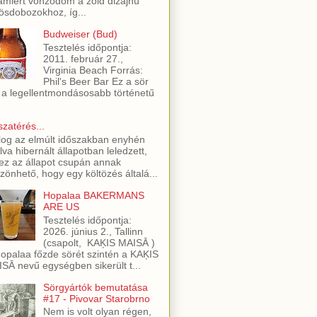
amiért vonzódom a zöld dizájnú
ösdobozokhoz, íg...
Budweiser (Bud)
Tesztelés időpontja:
2011. február 27.,
Virginia Beach Forrás:
Phil's Beer Bar Ez a sör
 a legellentmondásosabb történetű
szatérés...
log az elmúlt időszakban enyhén
lva hibernált állapotban leledzett,
ez az állapot csupán annak
zönhető, hogy egy költözés általá...
Hopalaa BAKERMANS
ARE US
Tesztelés időpontja:
2026. június 2., Tallinn
(csapolt, KAĶIS MAISĀ )
opalaa főzde sörét szintén a KAĶIS
SĀ nevű egységben sikerült t...
Sörgyártók bemutatása
#17 - Pivovar Starobrno
Nem is volt olyan régen,