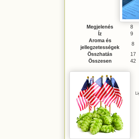
Megjelenés
8
Íz
9
Aroma és
8
jellegzetességek
Összhatás
17
Összesen
42
Li