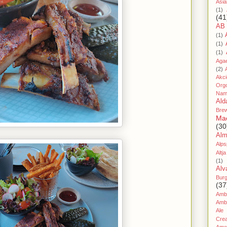
Asia
(1)
(41
AB
(1)
(1)
(1)
Aga
(2)
Akc
Org
Nam
Ald
Bre
Ma
(30
Al
Alps
Altja
(1)
Alv
Bur
(37
Amb
Amb
Ale
Cre