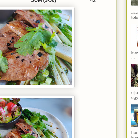
SUM (1-50)
42
azz
től
köv
...
elj
egy
hor
kev