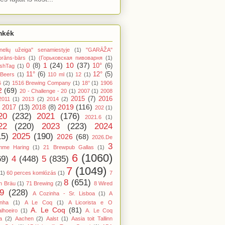
mkék
nelių užeiga" senamiestyje
(1)
"GARĀŽA"
orāns-bārs
(1)
(Горьковская пивоварня
(1)
1
(24)
10
(37)
0
(8)
10°
(6)
shTag
(1)
11°
(6)
12°
(5)
 Beers
(1)
110 ml
(1)
12
(1)
6
(2)
1516 Brewing Company
(1)
18°
(1)
1906
2
(69)
20 - Challenge - 20
(1)
2007
(1)
2008
2015
(7)
2016
2011
(1)
2013
(2)
2014
(2)
2019
(116)
2017
(13)
2018
(8)
202
(1)
20
(232)
2021
(176)
2021.6
(1)
22
(220)
2023
(223)
2024
15)
2025
(190)
2026
(68)
2026.De
3
mme Haring
(1)
21 Brewpub Gallas
(1)
6
(1060)
69)
4
(448)
5
(835)
7
(1049)
(1)
60 perces komlózás
(1)
7
8
(651)
n Bräu
(1)
71 Brewing
(2)
8 Wired
9
(228)
A Cozinha - Sr. Lisboa
(1)
A
inha
(1)
A Le Coq
(1)
A Licorista e O
A. Le Coq
(81)
lhoeiro
(1)
A. Le Coq
a
(2)
Aachen
(2)
Aalst
(1)
Aasia toit Tallinn