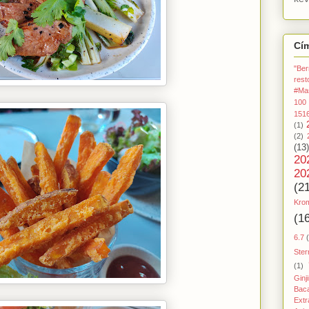
Cí
"Ber
rest
#Ma
100
151
(1)
(2)
(13)
20
20
(2
Kro
(1
6.7
Ster
(1)
Ginj
Baca
Extr