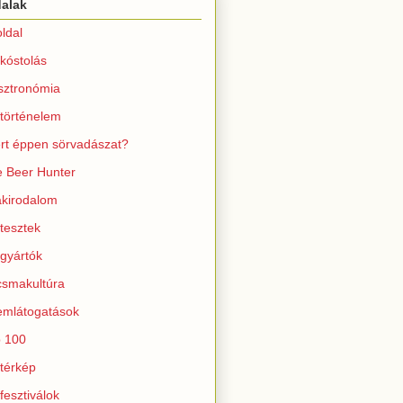
dalak
ldal
kóstolás
sztronómia
történelem
rt éppen sörvadászat?
 Beer Hunter
kirodalom
tesztek
gyártók
smakultúra
mlátogatások
 100
térkép
fesztiválok