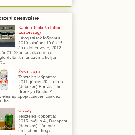
pszerű bejegyzések
Kapten Tenkeš (Tallinn,
Észtország)
Látogatások időpontjai:
2010. október 10 és 16.
és október vége, 2012.
uár 21. Számos alkalommal
fordultunk már ezen a helyen,
t...
Żywiec újra...
Tesztelés időpontja:
2011. június 20., Tallinn
(dobozos) Forrás: The
Brooklyn Nester A
ztelés apropóját csupán csak az
a, ho...
Ciucaş
Tesztelés időpontja:
2015. május 4., Budapest
(dobozos) Tán már
említettem, hogy