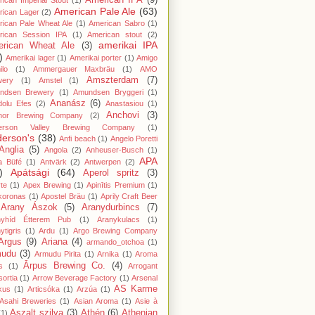
American IPA
(9)
ican Imperial Stout
(1)
American Pale Ale
(63)
rican Lager
(2)
ican Pale Wheat Ale
(1)
American Sabro
(1)
rican Session IPA
(1)
American stout
(2)
amerikai IPA
rican Wheat Ale
(3)
)
Amerikai lager
(1)
Amerikai porter
(1)
Amigo
lo
(1)
Ammergauer Maxbräu
(1)
AMO
Amszterdam
(7)
wery
(1)
Amstel
(1)
ndsen Brewery
(1)
Amundsen Bryggeri
(1)
Ananász
(6)
dolu Efes
(2)
Anastasiou
(1)
Anchovi
(3)
hor Brewing Company
(2)
erson Valley Brewing Company
(1)
erson's
(38)
Anfi beach
(1)
Angelo Poretti
Anglia
(5)
Angola
(2)
Anheuser-Busch
(1)
APA
a Büfé
(1)
Antvärk
(2)
Antwerpen
(2)
)
Apátsági
(64)
Aperol spritz
(3)
te
(1)
Apex Brewing
(1)
Apinītis Premium
(1)
koronas
(1)
Apostel Bräu
(1)
Aprily Craft Beer
Arany Ászok
(5)
Aranydurbincs
(7)
nyhíd Étterem Pub
(1)
Aranykulacs
(1)
ytigris
(1)
Ardu
(1)
Argo Brewing Company
Argus
(9)
Ariana
(4)
armando_otchoa
(1)
mudu
(3)
Armudu Pirita
(1)
Arnika
(1)
Aroma
Ārpus Brewing Co.
(4)
s
(1)
Arrogant
ortia
(1)
Arrow Beverage Factory
(1)
Arsenal
AS Karme
kus
(1)
Articsóka
(1)
Arzúa
(1)
Asahi Breweries
(1)
Asian Aroma
(1)
Asie à
Aszalt szilva
(3)
Athén
(6)
Athenian
(1)