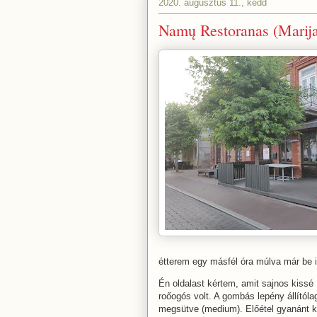
2020. augusztus 11., kedd
Namų Restoranas (Marija
étterem egy másfél óra múlva már be is
Én oldalast kértem, amit sajnos kissé
roőogós volt. A gombás lepény állítól
megsütve (medium). Előétel gyanánt kér