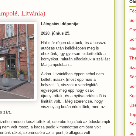
Ol
mpolé, Litvánia)
Főo
Sör
Látogatás időpontja:
Ga
2020. június 25.
Sör
Hát már régen utaztunk, és a hosszú
autózás után kellőképpen meg is
Mié
éheztünk, így gyorsan felderítettük a
The
környéket, miután elfoglaltuk a szállást
Marijampoléban...
Sza
Akkor Litvániában éppen sehol nem
Sör
kellett maszk (most épp más a
helyzet...), viszont a vendéglátó
Sör
egységek még épp hogy csak
Koc
újranyitottak, és a nyitvatartási idő is
limitált volt... Még szerencse, hogy
Üze
viszonylag korán érkeztünk, mert az
 zárt...
Top
 ízetlen módon készítettek el, cserébe legalább az édeskrumpli
Sör
ag nem volt rossz, a kacsa pedig kimondottan omlósra volt
tünk rákot, szerencsére az is pont jó állagúra volt
Sör