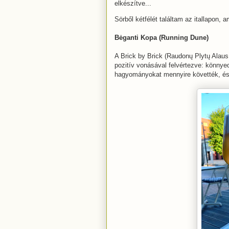
elkészítve...
Sörből kétfélét találtam az itallapon, a
Bėganti Kopa (Running Dune)
A Brick by Brick (Raudonų Plytų Alaus
pozitív vonásával felvértezve: könnye
hagyományokat mennyire követték, és 