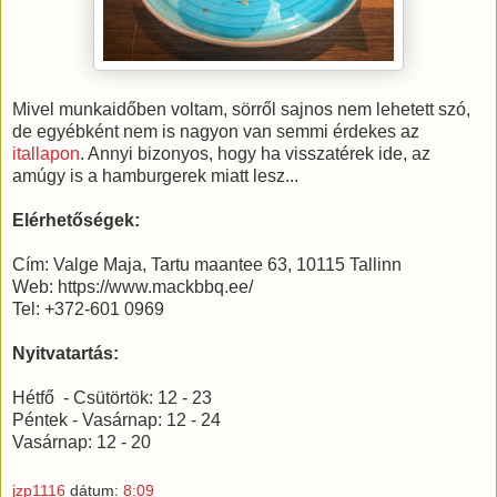
Mivel munkaidőben voltam, sörről sajnos nem lehetett szó,
de egyébként nem is nagyon van semmi érdekes az
itallapon
. Annyi bizonyos, hogy ha visszatérek ide, az
amúgy is a hamburgerek miatt lesz...
Elérhetőségek:
Cím: Valge Maja, Tartu maantee 63, 10115 Tallinn
Web: https://www.mackbbq.ee/
Tel: +372-601 0969
Nyitvatartás:
Hétfő - Csütörtök: 12 - 23
Péntek - Vasárnap: 12 - 24
Vasárnap: 12 - 20
jzp1116
dátum:
8:09