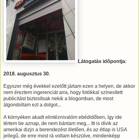
Látogatás időpontja:
2018. augusztus 30.
Egyszer még évekkel ezelőtt jártam ezen a helyen, de akkor
nem éreztem ingerenciát arra, hogy fotókkal színesített
publicitást biztosítsak nekik a blogomban, de most
átgondoltam ezt a dolgot...
A környéken akadt elintéznivalóm ebédidőben, így ide
tértem be aznap, de nem bántam meg... Itt is dívik az
amerikai dizjn a berendezést illetően, és az étlap is USA
jellegű, de erre most rá voltam készülve, mindenképp