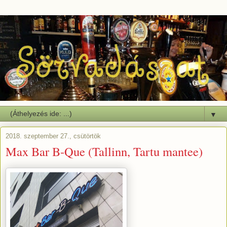
▼
2018. szeptember 27., csütörtök
Max Bar B-Que (Tallinn, Tartu mantee)