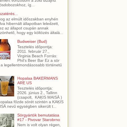
amiért vonzódom a zöld dizájnú
ösdobozokhoz, íg...
szatérés...
log az elmúlt időszakban enyhén
lva hibernált állapotban leledzett,
ez az állapot csupán annak
zönhető, hogy egy költözés általá...
Budweiser (Bud)
Tesztelés időpontja:
2011. február 27.,
Virginia Beach Forrás:
Phil's Beer Bar Ez a sör
 a legellentmondásosabb történetű
Hopalaa BAKERMANS
ARE US
Tesztelés időpontja:
2026. június 2., Tallinn
(csapolt, KAĶIS MAISĀ )
opalaa főzde sörét szintén a KAĶIS
SĀ nevű egységben sikerült t...
Sörgyártók bemutatása
#17 - Pivovar Starobrno
Nem is volt olyan régen,