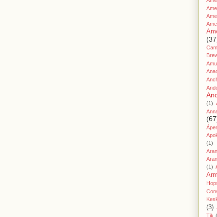
Amer
Ame
Amer
Ame
Ame
(37
Cami
Bre
Amu
Ana
Anc
And
And
(1)
Ann
(67
Áper
Apo
(1)
Ara
Aran
(1)
Ar
Hop
Cons
Kes
(3)
Tik