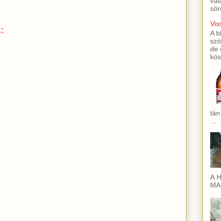
val
sör
Vis
:
A b
szó
de 
kös
tán
...
A H
MAI