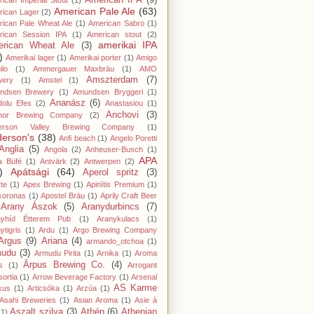
American IPA
(9)
ican Imperial Stout
(1)
American Pale Ale
(63)
rican Lager
(2)
ican Pale Wheat Ale
(1)
American Sabro
(1)
rican Session IPA
(1)
American stout
(2)
amerikai IPA
rican Wheat Ale
(3)
)
Amerikai lager
(1)
Amerikai porter
(1)
Amigo
lo
(1)
Ammergauer Maxbräu
(1)
AMO
Amszterdam
(7)
wery
(1)
Amstel
(1)
ndsen Brewery
(1)
Amundsen Bryggeri
(1)
Ananász
(6)
dolu Efes
(2)
Anastasiou
(1)
Anchovi
(3)
hor Brewing Company
(2)
erson Valley Brewing Company
(1)
erson's
(38)
Anfi beach
(1)
Angelo Poretti
Anglia
(5)
Angola
(2)
Anheuser-Busch
(1)
APA
a Büfé
(1)
Antvärk
(2)
Antwerpen
(2)
)
Apátsági
(64)
Aperol spritz
(3)
te
(1)
Apex Brewing
(1)
Apinītis Premium
(1)
koronas
(1)
Apostel Bräu
(1)
Aprily Craft Beer
Arany Ászok
(5)
Aranydurbincs
(7)
nyhíd Étterem Pub
(1)
Aranykulacs
(1)
ytigris
(1)
Ardu
(1)
Argo Brewing Company
Argus
(9)
Ariana
(4)
armando_otchoa
(1)
mudu
(3)
Armudu Pirita
(1)
Arnika
(1)
Aroma
Ārpus Brewing Co.
(4)
s
(1)
Arrogant
ortia
(1)
Arrow Beverage Factory
(1)
Arsenal
AS Karme
kus
(1)
Articsóka
(1)
Arzúa
(1)
Asahi Breweries
(1)
Asian Aroma
(1)
Asie à
Aszalt szilva
(3)
Athén
(6)
Athenian
(1)