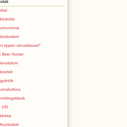
dalak
ldal
kóstolás
sztronómia
történelem
rt éppen sörvadászat?
 Beer Hunter
kirodalom
tesztek
gyártók
smakultúra
mlátogatások
 100
térkép
fesztiválok