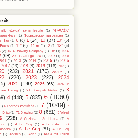
mkék
nelių užeiga" senamiestyje
(1)
"GARĀŽA"
orāns-bārs
(1)
(Горьковская пивоварня
(1)
1
(24)
10
(37)
0
(8)
10°
(6)
shTag
(1)
11°
(6)
12°
(5)
 Beers
(1)
110 ml
(1)
12
(1)
6
(2)
1516 Brewing Company
(1)
18°
(1)
1906
2
(69)
20 - Challenge - 20
(1)
2007
(1)
2008
2015
(7)
2016
2011
(1)
2013
(2)
2014
(2)
2019
(116)
2017
(13)
2018
(8)
202
(1)
20
(232)
2021
(176)
2021.6
(1)
22
(220)
2023
(223)
2024
15)
2025
(190)
2026
(68)
2026.De
3
mme Haring
(1)
21 Brewpub Gallas
(1)
6
(1060)
69)
4
(448)
5
(835)
7
(1049)
(1)
60 perces komlózás
(1)
7
8
(651)
n Bräu
(1)
71 Brewing
(2)
8 Wired
9
(228)
A Cozinha - Sr. Lisboa
(1)
A
inha
(1)
A Le Coq
(1)
A Licorista e O
A. Le Coq
(81)
lhoeiro
(1)
A. Le Coq
a
(2)
Aachen
(2)
Aalst
(1)
Aasia toit Tallinn