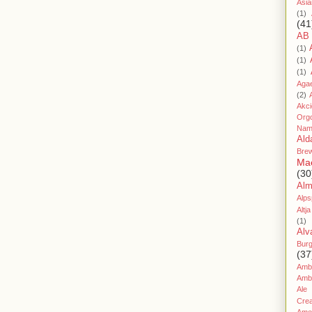
Asia
(1)
(41
AB
(1)
(1)
(1)
Aga
(2)
Akc
Org
Nam
Ald
Bre
Ma
(30
Al
Alps
Altja
(1)
Alv
Bur
(37
Amb
Amb
Ale
Cre