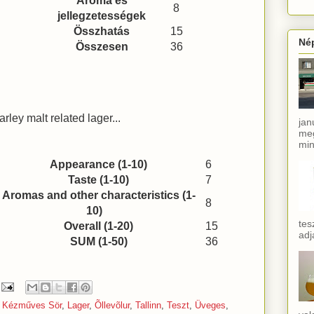
Aroma és
8
jellegzetességek
Összhatás
15
Né
Összesen
36
arley malt related lager...
jan
meg
min
Appearance (1-10)
6
Taste (1-10)
7
Aromas and other characteristics (1-
8
10)
tes
Overall (1-20)
15
adj
SUM (1-50)
36
,
Kézműves Sör
,
Lager
,
Õllevõlur
,
Tallinn
,
Teszt
,
Üveges
,