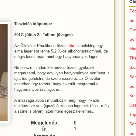
Ol
Főo
Sör
Tesztelés időpontja:
Ga
2017. július 2., Tallinn (üveges)
Sör
Az Õllevõlur Pruulikoda főzde
söre
elméletileg egy
Mié
sima lager sör lenne 5,2 %-os alkoholtartalommal, de
mégis kicsit más, mint egy hagyományos lager...
The
Sza
No persze minden kézműves főzde igyekszik
megmutatni, hogy egy ilyen hagyományos sörtípust is
Sör
újra tud gondolni, de szerencsére ez az Õllevõlur
esetében úgy történt, hogy sikerült megtartani a
Sör
hagyományos ízvilágot is...
Koc
A mássága abban mutatkozik meg, hogy inkább
Üze
malátás íze van (igazából Vienna lagernek tűnik, még
a színe is olyan), szerintem egész kellemes...
Top
Megjelenés
6
Sör
Íz
7
Sör