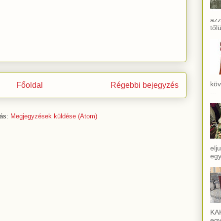
azz
től
köv
Főoldal
Régebbi bejegyzés
...
zás:
Megjegyzések küldése (Atom)
elj
egy
KAĶ
egy