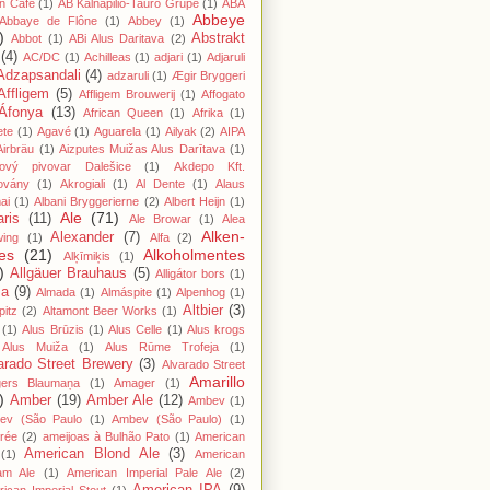
n Cafe
(1)
AB Kalnapilio-Tauro Grupė
(1)
ABA
Abbeye
Abbaye de Flône
(1)
Abbey
(1)
)
Abstrakt
Abbot
(1)
ABi Alus Daritava
(2)
(4)
AC/DC
(1)
Achilleas
(1)
adjari
(1)
Adjaruli
Adzapsandali
(4)
adzaruli
(1)
Ægir Bryggeri
Affligem
(5)
Affligem Brouwerij
(1)
Affogato
Áfonya
(13)
African Queen
(1)
Afrika
(1)
ete
(1)
Agavé
(1)
Aguarela
(1)
Ailyak
(2)
AIPA
Airbräu
(1)
Aizputes Muižas Alus Darītava
(1)
iový pivovar Dalešice
(1)
Akdepo Kft.
ovány
(1)
Akrogiali
(1)
Al Dente
(1)
Alaus
ai
(1)
Albani Bryggerierne
(2)
Albert Heijn
(1)
Ale
(71)
aris
(11)
Ale Browar
(1)
Alea
Alken-
Alexander
(7)
wing
(1)
Alfa
(2)
es
(21)
Alkoholmentes
Alķīmiķis
(1)
)
Allgäuer Brauhaus
(5)
Alligátor bors
(1)
ma
(9)
Almada
(1)
Almáspite
(1)
Alpenhog
(1)
Altbier
(3)
pitz
(2)
Altamont Beer Works
(1)
(1)
Alus Brūzis
(1)
Alus Celle
(1)
Alus krogs
Alus Muiža
(1)
Alus Rūme Trofeja
(1)
arado Street Brewery
(3)
Alvarado Street
Amarillo
gers Blaumaņa
(1)
Amager
(1)
)
Amber
(19)
Amber Ale
(12)
Ambev
(1)
ev (São Paulo
(1)
Ambev (São Paulo)
(1)
rée
(2)
ameijoas à Bulhão Pato
(1)
American
American Blond Ale
(3)
(1)
American
am Ale
(1)
American Imperial Pale Ale
(2)