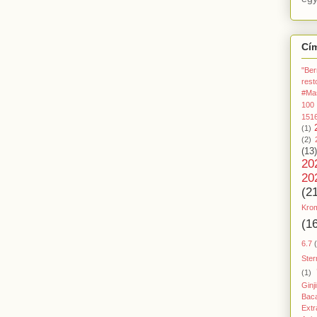
Cí
"Ber
rest
#Ma
100
151
(1)
(2)
(13)
20
20
(2
Kro
(1
6.7
Ster
(1)
Ginj
Baca
Extr