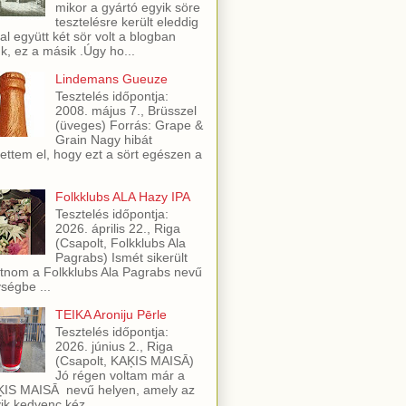
mikor a gyártó egyik söre
tesztelésre került eleddig
al együtt két sör volt a blogban
ük, ez a másik .Úgy ho...
Lindemans Gueuze
Tesztelés időpontja:
2008. május 7., Brüsszel
(üveges) Forrás: Grape &
Grain Nagy hibát
ettem el, hogy ezt a sört egészen a
Folkklubs ALA Hazy IPA
Tesztelés időpontja:
2026. április 22., Riga
(Csapolt, Folkklubs Ala
Pagrabs) Ismét sikerült
utnom a Folkklubs Ala Pagrabs nevű
ségbe ...
TEIKA Aroniju Pērle
Tesztelés időpontja:
2026. június 2., Riga
(Csapolt, KAĶIS MAISĀ)
Jó régen voltam már a
IS MAISĀ nevű helyen, amely az
ik kedvenc kéz...