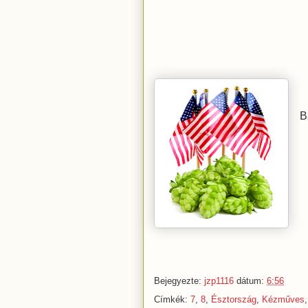
B
Bejegyezte:
jzp1116
dátum:
6:56
Címkék:
7
,
8
,
Észtország
,
Kézműves