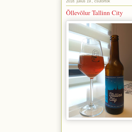
2018. július 19., csütörtök
Õllevõlur Tallinn City