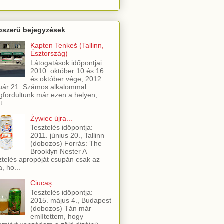
pszerű bejegyzések
Kapten Tenkeš (Tallinn,
Észtország)
Látogatások időpontjai:
2010. október 10 és 16.
és október vége, 2012.
uár 21. Számos alkalommal
fordultunk már ezen a helyen,
t...
Żywiec újra...
Tesztelés időpontja:
2011. június 20., Tallinn
(dobozos) Forrás: The
Brooklyn Nester A
ztelés apropóját csupán csak az
a, ho...
Ciucaş
Tesztelés időpontja:
2015. május 4., Budapest
(dobozos) Tán már
említettem, hogy