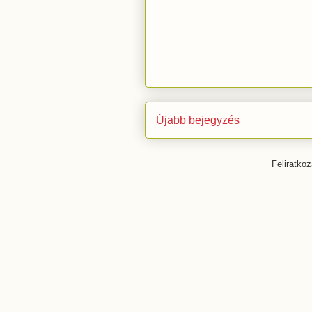
Újabb bejegyzés
Feliratko