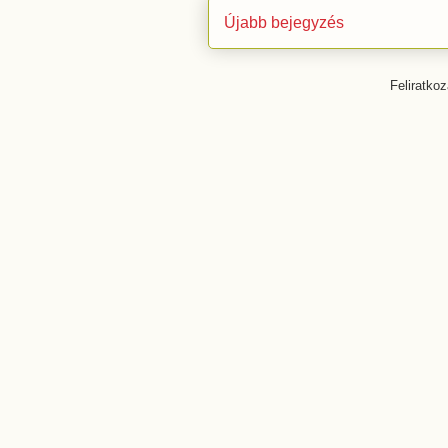
Újabb bejegyzés
Feliratko