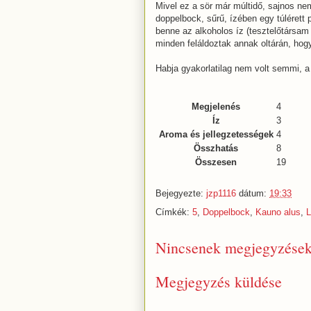
Mivel ez a sör már múltidő, sajnos nem
doppelbock, sűrű, ízében egy túlérett
benne az alkoholos íz (tesztelőtársam
minden feláldoztak annak oltárán, hogy
Habja gyakorlatilag nem volt semmi, a 
Megjelenés
4
Íz
3
Aroma és jellegzetességek
4
Összhatás
8
Összesen
19
Bejegyezte:
jzp1116
dátum:
19:33
Címkék:
5
,
Doppelbock
,
Kauno alus
,
L
Nincsenek megjegyzések
Megjegyzés küldése