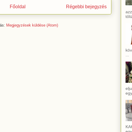
Főoldal
Régebbi bejegyzés
azz
től
zás:
Megjegyzések küldése (Atom)
köv
...
elj
egy
KAĶ
egy