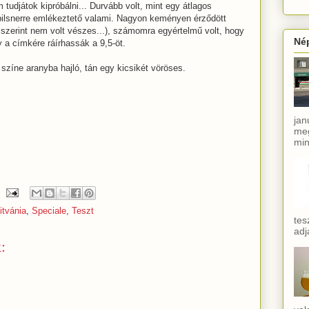
 tudjátok kipróbálni... Durvább volt, mint egy átlagos
 pilsnerre emlékeztető valami. Nagyon keményen érződött
 szerint nem volt vészes...), számomra egyértelmű volt, hogy
Né
 a címkére ráírhassák a 9,5-öt.
színe aranyba hajló, tán egy kicsikét vöröses.
jan
meg
min
itvánia
,
Speciale
,
Teszt
tes
adj
: