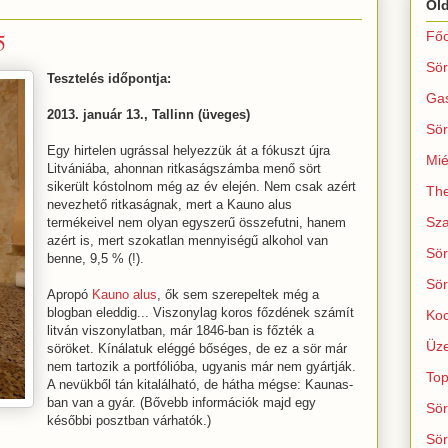
Ol
5
Főo
Sör
Tesztelés időpontja:
Ga
2013. január 13., Tallinn (üveges)
Sör
Egy hirtelen ugrással helyezzük át a fókuszt újra
Mié
Litvániába, ahonnan ritkaságszámba menő sört
sikerült kóstolnom még az év elején. Nem csak azért
The
nevezhető ritkaságnak, mert a Kauno alus
Sza
termékeivel nem olyan egyszerű összefutni, hanem
azért is, mert szokatlan mennyiségű alkohol van
Sör
benne, 9,5 % (!).
Sör
Apropó
Kauno alus
, ők sem szerepeltek még a
blogban eleddig... Viszonylag koros főzdének számít
Koc
litván viszonylatban, már 1846-ban is főzték a
Üze
söröket. Kínálatuk eléggé bőséges, de ez a sör már
nem tartozik a portfólióba, ugyanis már nem gyártják.
Top
A nevükből tán kitalálható, de hátha mégse: Kaunas-
ban van a gyár. (Bővebb információk majd egy
Sör
későbbi posztban várhatók.)
Sör