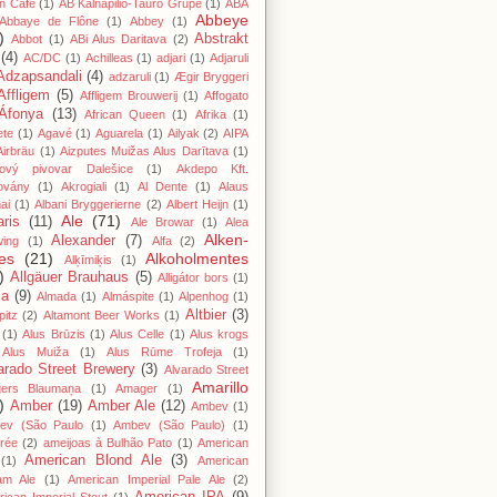
n Cafe
(1)
AB Kalnapilio-Tauro Grupė
(1)
ABA
Abbeye
Abbaye de Flône
(1)
Abbey
(1)
)
Abstrakt
Abbot
(1)
ABi Alus Daritava
(2)
(4)
AC/DC
(1)
Achilleas
(1)
adjari
(1)
Adjaruli
Adzapsandali
(4)
adzaruli
(1)
Ægir Bryggeri
Affligem
(5)
Affligem Brouwerij
(1)
Affogato
Áfonya
(13)
African Queen
(1)
Afrika
(1)
ete
(1)
Agavé
(1)
Aguarela
(1)
Ailyak
(2)
AIPA
Airbräu
(1)
Aizputes Muižas Alus Darītava
(1)
iový pivovar Dalešice
(1)
Akdepo Kft.
ovány
(1)
Akrogiali
(1)
Al Dente
(1)
Alaus
ai
(1)
Albani Bryggerierne
(2)
Albert Heijn
(1)
Ale
(71)
aris
(11)
Ale Browar
(1)
Alea
Alken-
Alexander
(7)
wing
(1)
Alfa
(2)
es
(21)
Alkoholmentes
Alķīmiķis
(1)
)
Allgäuer Brauhaus
(5)
Alligátor bors
(1)
ma
(9)
Almada
(1)
Almáspite
(1)
Alpenhog
(1)
Altbier
(3)
pitz
(2)
Altamont Beer Works
(1)
(1)
Alus Brūzis
(1)
Alus Celle
(1)
Alus krogs
Alus Muiža
(1)
Alus Rūme Trofeja
(1)
arado Street Brewery
(3)
Alvarado Street
Amarillo
gers Blaumaņa
(1)
Amager
(1)
)
Amber
(19)
Amber Ale
(12)
Ambev
(1)
ev (São Paulo
(1)
Ambev (São Paulo)
(1)
rée
(2)
ameijoas à Bulhão Pato
(1)
American
American Blond Ale
(3)
(1)
American
am Ale
(1)
American Imperial Pale Ale
(2)