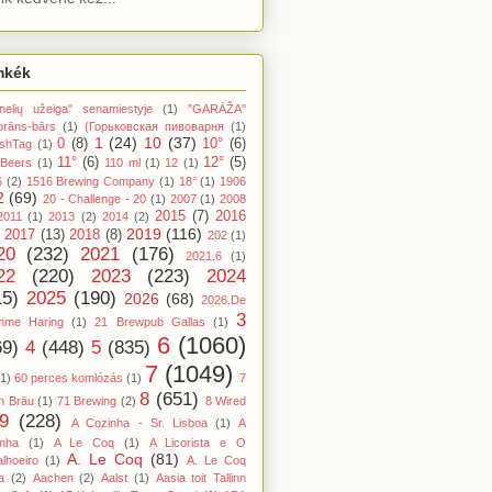
mkék
nelių užeiga" senamiestyje
(1)
"GARĀŽA"
orāns-bārs
(1)
(Горьковская пивоварня
(1)
1
(24)
10
(37)
0
(8)
10°
(6)
shTag
(1)
11°
(6)
12°
(5)
 Beers
(1)
110 ml
(1)
12
(1)
6
(2)
1516 Brewing Company
(1)
18°
(1)
1906
2
(69)
20 - Challenge - 20
(1)
2007
(1)
2008
2015
(7)
2016
2011
(1)
2013
(2)
2014
(2)
2019
(116)
2017
(13)
2018
(8)
202
(1)
20
(232)
2021
(176)
2021.6
(1)
22
(220)
2023
(223)
2024
15)
2025
(190)
2026
(68)
2026.De
3
mme Haring
(1)
21 Brewpub Gallas
(1)
6
(1060)
69)
4
(448)
5
(835)
7
(1049)
(1)
60 perces komlózás
(1)
7
8
(651)
n Bräu
(1)
71 Brewing
(2)
8 Wired
9
(228)
A Cozinha - Sr. Lisboa
(1)
A
inha
(1)
A Le Coq
(1)
A Licorista e O
A. Le Coq
(81)
lhoeiro
(1)
A. Le Coq
a
(2)
Aachen
(2)
Aalst
(1)
Aasia toit Tallinn