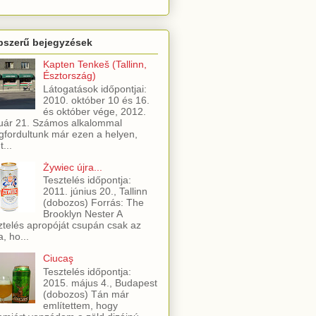
pszerű bejegyzések
Kapten Tenkeš (Tallinn,
Észtország)
Látogatások időpontjai:
2010. október 10 és 16.
és október vége, 2012.
uár 21. Számos alkalommal
fordultunk már ezen a helyen,
t...
Żywiec újra...
Tesztelés időpontja:
2011. június 20., Tallinn
(dobozos) Forrás: The
Brooklyn Nester A
ztelés apropóját csupán csak az
a, ho...
Ciucaş
Tesztelés időpontja:
2015. május 4., Budapest
(dobozos) Tán már
említettem, hogy