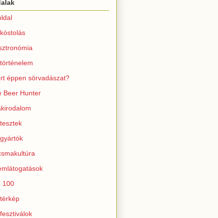
dalak
ldal
kóstolás
sztronómia
történelem
rt éppen sörvadászat?
 Beer Hunter
kirodalom
tesztek
gyártók
smakultúra
mlátogatások
 100
térkép
fesztiválok