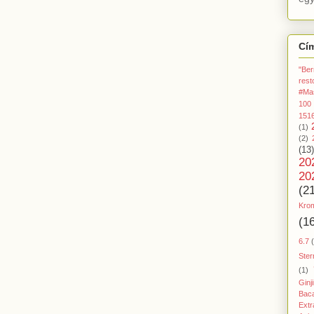
Cí
"Ber
rest
#Ma
100
151
(1)
(2)
(13)
20
20
(2
Kro
(1
6.7
Ster
(1)
Ginj
Baca
Extr