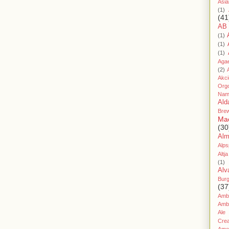
Asia
(1)
(41
AB
(1)
(1)
(1)
Aga
(2)
Akc
Org
Nam
Ald
Bre
Ma
(30
Al
Alps
Altja
(1)
Alv
Bur
(37
Amb
Amb
Ale
Cre