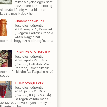
mikor a gyártó egyik söre
tesztelésre került eleddig
al együtt két sör volt a blogban
ük, ez a másik .Úgy ho...
Lindemans Gueuze
Tesztelés időpontja:
2008. május 7., Brüsszel
(üveges) Forrás: Grape &
Grain Nagy hibát
ettem el, hogy ezt a sört egészen a
Folkklubs ALA Hazy IPA
Tesztelés időpontja:
2026. április 22., Riga
(Csapolt, Folkklubs Ala
Pagrabs) Ismét sikerült
utnom a Folkklubs Ala Pagrabs nevű
ségbe ...
TEIKA Aroniju Pērle
Tesztelés időpontja:
2026. június 2., Riga
(Csapolt, KAĶIS MAISĀ)
Jó régen voltam már a
IS MAISĀ nevű helyen, amely az
ik kedvenc kéz...