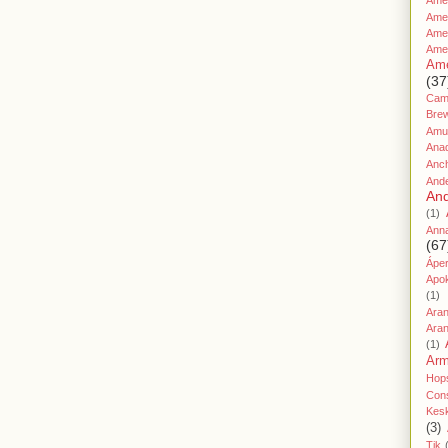
Amer
Ame
Amer
Ame
Ame
(37
Cami
Bre
Amu
Ana
Anc
And
And
(1)
Ann
(67
Áper
Apo
(1)
Ara
Aran
(1)
Ar
Hop
Cons
Kes
(3)
Tik