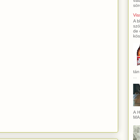
val
sör
Vis
A b
szó
de 
kös
tán
...
A H
MAI