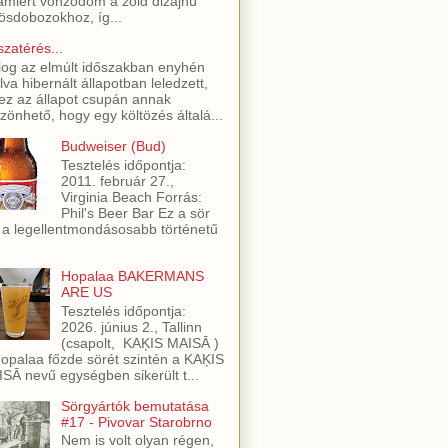
amiért vonzódom a zöld dizájnú
ösdobozokhoz, íg...
szatérés...
log az elmúlt időszakban enyhén
lva hibernált állapotban leledzett,
ez az állapot csupán annak
zönhető, hogy egy költözés általá...
Budweiser (Bud)
Tesztelés időpontja:
2011. február 27.,
Virginia Beach Forrás:
Phil's Beer Bar Ez a sör
 a legellentmondásosabb történetű
Hopalaa BAKERMANS
ARE US
Tesztelés időpontja:
2026. június 2., Tallinn
(csapolt, KAĶIS MAISĀ )
opalaa főzde sörét szintén a KAĶIS
SĀ nevű egységben sikerült t...
Sörgyártók bemutatása
#17 - Pivovar Starobrno
Nem is volt olyan régen,