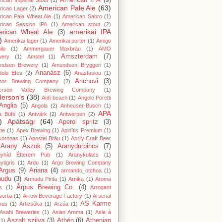
American IPA
(9)
ican Imperial Stout
(1)
American Pale Ale
(63)
rican Lager
(2)
ican Pale Wheat Ale
(1)
American Sabro
(1)
rican Session IPA
(1)
American stout
(2)
amerikai IPA
rican Wheat Ale
(3)
)
Amerikai lager
(1)
Amerikai porter
(1)
Amigo
lo
(1)
Ammergauer Maxbräu
(1)
AMO
Amszterdam
(7)
wery
(1)
Amstel
(1)
ndsen Brewery
(1)
Amundsen Bryggeri
(1)
Ananász
(6)
dolu Efes
(2)
Anastasiou
(1)
Anchovi
(3)
hor Brewing Company
(2)
erson Valley Brewing Company
(1)
erson's
(38)
Anfi beach
(1)
Angelo Poretti
Anglia
(5)
Angola
(2)
Anheuser-Busch
(1)
APA
a Büfé
(1)
Antvärk
(2)
Antwerpen
(2)
)
Apátsági
(64)
Aperol spritz
(3)
te
(1)
Apex Brewing
(1)
Apinītis Premium
(1)
koronas
(1)
Apostel Bräu
(1)
Aprily Craft Beer
Arany Ászok
(5)
Aranydurbincs
(7)
nyhíd Étterem Pub
(1)
Aranykulacs
(1)
ytigris
(1)
Ardu
(1)
Argo Brewing Company
Argus
(9)
Ariana
(4)
armando_otchoa
(1)
mudu
(3)
Armudu Pirita
(1)
Arnika
(1)
Aroma
Ārpus Brewing Co.
(4)
s
(1)
Arrogant
ortia
(1)
Arrow Beverage Factory
(1)
Arsenal
AS Karme
kus
(1)
Articsóka
(1)
Arzúa
(1)
Asahi Breweries
(1)
Asian Aroma
(1)
Asie à
Aszalt szilva
(3)
Athén
(6)
Athenian
(1)