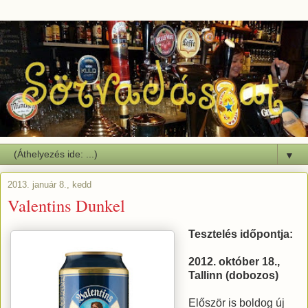
▼
2013. január 8., kedd
Valentins Dunkel
Tesztelés időpontja:
2012. október 18.,
Tallinn (dobozos)
Először is boldog új