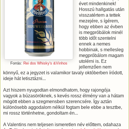
évet mindenkinek!
Hosszú hallgatás után
visszatértem a tettek
mezejére, s ígérem,
hogy ebben az évben
is megpróbálok minél
több időt szentelni
ennek a nemes
hobbinak, s mellesleg
megpróbálom magam
utolérni is. Ez
Forrás:
Rei dos Whisky's &Vinhos
jellemzően nem
könnyű, ez a jegyzet is valamikor tavaly októberben íródott,
ideje hát letisztázni...
Azt hiszem nyugodtan elmondhatom, hogy rajongója
vagyok a búzasöröknek, s kevés rossz élmény van a hátam
mögött ebben a szegmensben szerencsére. Így aztán
különösebb aggodalom nélkül fogtam bele ebbe a tesztbe,
mi rossz történhetne, gondoltam én...
A Valentins nem teljesen ismeretlen név előttem, odahaza