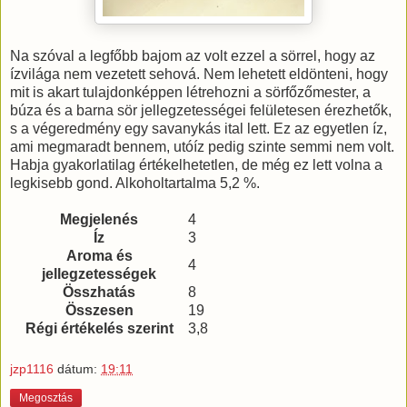
Na szóval a legfőbb bajom az volt ezzel a sörrel, hogy az
ízvilága nem vezetett sehová. Nem lehetett eldönteni, hogy
mit is akart tulajdonképpen létrehozni a sörfőzőmester, a
búza és a barna sör jellegzetességei felületesen érezhetők,
s a végeredmény egy savanykás ital lett. Ez az egyetlen íz,
ami megmaradt bennem, utóíz pedig szinte semmi nem volt.
Habja gyakorlatilag értékelhetetlen, de még ez lett volna a
legkisebb gond. Alkoholtartalma 5,2 %.
Megjelenés
4
Íz
3
Aroma és
4
jellegzetességek
Összhatás
8
Összesen
19
Régi értékelés szerint
3,8
jzp1116
dátum:
19:11
Megosztás