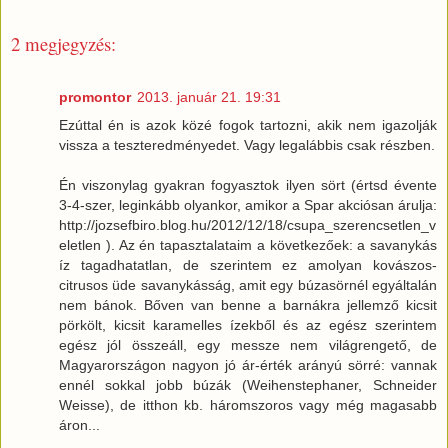
2 megjegyzés:
promontor
2013. január 21. 19:31
Ezúttal én is azok közé fogok tartozni, akik nem igazolják
vissza a teszteredményedet. Vagy legalábbis csak részben.
Én viszonylag gyakran fogyasztok ilyen sört (értsd évente
3-4-szer, leginkább olyankor, amikor a Spar akciósan árulja:
http://jozsefbiro.blog.hu/2012/12/18/csupa_szerencsetlen_v
eletlen ). Az én tapasztalataim a következőek: a savanykás
íz tagadhatatlan, de szerintem ez amolyan kovászos-
citrusos üde savanykásság, amit egy búzasörnél egyáltalán
nem bánok. Bőven van benne a barnákra jellemző kicsit
pörkölt, kicsit karamelles ízekből és az egész szerintem
egész jól összeáll, egy messze nem világrengető, de
Magyarországon nagyon jó ár-érték arányú sörré: vannak
ennél sokkal jobb búzák (Weihenstephaner, Schneider
Weisse), de itthon kb. háromszoros vagy még magasabb
áron...