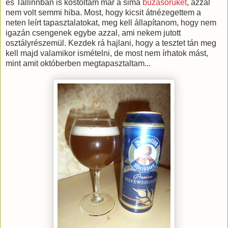
és Tallinnban is kóstoltam már a sima
búzasörüket
, azzal
nem volt semmi hiba. Most, hogy kicsit átnézegettem a
neten leírt tapasztalatokat, meg kell állapítanom, hogy nem
igazán csengenek egybe azzal, ami nekem jutott
osztályrészemül. Kezdek rá hajlani, hogy a tesztet tán meg
kell majd valamikor ismételni, de most nem írhatok mást,
mint amit októberben megtapasztaltam...