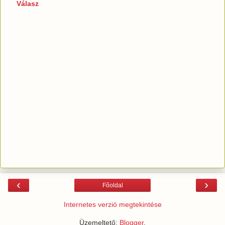
Válasz
‹
›
Főoldal
Internetes verzió megtekintése
Üzemeltető:
Blogger
.