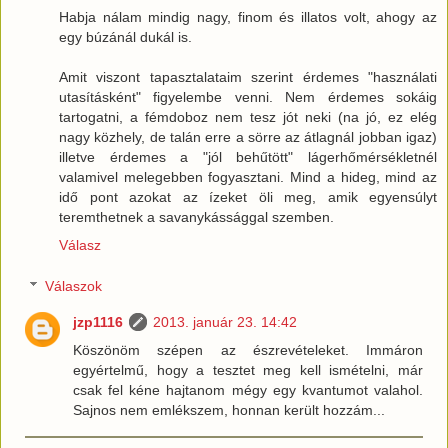
Habja nálam mindig nagy, finom és illatos volt, ahogy az
egy búzánál dukál is.
Amit viszont tapasztalataim szerint érdemes "használati
utasításként" figyelembe venni. Nem érdemes sokáig
tartogatni, a fémdoboz nem tesz jót neki (na jó, ez elég
nagy közhely, de talán erre a sörre az átlagnál jobban igaz)
illetve érdemes a "jól behűtött" lágerhőmérsékletnél
valamivel melegebben fogyasztani. Mind a hideg, mind az
idő pont azokat az ízeket öli meg, amik egyensúlyt
teremthetnek a savanykássággal szemben.
Válasz
Válaszok
jzp1116
2013. január 23. 14:42
Köszönöm szépen az észrevételeket. Immáron
egyértelmű, hogy a tesztet meg kell ismételni, már
csak fel kéne hajtanom mégy egy kvantumot valahol.
Sajnos nem emlékszem, honnan került hozzám...