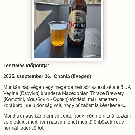
Tesztelés időpontja:
2025. szeptember 26., Chania (üveges)
Munkás nap végén egy megérdemelt sör az esti séta előtt. A
Vegina (Βεργίνα) brandet a Macedonian Thrace Brewery
(Komotini, Μακεδονία - Θράκη) főzdétől már ismertem
korábbról, de újdonság volt, hogy búzaösrt is készítenek...
Mondjuk nagy kárt nem volt érte, hogy még nem találkoztam
vele eddig, mert nem nagyon lehet megkülönbözetni egy
normál lager sörtől...