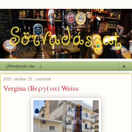
▼
2025. október 23., csütörtök
Vergina (Βεργίνα) Weiss