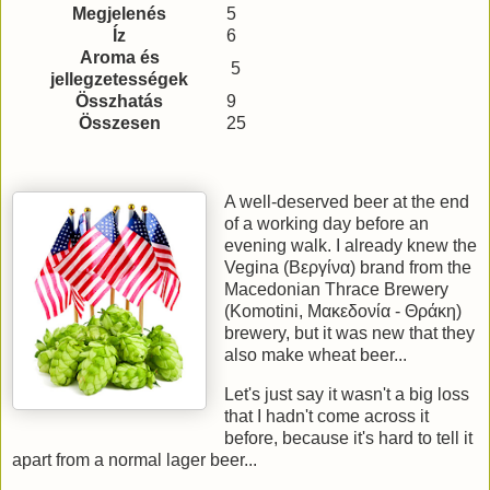
Megjelenés
5
Íz
6
Aroma és
5
jellegzetességek
Összhatás
9
Összesen
25
A well-deserved beer at the end
of a working day before an
evening walk. I already knew the
Vegina (Βεργίνα) brand from the
Macedonian Thrace Brewery
(Komotini, Μακεδονία - Θράκη)
brewery, but it was new that they
also make wheat beer...
Let's just say it wasn't a big loss
that I hadn't come across it
before, because it's hard to tell it
apart from a normal lager beer...