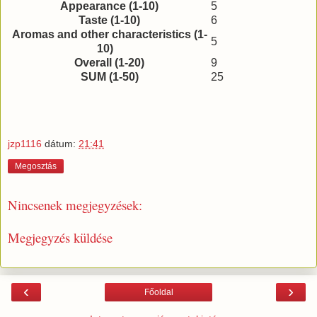
Appearance (1-10)
5
Taste (1-10)
6
Aromas and other characteristics (1-
5
10)
Overall (1-20)
9
SUM (1-50)
25
jzp1116
dátum:
21:41
Megosztás
Nincsenek megjegyzések:
Megjegyzés küldése
‹
›
Főoldal