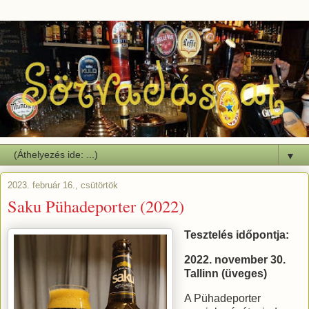
▼
2023. február 16., csütörtök
Saku Pühadeporter (2022)
Tesztelés időpontja:
2022. november 30.
Tallinn (üveges)
A Pühadeporter