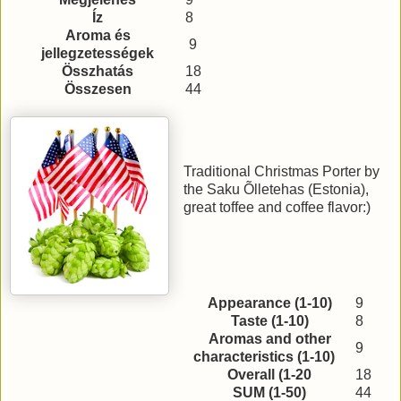
Íz
8
Aroma és
9
jellegzetességek
Összhatás
18
Összesen
44
Traditional Christmas Porter by
the Saku Õlletehas (Estonia),
great toffee and coffee flavor:)
Appearance (1-10)
9
Taste (1-10)
8
Aromas and other
9
characteristics (1-10)
Overall (1-20
18
SUM (1-50)
44