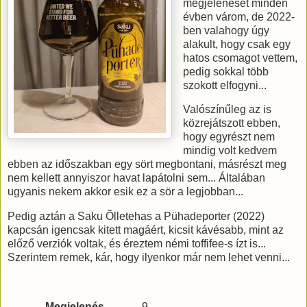
megjelenését minden
évben várom, de 2022-
ben valahogy úgy
alakult, hogy csak egy
hatos csomagot vettem,
pedig sokkal több
szokott elfogyni...
Valószínűleg az is
közrejátszott ebben,
hogy egyrészt nem
mindig volt kedvem
ebben az időszakban egy sört megbontani, másrészt meg
nem kellett annyiszor havat lapátolni sem... Általában
ugyanis nekem akkor esik ez a sör a legjobban...
Pedig aztán a Saku Õlletehas a Pühadeporter (2022)
kapcsán igencsak kitett magáért, kicsit kávésabb, mint az
előző verziók voltak, és éreztem némi toffifee-s ízt is...
Szerintem remek, kár, hogy ilyenkor már nem lehet venni...
Megjelenés
9