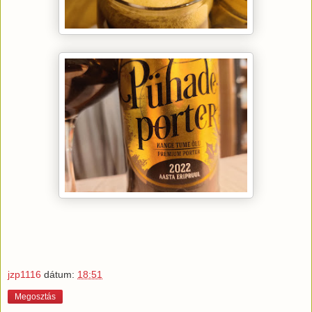
jzp1116
dátum:
18:51
Megosztás