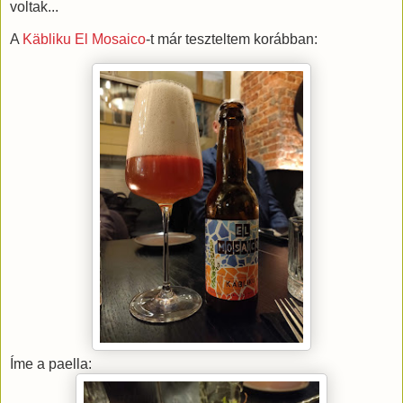
voltak...
A
Käbliku El Mosaico
-t már teszteltem korábban:
Íme a paella: