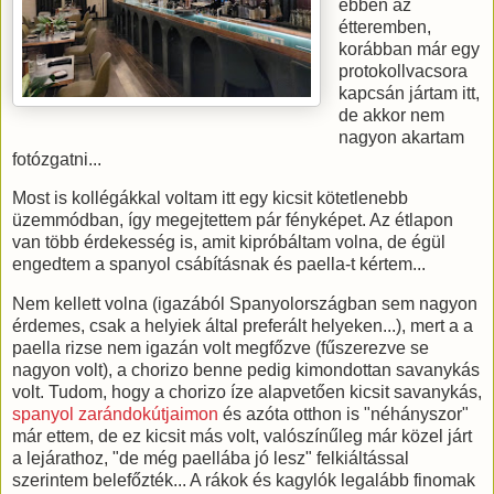
ebben az
étteremben,
korábban már egy
protokollvacsora
kapcsán jártam itt,
de akkor nem
nagyon akartam
fotózgatni...
Most is kollégákkal voltam itt egy kicsit kötetlenebb
üzemmódban, így megejtettem pár fényképet. Az étlapon
van több érdekesség is, amit kipróbáltam volna, de égül
engedtem a spanyol csábításnak és paella-t kértem...
Nem kellett volna (igazából Spanyolországban sem nagyon
érdemes, csak a helyiek által preferált helyeken...), mert a a
paella rizse nem igazán volt megfőzve (fűszerezve se
nagyon volt), a chorizo benne pedig kimondottan savanykás
volt. Tudom, hogy a chorizo íze alapvetően kicsit savanykás,
spanyol zarándokútjaimon
és azóta otthon is "néhányszor"
már ettem, de ez kicsit más volt, valószínűleg már közel járt
a lejárathoz, "de még paellába jó lesz" felkiáltással
szerintem belefőzték... A rákok és kagylók legalább finomak