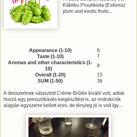
Käbliku Pruulikoda (Estonia):
plum and exotic fruits...
Appearance (1-10)
6
Taste (1-10)
7
Aromas and other characteristics (1-
8
10)
Overall (1-20)
15
SUM (1-50)
36
A desszertnek választott Crème Brûlée kiváló volt, adtak
hozzá egy presszókávés kiegészítést is, az instrukciók
alapján egyszerre kellett enni, de tényleg jó is volt így...