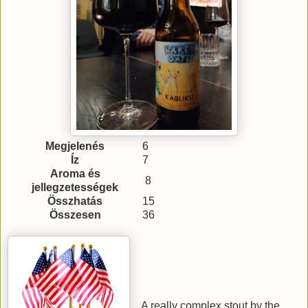
Megjelenés
6
Íz
7
Aroma és
8
jellegzetességek
Összhatás
15
Összesen
36
A really complex stout by the