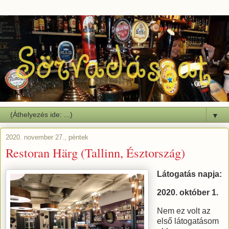
▼
2020. november 27., péntek
Restoran Härg (Tallinn, Észtország)
Látogatás napja:
2020. október 1.
Nem ez volt az
első látogatásom