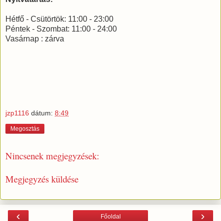
Hétfő - Csütörtök: 11:00 - 23:00
Péntek - Szombat: 11:00 - 24:00
Vasárnap : zárva
jzp1116
dátum:
8:49
Megosztás
Nincsenek megjegyzések:
Megjegyzés küldése
‹
›
Főoldal