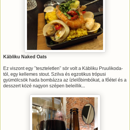
Käbliku Naked Oats
Ez viszont egy "teszteletlen" sör volt a Käbliku Pruulikoda-
tól, egy kellemes stout. Szilva és egzotikus trópusi
gyümölcsök hada bombázza az ízlelőbimbókat, a főétel és a
desszert közé nagyon szépen beleillik...