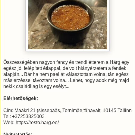
Összességében nagyon fancy és trendi étterem a Härg egy
egész jól felépített étlappal, de volt hiányérzetem a fentiek
alapján... Bár ha nem paellát választottam volna, tán egész
más érzéssel távoztam volna... Lehet, hogy adok még majd
nekik családilag is egy esélyt...
Elérhetőségek:
Cím: Maakri 21 (sissepääs, Tornimäe tänavalt, 10145 Tallinn
Tel: +37253825003
Web: https://resto.harg.ee/
Nyitvatartás: