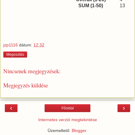
SUM (1-50)
13
jzp1116
dátum:
12:32
Megosztás
Nincsenek megjegyzések:
Megjegyzés küldése
‹
›
Főoldal
Internetes verzió megtekintése
Üzemeltető:
Blogger
.