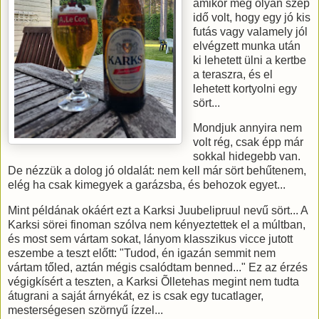
amikor még olyan szép
idő volt, hogy egy jó kis
futás vagy valamely jól
elvégzett munka után
ki lehetett ülni a kertbe
a teraszra, és el
lehetett kortyolni egy
sört...
Mondjuk annyira nem
volt rég, csak épp már
sokkal hidegebb van.
De nézzük a dolog jó oldalát: nem kell már sört behűtenem,
elég ha csak kimegyek a garázsba, és behozok egyet...
Mint példának okáért ezt a Karksi Juubelipruul nevű sört... A
Karksi sörei finoman szólva nem kényeztettek el a múltban,
és most sem vártam sokat, lányom klasszikus vicce jutott
eszembe a teszt előtt: "Tudod, én igazán semmit nem
vártam tőled, aztán mégis csalódtam benned..." Ez az érzés
végigkísért a teszten, a Karksi Õlletehas megint nem tudta
átugrani a saját árnyékát, ez is csak egy tucatlager,
mesterségesen szörnyű ízzel...