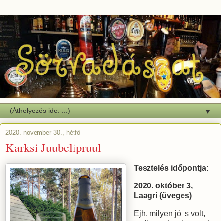
▼
2020. november 30., hétfő
Karksi Juubelipruul
Tesztelés időpontja:
2020. október 3,
Laagri (üveges)
Ejh, milyen jó is volt,