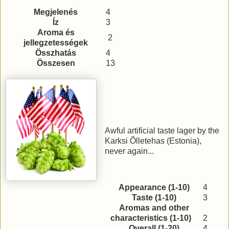
Megjelenés
4
Íz
3
Aroma és
2
jellegzetességek
Összhatás
4
Összesen
13
Awful artificial taste lager by the
Karksi Õlletehas (Estonia),
never again...
Appearance (1-10)
4
Taste (1-10)
3
Aromas and other
characteristics (1-10)
2
Overall (1-20)
4