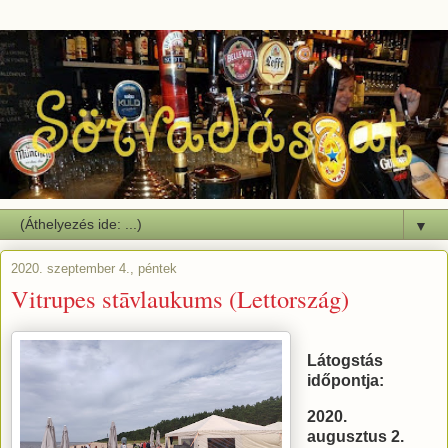
▼
2020. szeptember 4., péntek
Vitrupes stāvlaukums (Lettország)
Látogstás
időpontja:
2020.
augusztus
2.