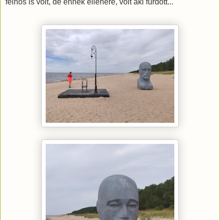
felhős is volt, de ennek ellenére, volt aki fürdött...