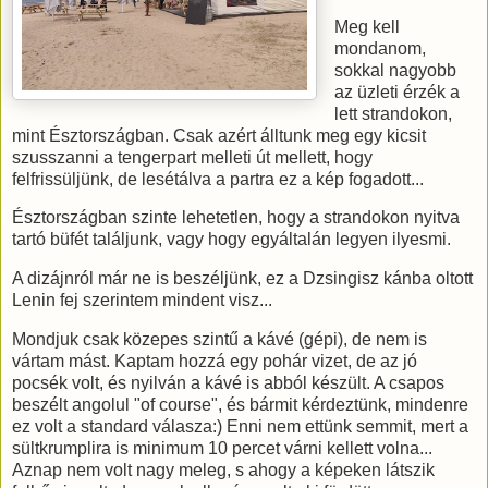
Meg kell
mondanom,
sokkal nagyobb
az üzleti érzék a
lett strandokon,
mint Észtországban. Csak azért álltunk meg egy kicsit
szusszanni a tengerpart melleti út mellett, hogy
felfrissüljünk, de lesétálva a partra ez a kép fogadott...
Észtországban szinte lehetetlen, hogy a strandokon nyitva
tartó büfét találjunk, vagy hogy egyáltalán legyen ilyesmi.
A dizájnról már ne is beszéljünk, ez a Dzsingisz kánba oltott
Lenin fej szerintem mindent visz...
Mondjuk csak közepes szintű a kávé (gépi), de nem is
vártam mást. Kaptam hozzá egy pohár vizet, de az jó
pocsék volt, és nyilván a kávé is abból készült. A csapos
beszélt angolul "of course", és bármit kérdeztünk, mindenre
ez volt a standard válasza:) Enni nem ettünk semmit, mert a
sültkrumplira is minimum 10 percet várni kellett volna...
Aznap nem volt nagy meleg, s ahogy a képeken látszik