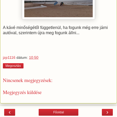
A kávé minőségétől függetlenül, ha fogunk még erre járni
autóval, szerintem újra meg fogunk állni...
jzp1116
dátum:
10:50
Megosztás
Nincsenek megjegyzések:
Megjegyzés küldése
‹
›
Főoldal