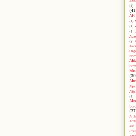
Asia
(1)
(41
AB
(1)
(1)
(1)
Aga
(2)
Akc
Org
Nam
Ald
Bre
Ma
(30
Al
Alps
Altja
(1)
Alv
Bur
(37
Amb
Amb
Ale
Cre