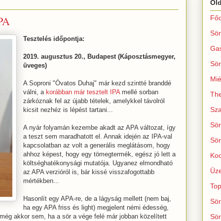
Ol
PA
Főo
Sör
Tesztelés időpontja:
Ga
2019. augusztus 20., Budapest (Káposztásmegyer,
Sör
üveges)
Mié
A Soproni "Óvatos Duhaj" már kezd szintté branddé
válni, a
korábban már tesztelt IPA
mellé sorban
The
zárkóznak fel az újabb tételek, amelykkel távolról
Sza
kicsit nezhéz is lépést tartani...
Sör
A nyár folyamán kezembe akadt az APA változat, így
a teszt sem maradhatott el. Annak idején az IPA-val
Sör
kapcsolatban az volt a generális meglátásom, hogy
ahhoz képest, hogy egy tömegtermék, egész jó lett a
Koc
költséghatékonysági mutatója. Ugyanez elmondható
Üze
az APA verzióról is, bár kissé visszafogottabb
mértékben...
Top
Hasonlít egy APA-re, de a lágyság mellett (nem baj,
Sör
ha egy APA friss és light) megjelent némi édesség,
 még akkor sem, ha a sör a vége felé már jobban közelített
Sör