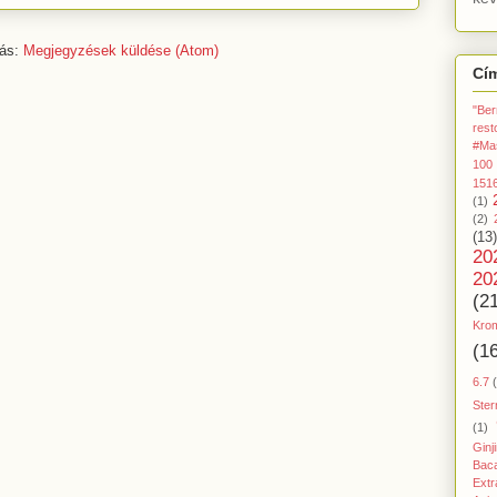
zás:
Megjegyzések küldése (Atom)
Cí
"Ber
rest
#Ma
100
151
(1)
(2)
(13)
20
20
(2
Kro
(1
6.7
Ster
(1)
Ginj
Baca
Extr