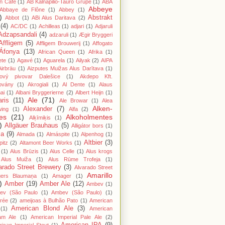
n Cafe
(1)
AB Kalnapilio-Tauro Grupė
(1)
ABA
Abbeye
Abbaye de Flône
(1)
Abbey
(1)
)
Abstrakt
Abbot
(1)
ABi Alus Daritava
(2)
(4)
AC/DC
(1)
Achilleas
(1)
adjari
(1)
Adjaruli
Adzapsandali
(4)
adzaruli
(1)
Ægir Bryggeri
Affligem
(5)
Affligem Brouwerij
(1)
Affogato
Áfonya
(13)
African Queen
(1)
Afrika
(1)
ete
(1)
Agavé
(1)
Aguarela
(1)
Ailyak
(2)
AIPA
Airbräu
(1)
Aizputes Muižas Alus Darītava
(1)
iový pivovar Dalešice
(1)
Akdepo Kft.
ovány
(1)
Akrogiali
(1)
Al Dente
(1)
Alaus
ai
(1)
Albani Bryggerierne
(2)
Albert Heijn
(1)
Ale
(71)
aris
(11)
Ale Browar
(1)
Alea
Alken-
Alexander
(7)
wing
(1)
Alfa
(2)
es
(21)
Alkoholmentes
Alķīmiķis
(1)
)
Allgäuer Brauhaus
(5)
Alligátor bors
(1)
ma
(9)
Almada
(1)
Almáspite
(1)
Alpenhog
(1)
Altbier
(3)
pitz
(2)
Altamont Beer Works
(1)
(1)
Alus Brūzis
(1)
Alus Celle
(1)
Alus krogs
Alus Muiža
(1)
Alus Rūme Trofeja
(1)
arado Street Brewery
(3)
Alvarado Street
Amarillo
gers Blaumaņa
(1)
Amager
(1)
)
Amber
(19)
Amber Ale
(12)
Ambev
(1)
ev (São Paulo
(1)
Ambev (São Paulo)
(1)
rée
(2)
ameijoas à Bulhão Pato
(1)
American
American Blond Ale
(3)
(1)
American
am Ale
(1)
American Imperial Pale Ale
(2)