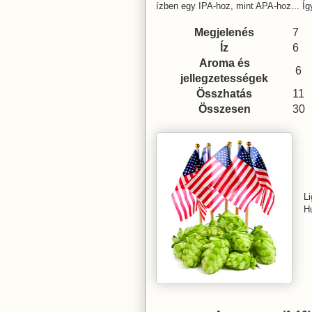
ízben egy IPA-hoz, mint APA-hoz... Íg
Megjelenés
7
Íz
6
Aroma és
6
jellegzetességek
Összhatás
11
Összesen
30
L
Hu