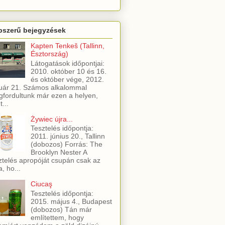
pszerű bejegyzések
Kapten Tenkeš (Tallinn,
Észtország)
Látogatások időpontjai:
2010. október 10 és 16.
és október vége, 2012.
uár 21. Számos alkalommal
fordultunk már ezen a helyen,
t...
Żywiec újra...
Tesztelés időpontja:
2011. június 20., Tallinn
(dobozos) Forrás: The
Brooklyn Nester A
ztelés apropóját csupán csak az
a, ho...
Ciucaş
Tesztelés időpontja:
2015. május 4., Budapest
(dobozos) Tán már
említettem, hogy