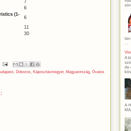
val
7
sör
6
stics (1-
6
11
30
tán
...
Vis
A b
szó
de 
kös
udapest
,
Dobozos
,
Káposztásmegyer
,
Magyarország
,
Óvatos
:
A H
MAI