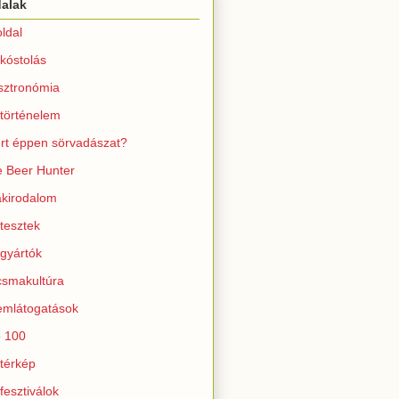
dalak
ldal
kóstolás
sztronómia
történelem
rt éppen sörvadászat?
 Beer Hunter
kirodalom
tesztek
gyártók
smakultúra
mlátogatások
 100
térkép
fesztiválok