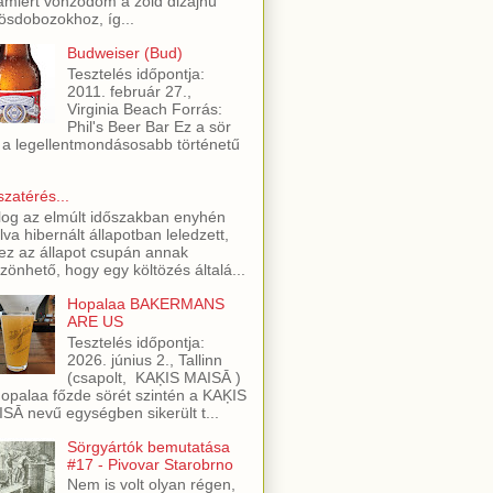
amiért vonzódom a zöld dizájnú
ösdobozokhoz, íg...
Budweiser (Bud)
Tesztelés időpontja:
2011. február 27.,
Virginia Beach Forrás:
Phil's Beer Bar Ez a sör
 a legellentmondásosabb történetű
szatérés...
log az elmúlt időszakban enyhén
lva hibernált állapotban leledzett,
ez az állapot csupán annak
zönhető, hogy egy költözés általá...
Hopalaa BAKERMANS
ARE US
Tesztelés időpontja:
2026. június 2., Tallinn
(csapolt, KAĶIS MAISĀ )
opalaa főzde sörét szintén a KAĶIS
SĀ nevű egységben sikerült t...
Sörgyártók bemutatása
#17 - Pivovar Starobrno
Nem is volt olyan régen,