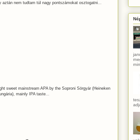
y aztán nem tudtam túl nagy pontszámokat osztogatni...
Né
jan
meg
min
ight sweet mainstream APA by the Soproni Sörgyár (Heineken
ngária), mainly IPA taste...
tes
adj