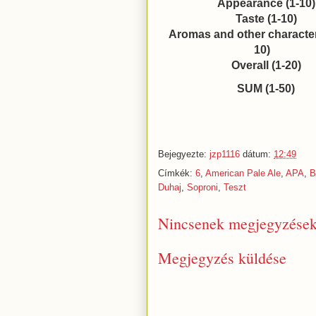
Appearance (1-10)
Taste (1-10)
Aromas and other characteri
10)
Overall (1-20)
SUM (1-50)
Bejegyezte:
jzp1116
dátum:
12:49
Címkék:
6
,
American Pale Ale
,
APA
,
B
Duhaj
,
Soproni
,
Teszt
Nincsenek megjegyzések
Megjegyzés küldése