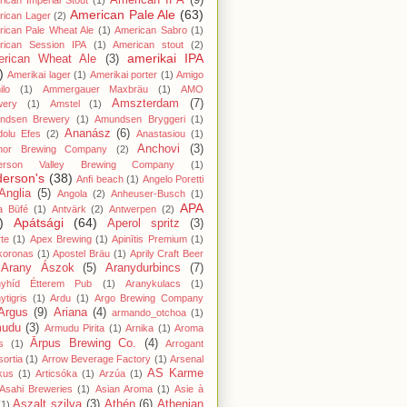
American IPA
(9)
ican Imperial Stout
(1)
American Pale Ale
(63)
rican Lager
(2)
ican Pale Wheat Ale
(1)
American Sabro
(1)
rican Session IPA
(1)
American stout
(2)
amerikai IPA
rican Wheat Ale
(3)
)
Amerikai lager
(1)
Amerikai porter
(1)
Amigo
lo
(1)
Ammergauer Maxbräu
(1)
AMO
Amszterdam
(7)
wery
(1)
Amstel
(1)
ndsen Brewery
(1)
Amundsen Bryggeri
(1)
Ananász
(6)
dolu Efes
(2)
Anastasiou
(1)
Anchovi
(3)
hor Brewing Company
(2)
erson Valley Brewing Company
(1)
erson's
(38)
Anfi beach
(1)
Angelo Poretti
Anglia
(5)
Angola
(2)
Anheuser-Busch
(1)
APA
a Büfé
(1)
Antvärk
(2)
Antwerpen
(2)
)
Apátsági
(64)
Aperol spritz
(3)
te
(1)
Apex Brewing
(1)
Apinītis Premium
(1)
koronas
(1)
Apostel Bräu
(1)
Aprily Craft Beer
Arany Ászok
(5)
Aranydurbincs
(7)
nyhíd Étterem Pub
(1)
Aranykulacs
(1)
ytigris
(1)
Ardu
(1)
Argo Brewing Company
Argus
(9)
Ariana
(4)
armando_otchoa
(1)
mudu
(3)
Armudu Pirita
(1)
Arnika
(1)
Aroma
Ārpus Brewing Co.
(4)
s
(1)
Arrogant
ortia
(1)
Arrow Beverage Factory
(1)
Arsenal
AS Karme
kus
(1)
Articsóka
(1)
Arzúa
(1)
Asahi Breweries
(1)
Asian Aroma
(1)
Asie à
Aszalt szilva
(3)
Athén
(6)
Athenian
(1)