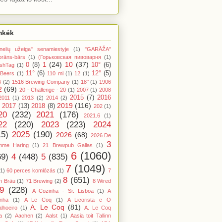
mkék
nelių užeiga" senamiestyje
(1)
"GARĀŽA"
orāns-bārs
(1)
(Горьковская пивоварня
(1)
1
(24)
10
(37)
0
(8)
10°
(6)
shTag
(1)
11°
(6)
12°
(5)
 Beers
(1)
110 ml
(1)
12
(1)
6
(2)
1516 Brewing Company
(1)
18°
(1)
1906
2
(69)
20 - Challenge - 20
(1)
2007
(1)
2008
2015
(7)
2016
2011
(1)
2013
(2)
2014
(2)
2019
(116)
2017
(13)
2018
(8)
202
(1)
20
(232)
2021
(176)
2021.6
(1)
22
(220)
2023
(223)
2024
15)
2025
(190)
2026
(68)
2026.De
3
mme Haring
(1)
21 Brewpub Gallas
(1)
6
(1060)
69)
4
(448)
5
(835)
7
(1049)
(1)
60 perces komlózás
(1)
7
8
(651)
n Bräu
(1)
71 Brewing
(2)
8 Wired
9
(228)
A Cozinha - Sr. Lisboa
(1)
A
inha
(1)
A Le Coq
(1)
A Licorista e O
A. Le Coq
(81)
lhoeiro
(1)
A. Le Coq
a
(2)
Aachen
(2)
Aalst
(1)
Aasia toit Tallinn