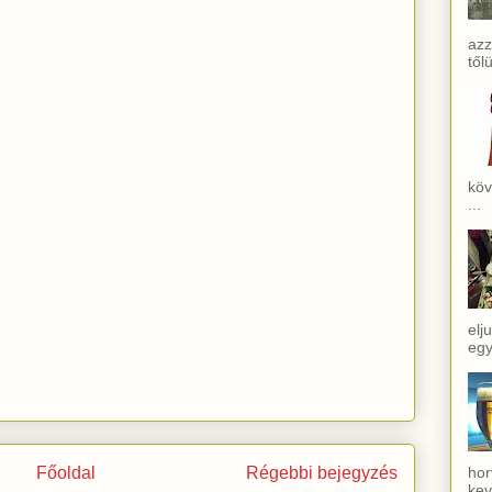
azz
től
köv
...
elj
egy
Főoldal
Régebbi bejegyzés
hor
kev