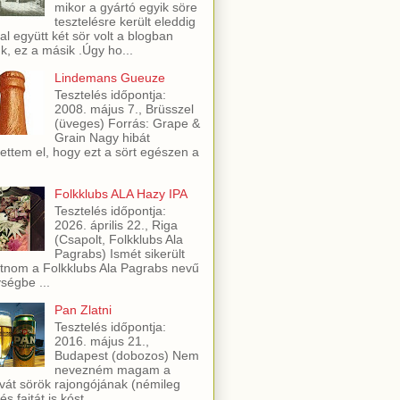
mikor a gyártó egyik söre
tesztelésre került eleddig
al együtt két sör volt a blogban
ük, ez a másik .Úgy ho...
Lindemans Gueuze
Tesztelés időpontja:
2008. május 7., Brüsszel
(üveges) Forrás: Grape &
Grain Nagy hibát
ettem el, hogy ezt a sört egészen a
Folkklubs ALA Hazy IPA
Tesztelés időpontja:
2026. április 22., Riga
(Csapolt, Folkklubs Ala
Pagrabs) Ismét sikerült
utnom a Folkklubs Ala Pagrabs nevű
ségbe ...
Pan Zlatni
Tesztelés időpontja:
2016. május 21.,
Budapest (dobozos) Nem
nevezném magam a
vát sörök rajongójának (némileg
és fajtát is kóst...