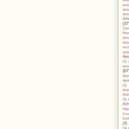
Amer
Ame
Amer
Ame
Ame
(37
Cami
Bre
Amu
Ana
Anc
And
And
(1)
Ann
(67
Áper
Apo
(1)
Ara
Aran
(1)
Ar
Hop
Cons
Kes
(3)
Tik