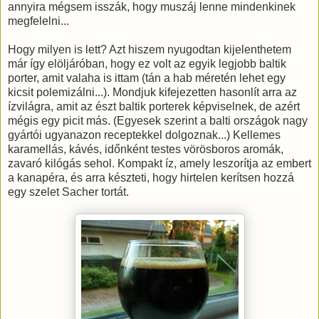
annyira mégsem isszák, hogy muszáj lenne mindenkinek
megfelelni...
Hogy milyen is lett? Azt hiszem nyugodtan kijelenthetem
már így elöljáróban, hogy ez volt az egyik legjobb baltik
porter, amit valaha is ittam (tán a hab méretén lehet egy
kicsit polemizálni...). Mondjuk kifejezetten hasonlít arra az
ízvilágra, amit az észt baltik porterek képviselnek, de azért
mégis egy picit más. (Egyesek szerint a balti országok nagy
gyártói ugyanazon receptekkel dolgoznak...) Kellemes
karamellás, kávés, időnként testes vörösboros aromák,
zavaró kilógás sehol. Kompakt íz, amely leszorítja az embert
a kanapéra, és arra készteti, hogy hirtelen kerítsen hozzá
egy szelet Sacher tortát.