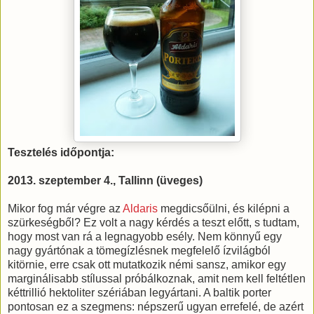
Tesztelés időpontja:
2013. szeptember 4., Tallinn (üveges)
Mikor fog már végre az
Aldaris
megdicsőülni, és kilépni a
szürkeségből? Ez volt a nagy kérdés a teszt előtt, s tudtam,
hogy most van rá a legnagyobb esély. Nem könnyű egy
nagy gyártónak a tömegízlésnek megfelelő ízvilágból
kitörnie, erre csak ott mutatkozik némi sansz, amikor egy
marginálisabb stílussal próbálkoznak, amit nem kell feltétlen
kéttrillió hektoliter szériában legyártani. A baltik porter
pontosan ez a szegmens: népszerű ugyan errefelé, de azért