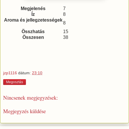
Megjelenés
7
Íz
8
Aroma és jellegzetességek
8
Összhatás
15
Összesen
38
jzp1116
dátum:
23:10
Megosztás
Nincsenek megjegyzések:
Megjegyzés küldése