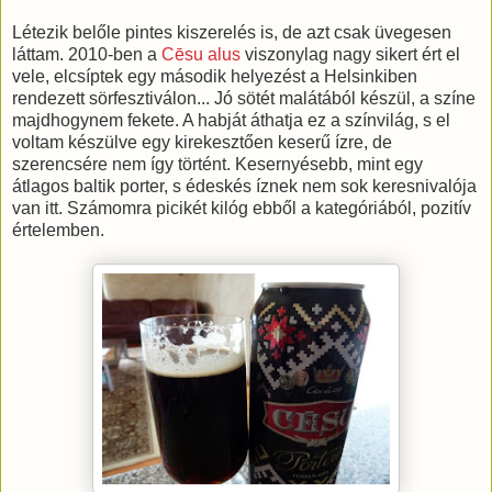
Létezik belőle pintes kiszerelés is, de azt csak üvegesen
láttam. 2010-ben a
Cēsu alus
viszonylag nagy sikert ért el
vele, elcsíptek egy második helyezést a Helsinkiben
rendezett sörfesztiválon... Jó sötét malátából készül, a színe
majdhogynem fekete. A habját áthatja ez a színvilág, s el
voltam készülve egy kirekesztően keserű ízre, de
szerencsére nem így történt. Kesernyésebb, mint egy
átlagos baltik porter, s édeskés íznek nem sok keresnivalója
van itt. Számomra picikét kilóg ebből a kategóriából, pozitív
értelemben.