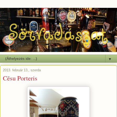
▼
2013. február 13., szerda
Cēsu Porteris