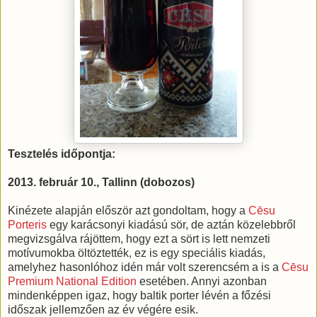
Tesztelés időpontja:
2013. február 10., Tallinn (dobozos)
Kinézete alapján először azt gondoltam, hogy a
Cēsu
Porteris
egy karácsonyi kiadású sör, de aztán közelebbről
megvizsgálva rájöttem, hogy ezt a sört is lett nemzeti
motívumokba öltöztették, ez is egy speciális kiadás,
amelyhez hasonlóhoz idén már volt szerencsém a is a
Cēsu
Premium National Edition
esetében. Annyi azonban
mindenképpen igaz, hogy baltik porter lévén a főzési
időszak jellemzően az év végére esik.