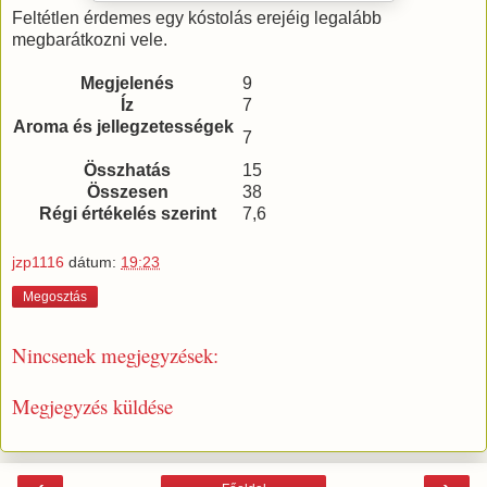
Feltétlen érdemes egy kóstolás erejéig legalább
megbarátkozni vele.
Megjelenés
9
Íz
7
Aroma és jellegzetességek
7
Összhatás
15
Összesen
38
Régi értékelés szerint
7,6
jzp1116
dátum:
19:23
Megosztás
Nincsenek megjegyzések:
Megjegyzés küldése