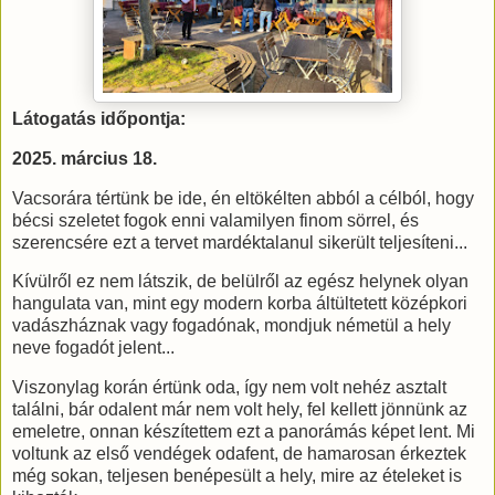
Látogatás időpontja:
2025. március 18.
Vacsorára tértünk be ide, én eltökélten abból a célból, hogy
bécsi szeletet fogok enni valamilyen finom sörrel, és
szerencsére ezt a tervet mardéktalanul sikerült teljesíteni...
Kívülről ez nem látszik, de belülről az egész helynek olyan
hangulata van, mint egy modern korba áltültetett középkori
vadászháznak vagy fogadónak, mondjuk németül a hely
neve fogadót jelent...
Viszonylag korán értünk oda, így nem volt nehéz asztalt
találni, bár odalent már nem volt hely, fel kellett jönnünk az
emeletre, onnan készítettem ezt a panorámás képet lent. Mi
voltunk az első vendégek odafent, de hamarosan érkeztek
még sokan, teljesen benépesült a hely, mire az ételeket is