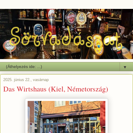
▼
2025. június 22., vasárnap
Das Wirtshaus (Kiel, Németország)