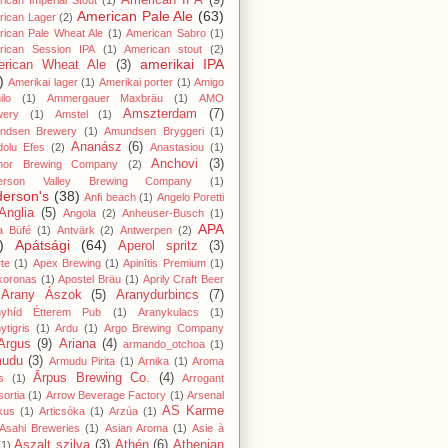
American IPA
(9)
ican Imperial Stout
(1)
American Pale Ale
(63)
rican Lager
(2)
ican Pale Wheat Ale
(1)
American Sabro
(1)
rican Session IPA
(1)
American stout
(2)
amerikai IPA
rican Wheat Ale
(3)
)
Amerikai lager
(1)
Amerikai porter
(1)
Amigo
lo
(1)
Ammergauer Maxbräu
(1)
AMO
Amszterdam
(7)
wery
(1)
Amstel
(1)
ndsen Brewery
(1)
Amundsen Bryggeri
(1)
Ananász
(6)
dolu Efes
(2)
Anastasiou
(1)
Anchovi
(3)
hor Brewing Company
(2)
erson Valley Brewing Company
(1)
erson's
(38)
Anfi beach
(1)
Angelo Poretti
Anglia
(5)
Angola
(2)
Anheuser-Busch
(1)
APA
a Büfé
(1)
Antvärk
(2)
Antwerpen
(2)
)
Apátsági
(64)
Aperol spritz
(3)
te
(1)
Apex Brewing
(1)
Apinītis Premium
(1)
koronas
(1)
Apostel Bräu
(1)
Aprily Craft Beer
Arany Ászok
(5)
Aranydurbincs
(7)
nyhíd Étterem Pub
(1)
Aranykulacs
(1)
ytigris
(1)
Ardu
(1)
Argo Brewing Company
Argus
(9)
Ariana
(4)
armando_otchoa
(1)
mudu
(3)
Armudu Pirita
(1)
Arnika
(1)
Aroma
Ārpus Brewing Co.
(4)
s
(1)
Arrogant
ortia
(1)
Arrow Beverage Factory
(1)
Arsenal
AS Karme
kus
(1)
Articsóka
(1)
Arzúa
(1)
Asahi Breweries
(1)
Asian Aroma
(1)
Asie à
Aszalt szilva
(3)
Athén
(6)
Athenian
(1)