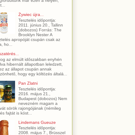
fordultunk már ezen a helyen,
t...
Żywiec újra...
Tesztelés időpontja:
2011. június 20., Tallinn
(dobozos) Forrás: The
Brooklyn Nester A
ztelés apropóját csupán csak az
a, ho...
szatérés...
log az elmúlt időszakban enyhén
lva hibernált állapotban leledzett,
ez az állapot csupán annak
zönhető, hogy egy költözés általá...
Pan Zlatni
Tesztelés időpontja:
2016. május 21.,
Budapest (dobozos) Nem
nevezném magam a
vát sörök rajongójának (némileg
és fajtát is kóst...
Lindemans Gueuze
Tesztelés időpontja:
2008. május 7., Brüsszel