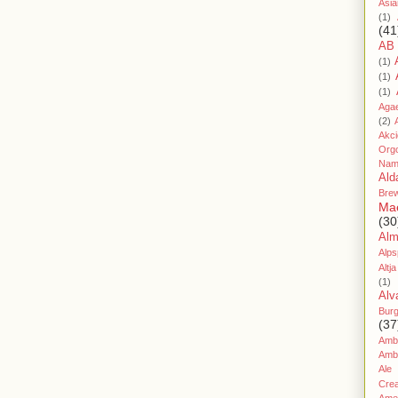
Asia
(1)
(41
AB
(1)
(1)
(1)
Aga
(2)
Akc
Org
Nam
Ald
Bre
Ma
(30
Al
Alps
Altja
(1)
Alv
Bur
(37
Amb
Amb
Ale
Cre