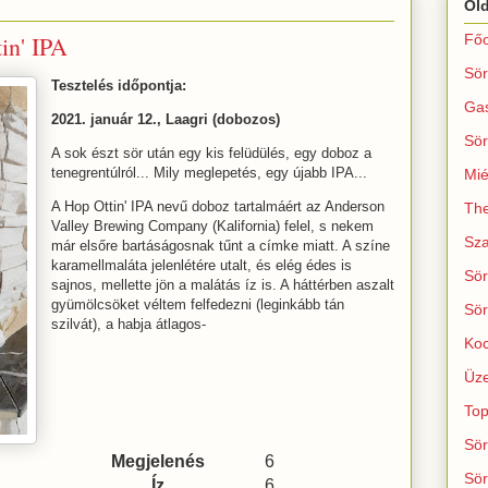
Ol
in' IPA
Főo
Sör
Tesztelés időpontja:
Ga
2021. január 12., Laagri (dobozos)
Sör
A sok észt sör után egy kis felüdülés, egy doboz a
tenegrentúlról... Mily meglepetés, egy újabb IPA...
Mié
A Hop Ottin' IPA nevű doboz tartalmáért az Anderson
The
Valley Brewing Company (Kalifornia) felel, s nekem
Sza
már elsőre bartáságosnak tűnt a címke miatt. A színe
karamellmaláta jelenlétére utalt, és elég édes is
Sör
sajnos, mellette jön a malátás íz is. A háttérben aszalt
gyümölcsöket véltem felfedezni (leginkább tán
Sör
szilvát), a habja átlagos-
Koc
Üze
Top
Sör
Megjelenés
6
Sör
Íz
6