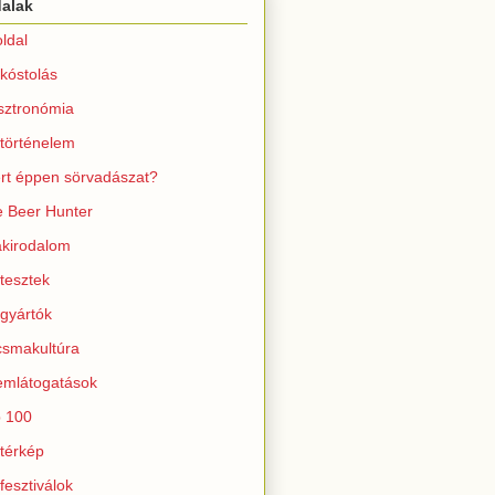
dalak
ldal
kóstolás
sztronómia
történelem
rt éppen sörvadászat?
 Beer Hunter
kirodalom
tesztek
gyártók
smakultúra
mlátogatások
 100
térkép
fesztiválok