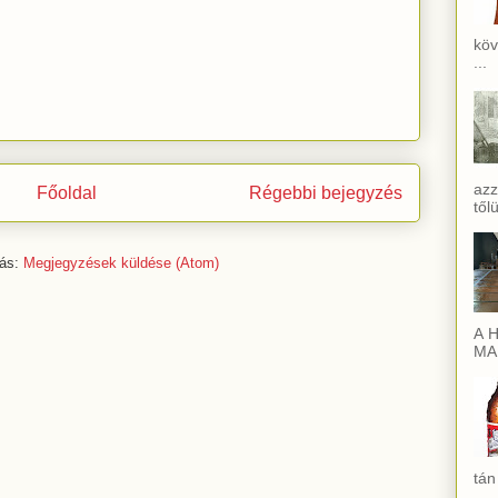
köv
...
azz
Főoldal
Régebbi bejegyzés
től
zás:
Megjegyzések küldése (Atom)
A H
MAI
tán
...