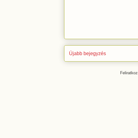
Újabb bejegyzés
Feliratko