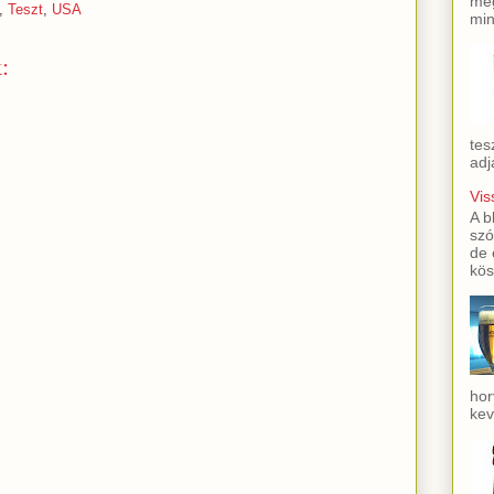
meg
,
Teszt
,
USA
min
:
tes
adj
Vis
A b
szó
de 
kös
hor
kev