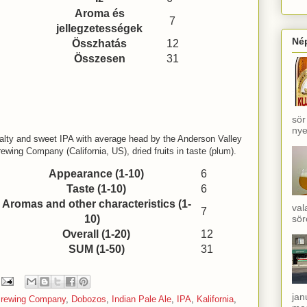
Aroma és
7
jellegzetességek
Né
Összhatás
12
Összesen
31
sör
nye
alty and sweet IPA with average head by the Anderson Valley
ewing Company (California, US), dried fruits in taste (plum).
Appearance (1-10)
6
Taste (1-10)
6
Aromas and other characteristics (1-
val
7
10)
sör
Overall (1-20)
12
SUM (1-50)
31
jan
Brewing Company
,
Dobozos
,
Indian Pale Ale
,
IPA
,
Kalifornia
,