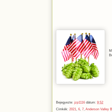
M
Br
Bejegyezte:
jzp1116
dátum:
9:52
Címkék:
2021
,
6
,
7
,
Anderson Valley 