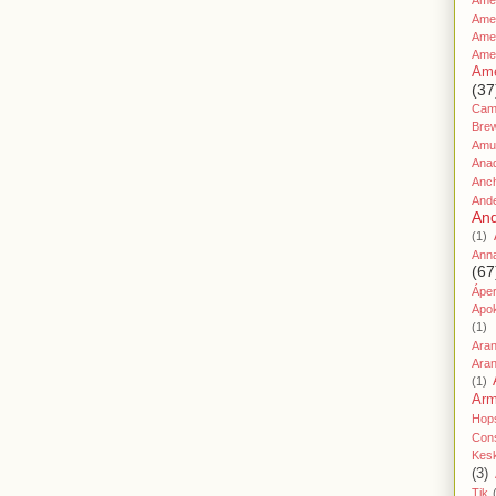
Amer
Ame
Amer
Ame
Ame
(37
Cami
Bre
Amu
Ana
Anc
And
And
(1)
Ann
(67
Áper
Apo
(1)
Ara
Aran
(1)
Ar
Hop
Cons
Kes
(3)
Tik