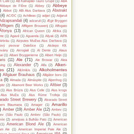
n Cafe
(1)
AB Kalnapilio-Tauro Grupė
(1)
ABA
Abbeye
Abbaye de Flône
(1)
Abbey
(1)
)
Abstrakt
Abbot
(1)
ABi Alus Daritava
(2)
(4)
AC/DC
(1)
Achilleas
(1)
adjari
(1)
Adjaruli
Adzapsandali
(4)
adzaruli
(1)
Ægir Bryggeri
Affligem
(5)
Affligem Brouwerij
(1)
Affogato
Áfonya
(13)
African Queen
(1)
Afrika
(1)
ete
(1)
Agavé
(1)
Aguarela
(1)
Ailyak
(2)
AIPA
Airbräu
(1)
Aizputes Muižas Alus Darītava
(1)
iový pivovar Dalešice
(1)
Akdepo Kft.
ovány
(1)
Akrogiali
(1)
Al Dente
(1)
Alaus
ai
(1)
Albani Bryggerierne
(2)
Albert Heijn
(1)
Ale
(71)
aris
(11)
Ale Browar
(1)
Alea
Alken-
Alexander
(7)
wing
(1)
Alfa
(2)
es
(21)
Alkoholmentes
Alķīmiķis
(1)
)
Allgäuer Brauhaus
(5)
Alligátor bors
(1)
ma
(9)
Almada
(1)
Almáspite
(1)
Alpenhog
(1)
Altbier
(3)
pitz
(2)
Altamont Beer Works
(1)
(1)
Alus Brūzis
(1)
Alus Celle
(1)
Alus krogs
Alus Muiža
(1)
Alus Rūme Trofeja
(1)
arado Street Brewery
(3)
Alvarado Street
Amarillo
gers Blaumaņa
(1)
Amager
(1)
)
Amber
(19)
Amber Ale
(12)
Ambev
(1)
ev (São Paulo
(1)
Ambev (São Paulo)
(1)
rée
(2)
ameijoas à Bulhão Pato
(1)
American
American Blond Ale
(3)
(1)
American
am Ale
(1)
American Imperial Pale Ale
(2)