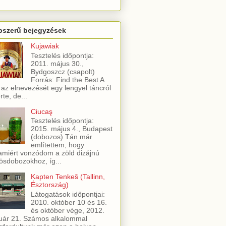
pszerű bejegyzések
Kujawiak
Tesztelés időpontja:
2011. május 30.,
Bydgoszcz (csapolt)
Forrás: Find the Best A
 az elnevezését egy lengyel táncról
rte, de...
Ciucaş
Tesztelés időpontja:
2015. május 4., Budapest
(dobozos) Tán már
említettem, hogy
amiért vonzódom a zöld dizájnú
ösdobozokhoz, íg...
Kapten Tenkeš (Tallinn,
Észtország)
Látogatások időpontjai:
2010. október 10 és 16.
és október vége, 2012.
uár 21. Számos alkalommal