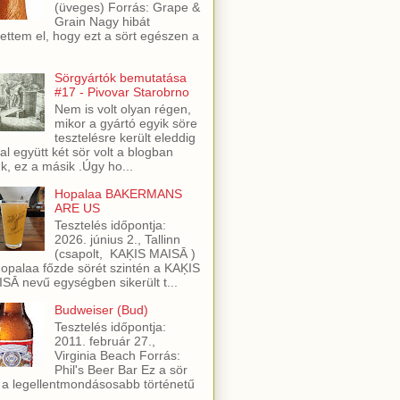
(üveges) Forrás: Grape &
Grain Nagy hibát
ettem el, hogy ezt a sört egészen a
Sörgyártók bemutatása
#17 - Pivovar Starobrno
Nem is volt olyan régen,
mikor a gyártó egyik söre
tesztelésre került eleddig
al együtt két sör volt a blogban
ük, ez a másik .Úgy ho...
Hopalaa BAKERMANS
ARE US
Tesztelés időpontja:
2026. június 2., Tallinn
(csapolt, KAĶIS MAISĀ )
opalaa főzde sörét szintén a KAĶIS
SĀ nevű egységben sikerült t...
Budweiser (Bud)
Tesztelés időpontja:
2011. február 27.,
Virginia Beach Forrás:
Phil's Beer Bar Ez a sör
 a legellentmondásosabb történetű