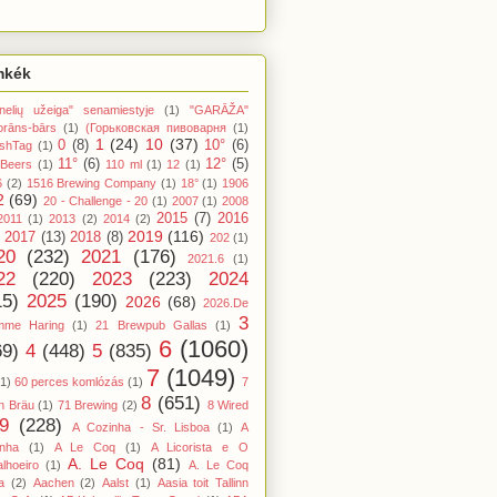
mkék
nelių užeiga" senamiestyje
(1)
"GARĀŽA"
orāns-bārs
(1)
(Горьковская пивоварня
(1)
1
(24)
10
(37)
0
(8)
10°
(6)
shTag
(1)
11°
(6)
12°
(5)
 Beers
(1)
110 ml
(1)
12
(1)
6
(2)
1516 Brewing Company
(1)
18°
(1)
1906
2
(69)
20 - Challenge - 20
(1)
2007
(1)
2008
2015
(7)
2016
2011
(1)
2013
(2)
2014
(2)
2019
(116)
2017
(13)
2018
(8)
202
(1)
20
(232)
2021
(176)
2021.6
(1)
22
(220)
2023
(223)
2024
15)
2025
(190)
2026
(68)
2026.De
3
mme Haring
(1)
21 Brewpub Gallas
(1)
6
(1060)
69)
4
(448)
5
(835)
7
(1049)
(1)
60 perces komlózás
(1)
7
8
(651)
n Bräu
(1)
71 Brewing
(2)
8 Wired
9
(228)
A Cozinha - Sr. Lisboa
(1)
A
inha
(1)
A Le Coq
(1)
A Licorista e O
A. Le Coq
(81)
lhoeiro
(1)
A. Le Coq
a
(2)
Aachen
(2)
Aalst
(1)
Aasia toit Tallinn