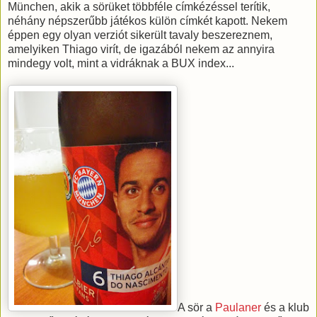
München, akik a sörüket többféle címkézéssel terítik,
néhány népszerűbb játékos külön címkét kapott. Nekem
éppen egy olyan verziót sikerült tavaly beszereznem,
amelyiken Thiago virít, de igazából nekem az annyira
mindegy volt, mint a vidráknak a BUX index...
A sör a
Paulaner
és a klub