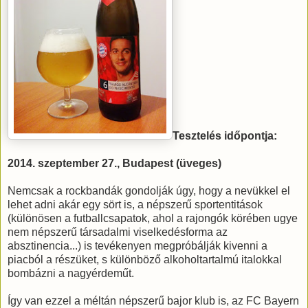
Tesztelés időpontja:
2014. szeptember 27., Budapest (üveges)
Nemcsak a rockbandák gondolják úgy, hogy a nevükkel el
lehet adni akár egy sört is, a népszerű sportentitások
(különösen a futballcsapatok, ahol a rajongók körében ugye
nem népszerű társadalmi viselkedésforma az
absztinencia...) is tevékenyen megpróbálják kivenni a
piacból a részüket, s különböző alkoholtartalmú italokkal
bombázni a nagyérdeműt.
Így van ezzel a méltán népszerű bajor klub is, az FC Bayern