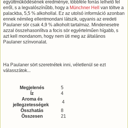
együttműködésének eredménye, többféle forrás lelhető fel
erről, s a legvalószínűbb, hogy a
Münchner Hell
van töltve a
palackba, 5,5 % alkohollal. Ez az utolsó információ azonban
ennek némileg ellentmondani látszik, ugyanis az eredeti
Paulaner sör csak 4,9 % alkoholt tartalmaz. Mindenesetre
azzal összehasonlítva a focis sör egyértelműen hígabb, s
azt kell mondanom, hogy nem üti meg az általános
Paulaner színvonalat.
Ha Paulaner sört szeretnétek inni, véletlenül se ezt
válasszátok...
Megjelenés
5
Íz
4
Aroma és
4
jellegzetességek
Összhatás
8
Összesen
21