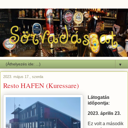
▼
2023. május 17., szerda
Resto HAFEN (Kuressare)
Látogatás
időpontja:
2023. április 23.
Ez volt a második