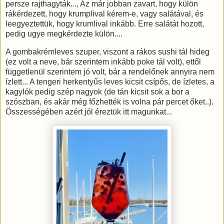
persze rajthagyták..., Az már jobban zavart, hogy külön
rákérdezett, hogy krumplival kérem-e, vagy salátával, és
leegyeztettük, hogy krumlival inkább. Erre salátát hozott,
pedig ugye megkérdezte külön....
A gombakrémleves szuper, viszont a rákos sushi tál hideg
(ez volt a neve, bár szerintem inkább poke tál volt), ettől
függetlenül szerintem jó volt, bár a rendelőnek annyira nem
ízlett... A tengeri herkentyűs leves kicsit csípős, de ízletes, a
kagylók pedig szép nagyok (de tán kicsit sok a bor a
szószban, és akár még főzhették is volna pár percet őket..).
Összességében azért jól éreztük itt magunkat...