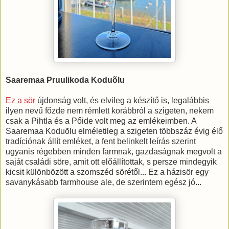
Saaremaa Pruulikoda Koduõlu
Ez a sör
újdonság volt, és elvileg a készítő is, legalábbis
ilyen nevű főzde nem rémlett korábbról a szigeten, nekem
csak a Pihtla és a Pőide volt meg az emlékeimben. A
Saaremaa Koduõlu elméletileg a szigeten többszáz évig élő
tradíciónak állít emléket, a fent belinkelt leírás szerint
ugyanis régebben minden farmnak, gazdaságnak megvolt a
saját családi söre, amit ott előállítottak, s persze mindegyik
kicsit különbözött a szomszéd sörétől... Ez a házisör egy
savanykásabb farmhouse ale, de szerintem egész jó...