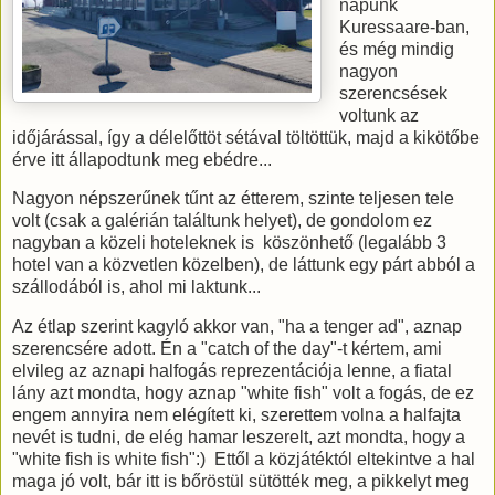
napunk
Kuressaare-ban,
és még mindig
nagyon
szerencsések
voltunk az
időjárással, így a délelőttöt sétával töltöttük, majd a kikötőbe
érve itt állapodtunk meg ebédre...
Nagyon népszerűnek tűnt az étterem, szinte teljesen tele
volt (csak a galérián találtunk helyet), de gondolom ez
nagyban a közeli hoteleknek is köszönhető (legalább 3
hotel van a közvetlen közelben), de láttunk egy párt abból a
szállodából is, ahol mi laktunk...
Az étlap szerint kagyló akkor van, "ha a tenger ad", aznap
szerencsére adott. Én a "catch of the day"-t kértem, ami
elvileg az aznapi halfogás reprezentációja lenne, a fiatal
lány azt mondta, hogy aznap "white fish" volt a fogás, de ez
engem annyira nem elégített ki, szerettem volna a halfajta
nevét is tudni, de elég hamar leszerelt, azt mondta, hogy a
"white fish is white fish":) Ettől a közjátéktól eltekintve a hal
maga jó volt, bár itt is bőröstül sütötték meg, a pikkelyt meg