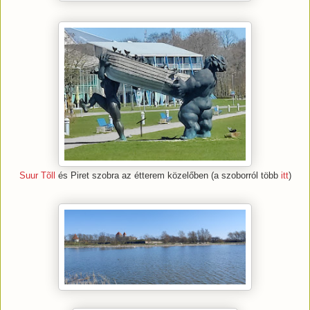
Suur Tõll
és Piret szobra az étterem közelőben (a szoborról több
itt
)