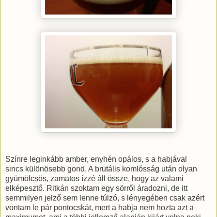
Színre leginkább amber, enyhén opálos, s a habjával
sincs különösebb gond. A brutális komlósság után olyan
gyümölcsös, zamatos ízzé áll össze, hogy az valami
elképesztő. Ritkán szoktam egy sörről áradozni, de itt
semmilyen jelző sem lenne túlzó, s lényegében csak azért
vontam le pár pontocskát, mert a habja nem hozta azt a