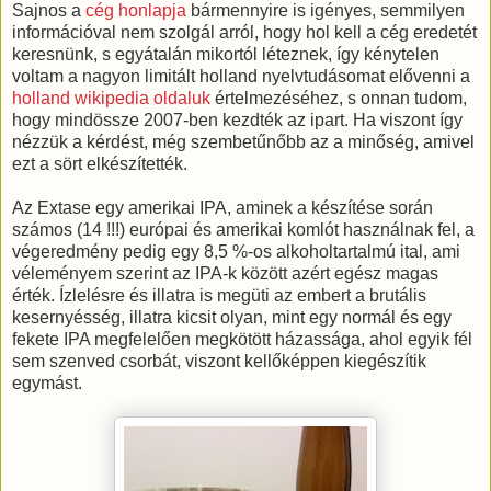
Sajnos a
cég honlapja
bármennyire is igényes, semmilyen
információval nem szolgál arról, hogy hol kell a cég eredetét
keresnünk, s egyátalán mikortól léteznek, így kénytelen
voltam a nagyon limitált holland nyelvtudásomat elővenni a
holland wikipedia oldaluk
értelmezéséhez, s onnan tudom,
hogy mindössze 2007-ben kezdték az ipart. Ha viszont így
nézzük a kérdést, még szembetűnőbb az a minőség, amivel
ezt a sört elkészítették.
Az Extase egy amerikai IPA, aminek a készítése során
számos (14 !!!) európai és amerikai komlót használnak fel, a
végeredmény pedig egy 8,5 %-os alkoholtartalmú ital, ami
véleményem szerint az IPA-k között azért egész magas
érték. Ízlelésre és illatra is megüti az embert a brutális
kesernyésség, illatra kicsit olyan, mint egy normál és egy
fekete IPA megfelelően megkötött házassága, ahol egyik fél
sem szenved csorbát, viszont kellőképpen kiegészítik
egymást.