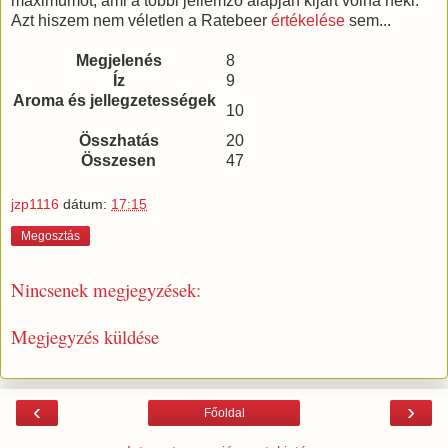
maximumot, ami a többi jellemző alapján kijárt volna neki.
Azt hiszem nem véletlen a Ratebeer
értékelése
sem...
Megjelenés
8
Íz
9
Aroma és jellegzetességek
10
Összhatás
20
Összesen
47
jzp1116
dátum:
17:15
Megosztás
Nincsenek megjegyzések:
Megjegyzés küldése
‹
›
Főoldal