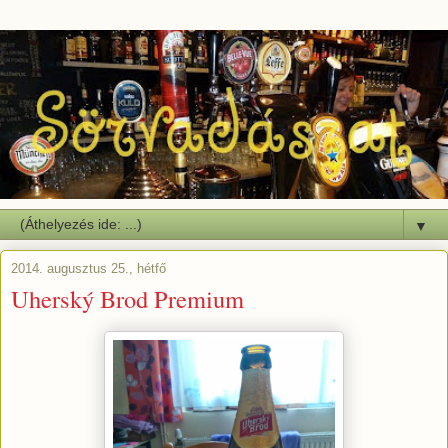
▼
2014. augusztus 25., hétfő
Uherský Brod Premium