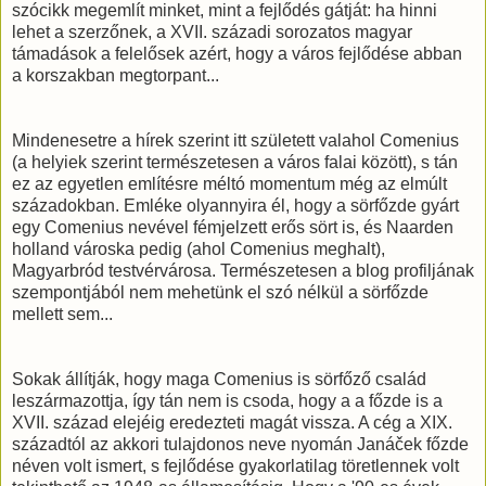
szócikk megemlít minket, mint a fejlődés gátját: ha hinni
lehet a szerzőnek, a XVII. századi sorozatos magyar
támadások a felelősek azért, hogy a város fejlődése abban
a korszakban megtorpant...
Mindenesetre a hírek szerint itt született valahol Comenius
(a helyiek szerint természetesen a város falai között), s tán
ez az egyetlen említésre méltó momentum még az elmúlt
századokban. Emléke olyannyira él, hogy a sörfőzde gyárt
egy Comenius nevével fémjelzett erős sört is, és Naarden
holland városka pedig (ahol Comenius meghalt),
Magyarbród testvérvárosa. Természetesen a blog profiljának
szempontjából nem mehetünk el szó nélkül a sörfőzde
mellett sem...
Sokak állítják, hogy maga Comenius is sörfőző család
leszármazottja, így tán nem is csoda, hogy a a főzde is a
XVII. század elejéig eredezteti magát vissza. A cég a XIX.
századtól az akkori tulajdonos neve nyomán Janáček főzde
néven volt ismert, s fejlődése gyakorlatilag töretlennek volt