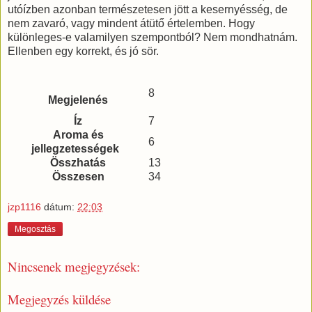
utóízben azonban természetesen jött a kesernyésség, de
nem zavaró, vagy mindent átütő értelemben. Hogy
különleges-e valamilyen szempontból? Nem mondhatnám.
Ellenben egy korrekt, és jó sör.
8
Megjelenés
Íz
7
Aroma és
6
jellegzetességek
Összhatás
13
Összesen
34
jzp1116
dátum:
22:03
Megosztás
Nincsenek megjegyzések:
Megjegyzés küldése