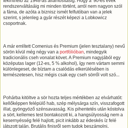
tekinthető az 1948-as államosításig. Hogy a '90-es évek
rendszerváltásáig mi minden történt, arról nem nagyon szól
a fáma, de azóta a biznisz ismét felfutóban van a jelek
szerint, s jelenleg a gyár részét képezi a Lobkowicz
csoportnak.
A már említett Comenius és Premium (jelen tesztalany) nevű
sörön kívül még négy van a
portfólióban
, mindegyik
tradicionális cseh vonalat követ. A Premium nagyjából egy
középutas lager (12-es, 5 % alkohol), így nem vártam semmi
különlegeset, de bíztam a csalódás elkerülésében is
természetesen, hisz mégis csak egy cseh sörről volt szó...
Pohárba kitöltve a sör hozta teljes mértékben az elvárhatót:
kellőképpen felépülő hab, szép mélysárga szín, visszafogott
illat, gyöngyöző szénsavasság. Kis pihentetés után kóstolva
a sört, kellemes test bontakozott ki, a hangsúlyosság nem a
kesernyésség felé hajlott, picit inkább az édeskés íz felé
játszott talán. Brutális finisről sem tudok beszámolni,