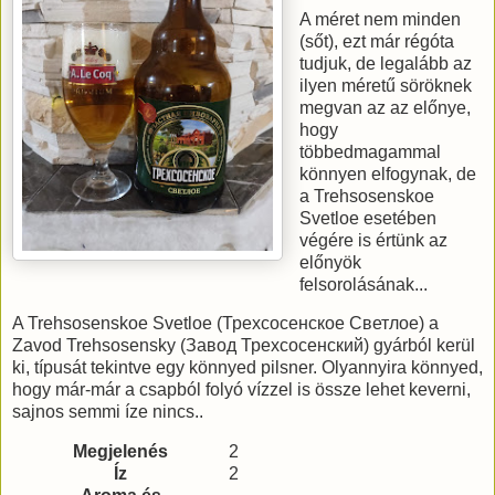
A méret nem minden
(sőt), ezt már régóta
tudjuk, de legalább az
ilyen méretű söröknek
megvan az az előnye,
hogy
többedmagammal
könnyen elfogynak, de
a Trehsosenskoe
Svetloe esetében
végére is értünk az
előnyök
felsorolásának...
A Trehsosenskoe Svetloe (Трехсосенское Светлое) a
Zavod Trehsosensky (Завод Трехсосенский) gyárból kerül
ki, típusát tekintve egy könnyed pilsner. Olyannyira könnyed,
hogy már-már a csapból folyó vízzel is össze lehet keverni,
sajnos semmi íze nincs..
Megjelenés
2
Íz
2