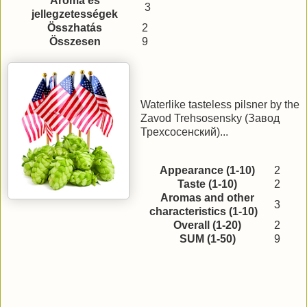
Aroma és
3
jellegzetességek
Összhatás
2
Összesen
9
Waterlike tasteless pilsner by the
Zavod Trehsosensky (Завод
Трехсосенский)...
Appearance (1-10)
2
Taste (1-10)
2
Aromas and other
3
characteristics (1-10)
Overall (1-20)
2
SUM (1-50)
9