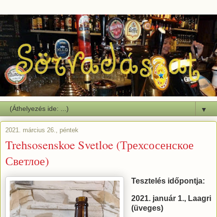
▼
2021. március 26., péntek
Trehsosenskoe Svetloe (Трехсосенское
Светлое)
Tesztelés időpontja:
2021. január 1., Laagri
(üveges)