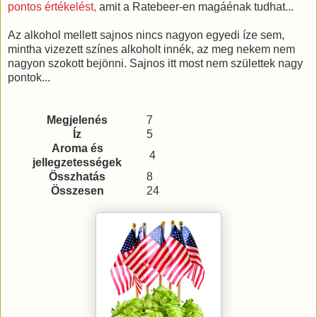
pontos értékelést,
amit a Ratebeer-en magáénak tudhat...
Az alkohol mellett sajnos nincs nagyon egyedi íze sem,
mintha vizezett színes alkoholt innék, az meg nekem nem
nagyon szokott bejönni. Sajnos itt most nem születtek nagy
pontok...
Megjelenés
7
Íz
5
Aroma és
4
jellegzetességek
Összhatás
8
Összesen
24