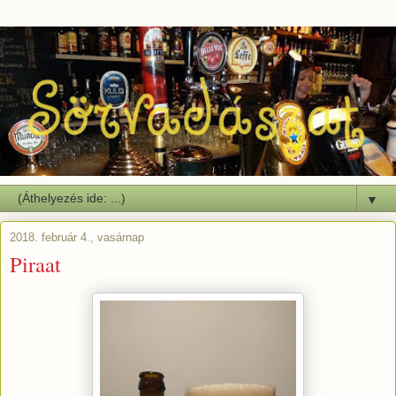
▼
2018. február 4., vasárnap
Piraat